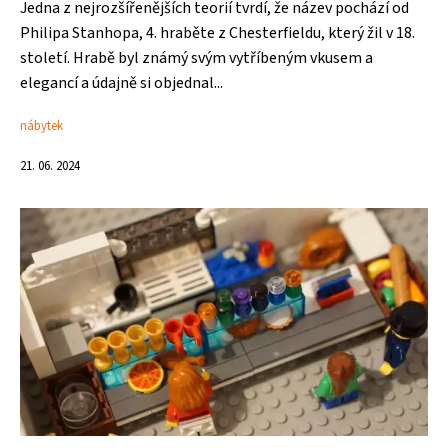
Jedna z nejrozšířenějších teorií tvrdí, že název pochází od
Philipa Stanhopa, 4. hraběte z Chesterfieldu, který žil v 18.
století. Hrabě byl známý svým vytříbeným vkusem a
elegancí a údajně si objednal...
nábytek
21. 06. 2024