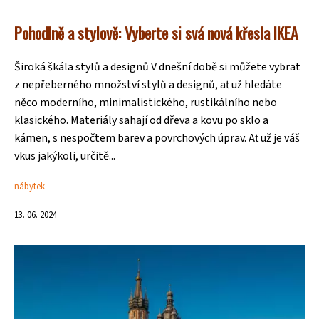
Pohodlně a stylově: Vyberte si svá nová křesla IKEA
Široká škála stylů a designů V dnešní době si můžete vybrat
z nepřeberného množství stylů a designů, ať už hledáte
něco moderního, minimalistického, rustikálního nebo
klasického. Materiály sahají od dřeva a kovu po sklo a
kámen, s nespočtem barev a povrchových úprav. Ať už je váš
vkus jakýkoli, určitě...
nábytek
13. 06. 2024