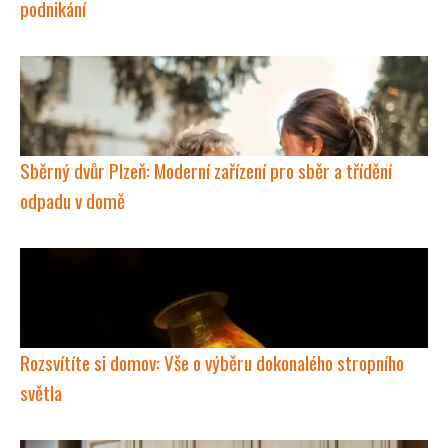
podnikání
Sběrný dvůr Plzeň: Moderní zařízení pro sběr a třídění
odpadu v domě
Rozsvítíte si domov: Vše o výběru dokonalého stropního
světla