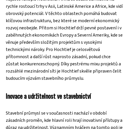
rychle rostoucí trhy v Asii, Latinské Americe a Africe, kde vidí
obrovský potenciál. V těchto oblastech pomáhá budovat
klíčovou infrastrukturu, bez které se moderní ekonomický
rozvoj neobejde. Přitom si Hochtief drží pevné postavení i v
zaběhnutých ekonomikách Evropy a Severní Ameriky, kde se
věnuje především složitým projektům s vysokými
technickými nároky. Pro Hochtief je celosvětová
přítomnost a další růst naprosto zásadní, pokud chce
zůstat konkurenceschopný. Díky pestrému mixu projektů a
rozsáhlé mezinárodní síti je Hochtief skvěle připraven čelit
budoucím výzvám stavebního průmyslu.
Inovace a udržitelnost ve stavebnictví
Stavební průmysl se v současnosti nachází v období
zásadních proměn, kde hlavní roli hrají inovativní přístupy a
důraz na udržitelnost. Významným hráčem na tomto poli je