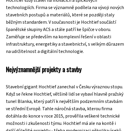
Hochtief vždy stavěl na inovacích a špičkových
technologiích. Firma se významně podílela na vývoji nových
stavebních postupů a materiálů, které se později staly
běžným standardem. V současnosti je Hochtief součástí
španělské skupiny ACS a stále patří ke špičce v oboru.
Zaměřuje se především na komplexní řešení v oblasti
infrastruktury, energetiky a stavebnictví, s velkým důrazem
na udržitelnost a digitální technologie.
Nejvýznamnější projekty a stavby
Stavební gigant Hochtief zanechal v Česku výraznou stopu.
Když se řekne Hochtief, většině lidí se vybaví hlavně pražský
tunel Blanka, který patří k největším podzemním stavbám
ve střední Evropě. Tahle náročná stavba, kterou firma
dotáhla do konce v roce 2015, prověřila veškeré technické
možnosti i zkušenosti týmu. Hochtief má ale na kontě i
další důležité projekty - třeba modernizaci několika úseků