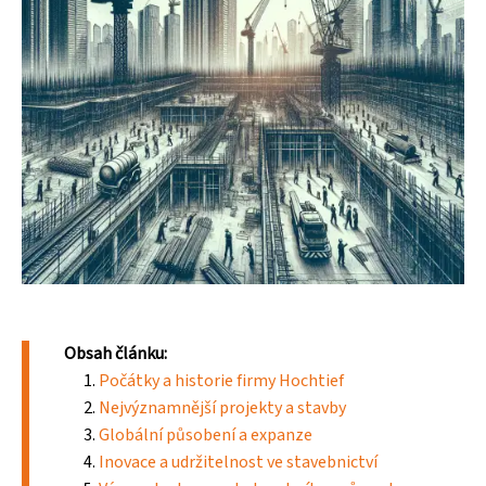
Obsah článku:
Počátky a historie firmy Hochtief
Nejvýznamnější projekty a stavby
Globální působení a expanze
Inovace a udržitelnost ve stavebnictví