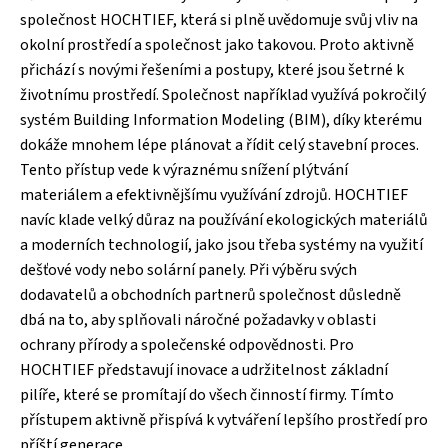
společnost HOCHTIEF, která si plně uvědomuje svůj vliv na
okolní prostředí a společnost jako takovou. Proto aktivně
přichází s novými řešeními a postupy, které jsou šetrné k
životnímu prostředí. Společnost například využívá pokročilý
systém Building Information Modeling (BIM), díky kterému
dokáže mnohem lépe plánovat a řídit celý stavební proces.
Tento přístup vede k výraznému snížení plýtvání
materiálem a efektivnějšímu využívání zdrojů. HOCHTIEF
navíc klade velký důraz na používání ekologických materiálů
a moderních technologií, jako jsou třeba systémy na využití
dešťové vody nebo solární panely. Při výběru svých
dodavatelů a obchodních partnerů společnost důsledně
dbá na to, aby splňovali náročné požadavky v oblasti
ochrany přírody a společenské odpovědnosti. Pro
HOCHTIEF představují inovace a udržitelnost základní
pilíře, které se promítají do všech činností firmy. Tímto
přístupem aktivně přispívá k vytváření lepšího prostředí pro
příští generace.