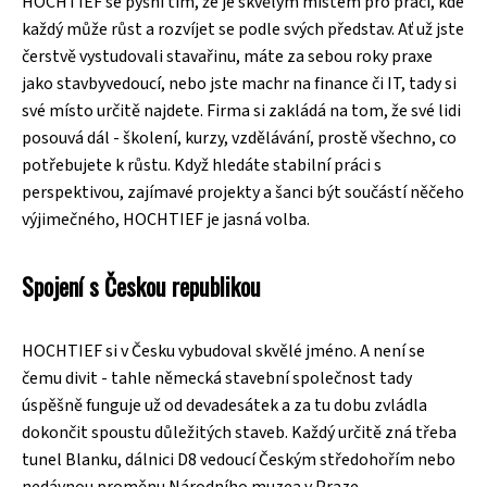
HOCHTIEF se pyšní tím, že je skvělým místem pro práci, kde
každý může růst a rozvíjet se podle svých představ. Ať už jste
čerstvě vystudovali stavařinu, máte za sebou roky praxe
jako stavbyvedoucí, nebo jste machr na finance či IT, tady si
své místo určitě najdete. Firma si zakládá na tom, že své lidi
posouvá dál - školení, kurzy, vzdělávání, prostě všechno, co
potřebujete k růstu. Když hledáte stabilní práci s
perspektivou, zajímavé projekty a šanci být součástí něčeho
výjimečného, HOCHTIEF je jasná volba.
Spojení s Českou republikou
HOCHTIEF si v Česku vybudoval skvělé jméno. A není se
čemu divit - tahle německá stavební společnost tady
úspěšně funguje už od devadesátek a za tu dobu zvládla
dokončit spoustu důležitých staveb. Každý určitě zná třeba
tunel Blanku, dálnici D8 vedoucí Českým středohořím nebo