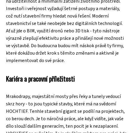
na udržitelnost a minimální zatížení životního prostředí.
Investoři i veřejnost vyžadují šetrné postupy a materiály,
což nutí stavební firmy hledat nová řešení. Moderní
stavebnictví se také neobejde bez digitálních technologií.
Ať už jde o BIM, využití dronů nebo 3D tisk - tyto nástroje
výrazně zlepšují efektivitu práce a přinášejí nové možnosti
ve výstavbě. Do budoucna budou mít náskok právě ty firmy,
které dokážou držet krok s těmito změnami a aktivně je
implementovat do své práce.
Kariéra a pracovní příležitosti
Mrakodrapy, majestátní mosty přes řeky a tunely vedoucí
skrz hory - to jsou typické stavby, které má na svědomí
HOCHTIEF. Tenhle stavební gigant se podílí na projektech,
co berou dech. Je to náročná práce, ale když vidíte, jak vaše
dílo slouží dalším generacím, ten pocit je k nezaplacení.