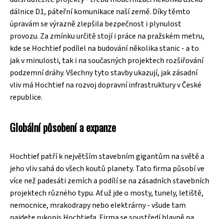
dálnice D1, páteřní komunikace naší země. Díky těmto
úpravám se výrazně zlepšila bezpečnost i plynulost
provozu. Za zmínku určitě stojí i práce na pražském metru,
kde se Hochtief podílel na budování několika stanic - a to
jak v minulosti, tak i na současných projektech rozšiřování
podzemní dráhy. Všechny tyto stavby ukazují, jak zásadní
vliv má Hochtief na rozvoj dopravní infrastruktury v České
republice.
Globální působení a expanze
Hochtief patří k největším stavebním gigantům na světě a
jeho vliv sahá do všech koutů planety. Tato firma působí ve
více než padesáti zemích a podílí se na zásadních stavebních
projektech různého typu. Ať už jde o mosty, tunely, letiště,
nemocnice, mrakodrapy nebo elektrárny - všude tam
najdete rukopis Hochtiefa. Firma se soustředí hlavně na