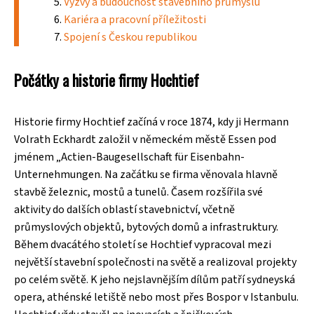
Výzvy a budoucnost stavebního průmyslu
Kariéra a pracovní příležitosti
Spojení s Českou republikou
Počátky a historie firmy Hochtief
Historie firmy Hochtief začíná v roce 1874, kdy ji Hermann
Volrath Eckhardt založil v německém městě Essen pod
jménem „Actien-Baugesellschaft für Eisenbahn-
Unternehmungen. Na začátku se firma věnovala hlavně
stavbě železnic, mostů a tunelů. Časem rozšířila své
aktivity do dalších oblastí stavebnictví, včetně
průmyslových objektů, bytových domů a infrastruktury.
Během dvacátého století se Hochtief vypracoval mezi
největší stavební společnosti na světě a realizoval projekty
po celém světě. K jeho nejslavnějším dílům patří sydneyská
opera, athénské letiště nebo most přes Bospor v Istanbulu.