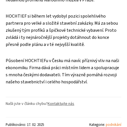
nedávnou proměnu Národního muzea v Praze.
HOCHTIEF si během let vydobyl pozici spolehlivého
partnera pro velké a složité stavební zakázky. Má za sebou
zkušený tým profíků a špičkové technické vybavení. Proto
zvládá i ty nejnáročnější projekty dotáhnout do konce
přesně podle plánu a v té nejvyšší kvalitě.
Působení HOCHTIEFu v Česku má navíc příznivý vliv na naši
ekonomiku. Firma dává práci místním lidem a spolupracuje
s mnoha českými dodavateli. Tím výrazně pomáhá rozvoji
našeho stavebnictví i celého hospodářství.
Našli jste v článku chybu?
Kontaktujte nás
Publikováno: 17. 02. 2025
Kategorie:
podnikání