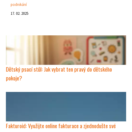
podnikání
17. 02. 2025
Dětský psací stůl: Jak vybrat ten pravý do dětského
pokoje?
Fakturoid: Využijte online fakturace a zjednodušte své