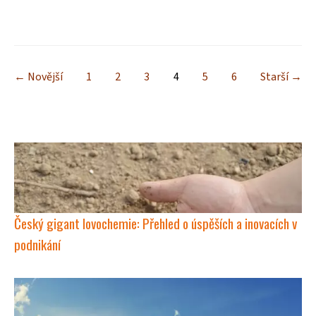
← Novější
1
2
3
4
5
6
Starší →
Český gigant lovochemie: Přehled o úspěších a inovacích v
podnikání