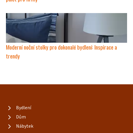
Moderní noční stolky pro dokonalé bydlení: Inspirace a
trendy
Bydlení
Dům
Nábytek