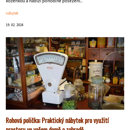
koženkou a nabízí pohodlné posezení...
nábytek
19. 02. 2024
Rohová polička: Praktický nábytek pro využití
prostoru ve vašem domě a zahradě