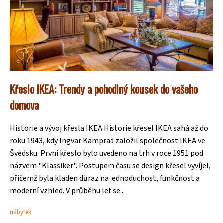
Křeslo IKEA: Trendy a pohodlný kousek do vašeho
domova
Historie a vývoj křesla IKEA Historie křesel IKEA sahá až do
roku 1943, kdy Ingvar Kamprad založil společnost IKEA ve
Švédsku. První křeslo bylo uvedeno na trh v roce 1951 pod
názvem "Klässiker". Postupem času se design křesel vyvíjel,
přičemž byla kladen důraz na jednoduchost, funkčnost a
moderní vzhled. V průběhu let se...
nábytek