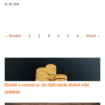
01. 03. 2024
← Novější
1
2
3
4
5
6
Starší →
Rozkvět e-commerce: Jak elektronický obchod mění
podnikání