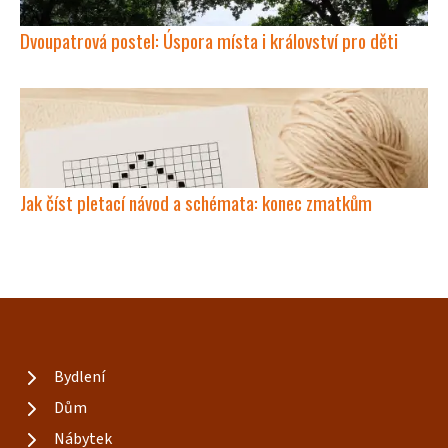
Dvoupatrová postel: Úspora místa i království pro děti
Jak číst pletací návod a schémata: konec zmatkům
Bydlení
Dům
Nábytek