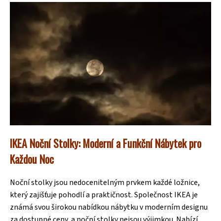
IKEA Noční Stolky: Moderní a Funkční Nábytek pro
Každou Noc
Noční stolky jsou nedocenitelným prvkem každé ložnice,
který zajišťuje pohodlí a praktičnost. Společnost IKEA je
známá svou širokou nabídkou nábytku v moderním designu
za dostupné ceny, a noční stolky nejsou výjimkou. Nabízí