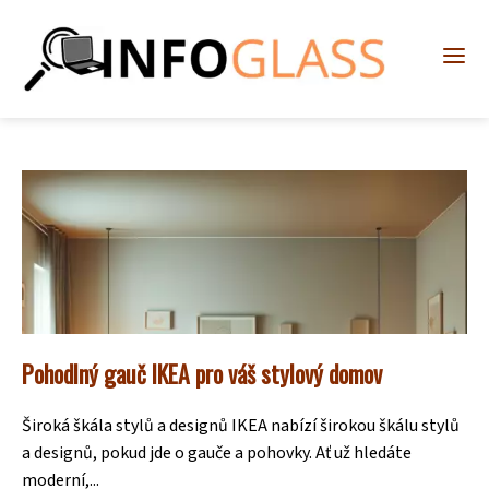
Pohodlný gauč IKEA pro váš stylový domov
Široká škála stylů a designů IKEA nabízí širokou škálu stylů
a designů, pokud jde o gauče a pohovky. Ať už hledáte
moderní,...