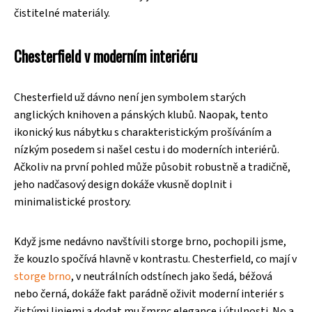
čistitelné materiály.
Chesterfield v moderním interiéru
Chesterfield už dávno není jen symbolem starých
anglických knihoven a pánských klubů. Naopak, tento
ikonický kus nábytku s charakteristickým prošíváním a
nízkým posedem si našel cestu i do moderních interiérů.
Ačkoliv na první pohled může působit robustně a tradičně,
jeho nadčasový design dokáže vkusně doplnit i
minimalistické prostory.
Když jsme nedávno navštívili storge brno, pochopili jsme,
že kouzlo spočívá hlavně v kontrastu. Chesterfield, co mají v
storge brno
, v neutrálních odstínech jako šedá, béžová
nebo černá, dokáže fakt parádně oživit moderní interiér s
čistými liniemi a dodat mu šmrnc elegance i útulnosti. No a