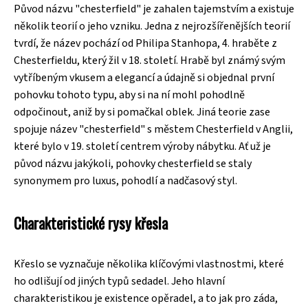
Původ názvu "chesterfield" je zahalen tajemstvím a existuje
několik teorií o jeho vzniku. Jedna z nejrozšířenějších teorií
tvrdí, že název pochází od Philipa Stanhopa, 4. hraběte z
Chesterfieldu, který žil v 18. století. Hrabě byl známý svým
vytříbeným vkusem a elegancí a údajně si objednal první
pohovku tohoto typu, aby si na ní mohl pohodlně
odpočinout, aniž by si pomačkal oblek. Jiná teorie zase
spojuje název "chesterfield" s městem Chesterfield v Anglii,
které bylo v 19. století centrem výroby nábytku. Ať už je
původ názvu jakýkoli, pohovky chesterfield se staly
synonymem pro luxus, pohodlí a nadčasový styl.
Charakteristické rysy křesla
Křeslo se vyznačuje několika klíčovými vlastnostmi, které
ho odlišují od jiných typů sedadel. Jeho hlavní
charakteristikou je existence opěradel, a to jak pro záda,