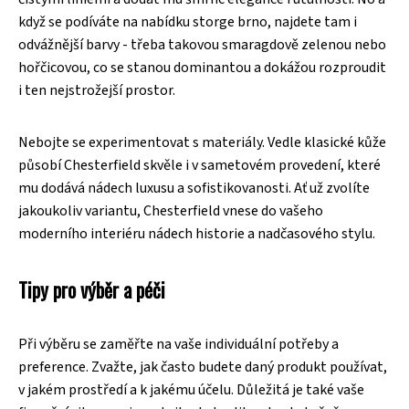
když se podíváte na nabídku storge brno, najdete tam i
odvážnější barvy - třeba takovou smaragdově zelenou nebo
hořčicovou, co se stanou dominantou a dokážou rozproudit
i ten nejstrožejší prostor.
Nebojte se experimentovat s materiály. Vedle klasické kůže
působí Chesterfield skvěle i v sametovém provedení, které
mu dodává nádech luxusu a sofistikovanosti. Ať už zvolíte
jakoukoliv variantu, Chesterfield vnese do vašeho
moderního interiéru nádech historie a nadčasového stylu.
Tipy pro výběr a péči
Při výběru se zaměřte na vaše individuální potřeby a
preference. Zvažte, jak často budete daný produkt používat,
v jakém prostředí a k jakému účelu. Důležitá je také vaše