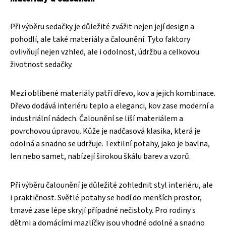
Při výběru sedačky je důležité zvážit nejen její design a
pohodlí, ale také materiály a čalounění. Tyto faktory
ovlivňují nejen vzhled, ale i odolnost, údržbu a celkovou
životnost sedačky.
Mezi oblíbené materiály patří dřevo, kov a jejich kombinace.
Dřevo dodává interiéru teplo a eleganci, kov zase moderní a
industriální nádech. Čalounění se liší materiálem a
povrchovou úpravou. Kůže je nadčasová klasika, která je
odolná a snadno se udržuje. Textilní potahy, jako je bavlna,
len nebo samet, nabízejí širokou škálu barev a vzorů.
Při výběru čalounění je důležité zohlednit styl interiéru, ale
i praktičnost. Světlé potahy se hodí do menších prostor,
tmavé zase lépe skryjí případné nečistoty. Pro rodiny s
dětmi a domácími mazlíčky jsou vhodné odolné a snadno