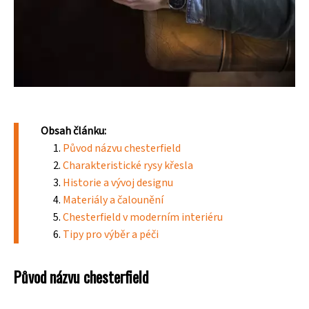
Obsah článku:
Původ názvu chesterfield
Charakteristické rysy křesla
Historie a vývoj designu
Materiály a čalounění
Chesterfield v moderním interiéru
Tipy pro výběr a péči
Původ názvu chesterfield