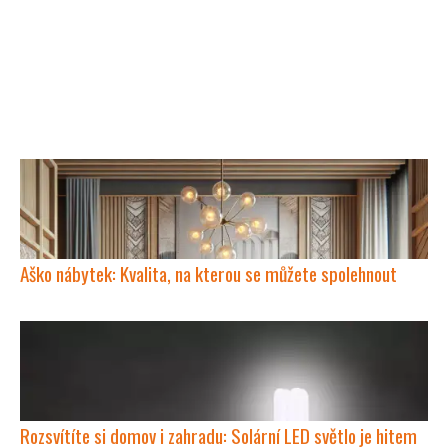
Aško nábytek: Kvalita, na kterou se můžete spolehnout
Rozsvítíte si domov i zahradu: Solární LED světlo je hitem