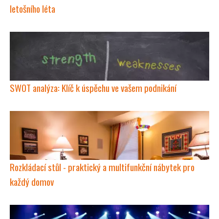
letošního léta
SWOT analýza: Klíč k úspěchu ve vašem podnikání
Rozkládací stůl - praktický a multifunkční nábytek pro
každý domov