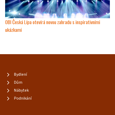
OBI Česká Lípa otevírá novou zahradu s inspirativními
ukázkami
Bydlení
Dům
Nábytek
Podnikání