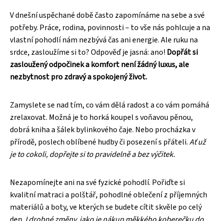
V dnešní uspěchané době často zapomínáme na sebe a své
potřeby. Práce, rodina, povinnosti – to vše nás pohlcuje a na
vlastní pohodlí nám nezbývá čas ani energie. Ale ruku na
srdce, zasloužíme si to? Odpověď je jasná: ano!
Dopřát si
zasloužený odpočinek a komfort není žádný luxus, ale
nezbytnost pro zdravý a spokojený život.
Zamyslete se nad tím, co vám dělá radost a co vám pomáhá
zrelaxovat. Možná je to horká koupel s voňavou pěnou,
dobrá kniha a šálek bylinkového čaje. Nebo procházka v
přírodě, poslech oblíbené hudby či posezení s přáteli.
Ať už
je to cokoli, dopřejte si to pravidelně a bez výčitek.
Nezapomínejte ani na své fyzické pohodlí. Pořiďte si
kvalitní matraci a polštář, pohodlné oblečení z příjemných
materiálů a boty, ve kterých se budete cítit skvěle po celý
den.
I drobné změny, jako je nákup měkkého koberečku do