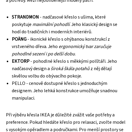
a potřeby. Mezi nejoblíbenější modely patří:
STRANDMON
- nadčasové křeslo s ušima, které
poskytuje
maximální pohodlí
. Jeho klasický design se
hodí do tradičních i moderních interiérů.
POÄNG
- ikonické křeslo s ohýbanou konstrukcí z
vrstveného dřeva. Jeho
ergonomický tvar zaručuje
pohodlné sezení i po delší dobu
.
EKTORP
- pohodlné křeslo s měkkými polštáři. Jeho
nadčasový design a
široká škála potahů
z něj dělají
skvělou volbu do obývacího pokoje.
PELLO - cenově dostupné křeslo s jednoduchým
designem. Jeho lehká konstrukce umožňuje snadnou
manipulaci.
Při výběru křesla IKEA je důležité zvážit vaše potřeby a
preference. Pokud hledáte křeslo pro relaxaci, zvolte model
s vysokým opěradlem a područkami. Pro menší prostory se