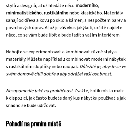
stylů a designů, ať už hledáte něco
moderního
,
minimalistického
,
rustikálního
nebo klasického. Materiály
sahají od dřeva a kovu po sklo a kámen, s nespočtem barev a
povrchových úprav. Ať už je váš vkus jakýkoli, určitě najdete
něco, co se vám bude líbit a bude ladit s vaším interiérem.
Nebojte se experimentovat a kombinovat různé styly a
materiály. Můžete například zkombinovat moderní nábytek
s rustikálními doplňky nebo naopak.
Důležité je, abyste se ve
svém domově cítili dobře a aby odrážel vaši osobnost.
Nezapomeňte také na praktičnost.
Zvažte, kolik místa máte
k dispozici, jak často budete daný kus nábytku používat a jak
snadno se bude udržovat.
Pohodlí na prvním místě