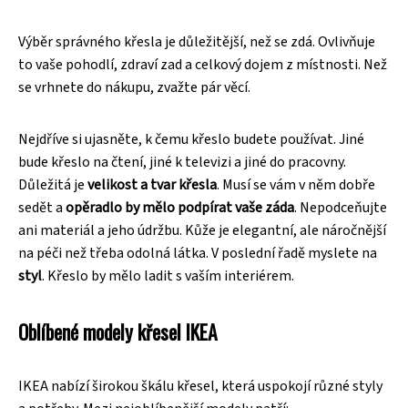
Výběr správného křesla je důležitější, než se zdá. Ovlivňuje
to vaše pohodlí, zdraví zad a celkový dojem z místnosti. Než
se vrhnete do nákupu, zvažte pár věcí.
Nejdříve si ujasněte, k čemu křeslo budete používat. Jiné
bude křeslo na čtení, jiné k televizi a jiné do pracovny.
Důležitá je
velikost a tvar křesla
. Musí se vám v něm dobře
sedět a
opěradlo by mělo podpírat vaše záda
. Nepodceňujte
ani materiál a jeho údržbu. Kůže je elegantní, ale náročnější
na péči než třeba odolná látka. V poslední řadě myslete na
styl
. Křeslo by mělo ladit s vaším interiérem.
Oblíbené modely křesel IKEA
IKEA nabízí širokou škálu křesel, která uspokojí různé styly