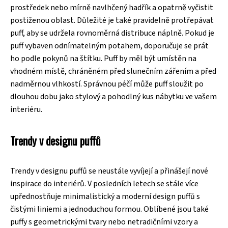
prostředek nebo mírně navlhčený hadřík a opatrně vyčistit
postiženou oblast. Důležité je také pravidelně protřepávat
puff, aby se udržela rovnoměrná distribuce náplně. Pokud je
puff vybaven odnímatelným potahem, doporučuje se prát
ho podle pokynů na štítku. Puff by měl být umístěn na
vhodném místě, chráněném před slunečním zářením a před
nadměrnou vlhkostí. Správnou péčí může puff sloužit po
dlouhou dobu jako stylový a pohodlný kus nábytku ve vašem
interiéru.
Trendy v designu puffů
Trendy v designu puffů se neustále vyvíjejí a přinášejí nové
inspirace do interiérů. V posledních letech se stále více
upřednostňuje minimalistický a moderní design puffů s
čistými liniemi a jednoduchou formou. Oblíbené jsou také
puffy s geometrickými tvary nebo netradičními vzory a