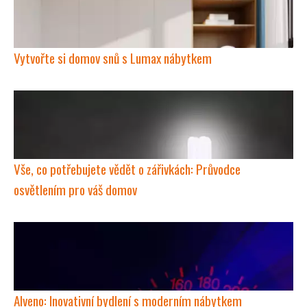
Vytvořte si domov snů s Lumax nábytkem
Vše, co potřebujete vědět o zářivkách: Průvodce
osvětlením pro váš domov
Alveno: Inovativní bydlení s moderním nábytkem