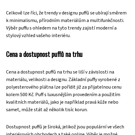
Celkově lze říci, že trendy v designu puffů se ubírají směrem
k minimalismu, přírodním materiálům a multifunkčnosti.
Výběr puffu s ohledem na tyto trendy zajistí moderní a
stylový vzhled vašeho interiéru.
Cena a dostupnost puffů na trhu
Cena a dostupnost puffů na trhu se liší v závislosti na
materiálu, velikosti a designu. Základní puffy vyrobené z
polyesterového plátna lze pořídit již za přijatelnou cenu
kolem 500 Kč. Puff s luxusnějším provedením a použitím
kvalitních materiálů, jako je například pravá kůže nebo
samet, může stát až několik tisíc korun.
Dostupnost puffů je široká, jelikož jsou populární ve všech
interiérových obchodech a také online. Výběr je možné