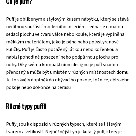
Co je puff?
Puff je oblíbeným a stylovým kusem nábytku, který se stává
nedílnou součástí moderního interiéru. Jedná se o malou
sedací plochu ve tvaru válce nebo koule, která je vyplněna
měkkým materiálem, jako je pěna nebo polystyrenové
kuličky. Puff je často potažený látkou nebo koženkou a
nabízí pohodlné posezení nebo podpůrnou plochu pro
nohy. Díky svému kompaktnímu designu je puff snadno
přenosný a může být umístěn v různých místnostech domu.
Je to skvělý doplněk do obývacího pokoje, ložnice, dětského
pokoje nebo dokonce na terasu.
Různé typy puffů
Puffy jsou k dispozici v různých typech, které se liší svým
tvarem a velikostí. Nejběžnější typ je kulatý puff, který je