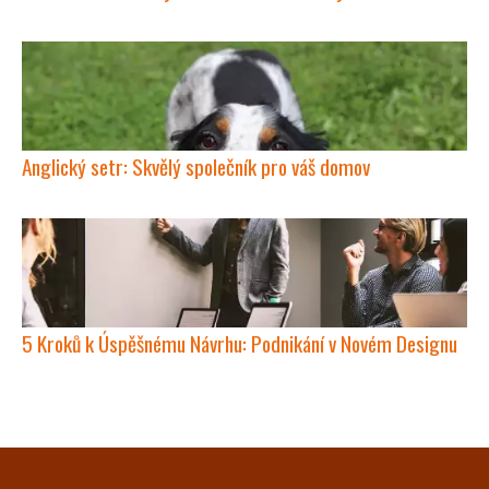
Anglický setr: Skvělý společník pro váš domov
5 Kroků k Úspěšnému Návrhu: Podnikání v Novém Designu