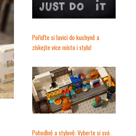
Pořiďte si lavici do kuchyně a
získejte více místa i stylu!
Pohodlně a stylově: Vyberte si svá