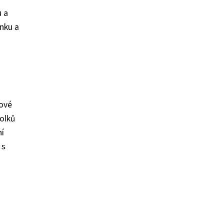
u a
inku a
bové
tolků
ní
 s