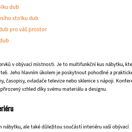
olku dub
čního stolku dub
dub pro váš prostor
 dub
prvků v obývací místnosti. Je to multifunkční kus nábytku, kt
áteli. Jeho hlavním úkolem je poskytnout pohodlné a praktick
y, časopisy, ovladače televize nebo sklenice s nápoji. Konfer
přirozený vzhled díky svému materiálu a designu.
eriéru
nábytku, ale také důležitou součástí interiéru vaší obývací