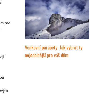
u
em pro
é
Venkovní parapety: Jak vybrat ty
nejodolnější pro váš dům
ají
vou
kovým