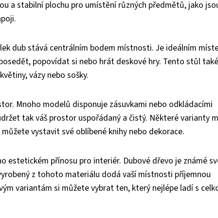
ou a stabilní plochu pro umístění různých předmětů, jako jso
poji.
lek dub stává centrálním bodem místnosti. Je ideálním míst
 posedět, popovídat si nebo hrát deskové hry. Tento stůl tak
 květiny, vázy nebo sošky.
prostor. Mnoho modelů disponuje zásuvkami nebo odkládacími
držet tak váš prostor uspořádaný a čistý. Některé varianty m
 můžete vystavit své oblíbené knihy nebo dekorace.
ho estetickém přínosu pro interiér. Dubové dřevo je známé s
vyrobený z tohoto materiálu dodá vaší místnosti příjemnou
ým variantám si můžete vybrat ten, který nejlépe ladí s cel