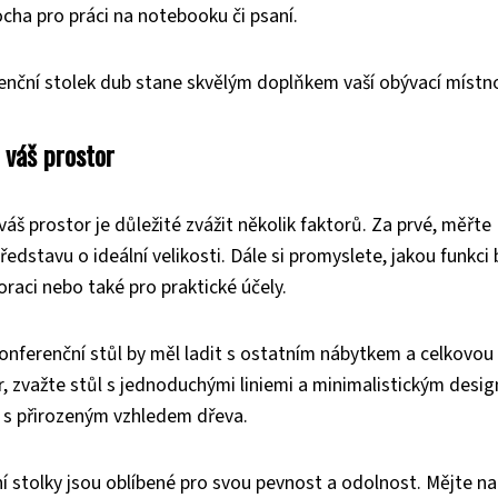
locha pro práci na notebooku či psaní.
enční stolek dub stane skvělým doplňkem vaší obývací místno
 váš prostor
áš prostor je důležité zvážit několik faktorů. Za prvé, měřte
edstavu o ideální velikosti. Dále si promyslete, jakou funkci
oraci nebo také pro praktické účely.
Konferenční stůl by měl ladit s ostatním nábytkem a celkovou
, zvažte stůl s jednoduchými liniemi a minimalistickým desi
l s přirozeným vzhledem dřeva.
ní stolky jsou oblíbené pro svou pevnost a odolnost. Mějte na