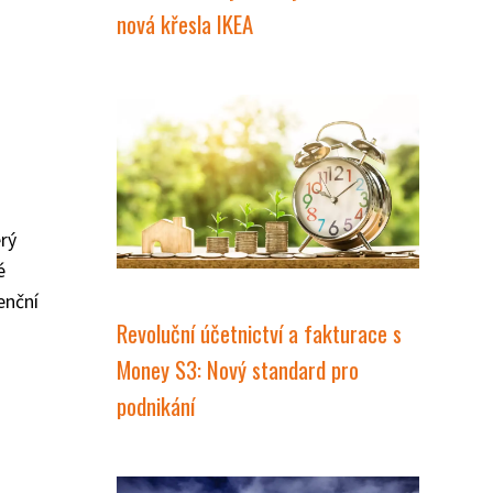
nová křesla IKEA
erý
é
enční
Revoluční účetnictví a fakturace s
Money S3: Nový standard pro
podnikání