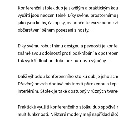
Konferenční stolek dub je skvělým a praktickým kou
využití jsou neocenitelné. Díky svému prostornému
jako jsou knihy, časopisy, ovladače televize nebo kv
občerstvení během posezení s hosty.
Díky svému robustnímu designu a pevnosti je konfer
známé svou odolností proti poškrábání a opotřebení,
tak vydrží dlouhou dobu bez nutnosti výměny.
Další výhodou konferenčního stolku dub je jeho sch
Dřevěný povrch dodává místnosti přirozenou a teplo
interiérům. Stolek je také dostupný v různých tva
Praktické využití konferenčního stolku dub spočívá
multifunkčnosti. Některé modely mají například úlo