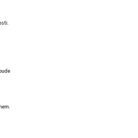
sti.
 bude
gnem.