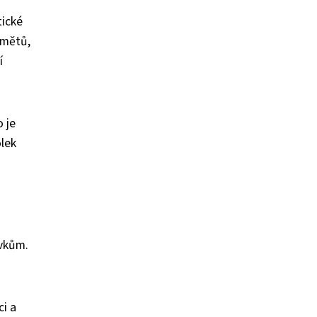
tické
dmětů,
í
 je
olek
avkům.
ci a