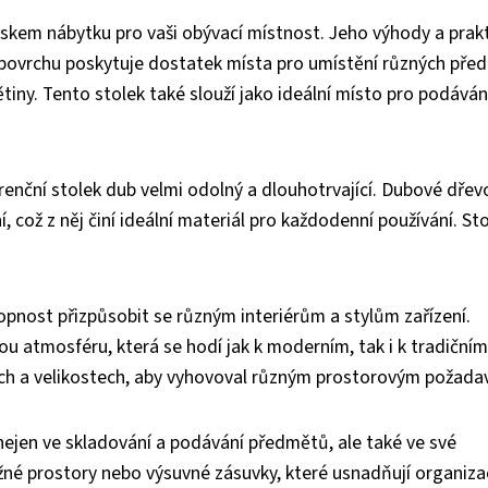
skem nábytku pro vaši obývací místnost. Jeho výhody a prak
 povrchu poskytuje dostatek místa pro umístění různých pře
ětiny. Tento stolek také slouží jako ideální místo pro podáván
enční stolek dub velmi odolný a dlouhotrvající. Dubové dřevo
 což z něj činí ideální materiál pro každodenní používání. St
opnost přizpůsobit se různým interiérům a stylům zařízení.
u atmosféru, která se hodí jak k moderním, tak i k tradičním
rech a velikostech, aby vyhovoval různým prostorovým požad
 nejen ve skladování a podávání předmětů, ale také ve své
žné prostory nebo výsuvné zásuvky, které usnadňují organiza