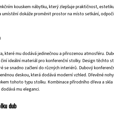
funkčním kouskem nábytku, který zlepšuje praktičnost, estetik
 a umístění dokáže proměnit prostor na místo setkání, odpoč
b
eva, které mu dodává jedinečnou a přirozenou atmosféru. Du
činí ideální materiál pro konferenční stolky. Design těchto s
ré se snadno začlení do různých interiérů. Dubový konferenč
kleněnou deskou, která dodává moderní vzhled. Dřevěné nohy
kem tohoto typu stolku. Kombinace přírodního dřeva a skla
 a dodává mu eleganci.
olku dub