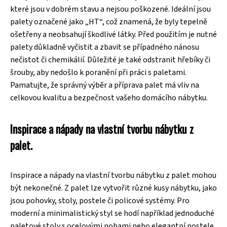
které jsou v dobrém stavu a nejsou poškozené. Ideální jsou
palety označené jako „HT“, což znamená, že byly tepelně
ošetřeny a neobsahují škodlivé látky. Před použitím je nutné
palety důkladně vyčistit a zbavit se případného nánosu
nečistot či chemikálií. Důležité je také odstranit hřebíky či
šrouby, aby nedošlo k poranění při práci s paletami.
Pamatujte, že správný výběr a příprava palet má vliv na
celkovou kvalitu a bezpečnost vašeho domácího nábytku.
Inspirace a nápady na vlastní tvorbu nábytku z
palet.
Inspirace a nápady na vlastní tvorbu nábytku z palet mohou
být nekonečné. Z palet lze vytvořit různé kusy nábytku, jako
jsou pohovky, stoly, postele či policové systémy. Pro
moderní a minimalistický styl se hodí například jednoduché
paletové stoly s ocelovými nohami nebo elegantní postele