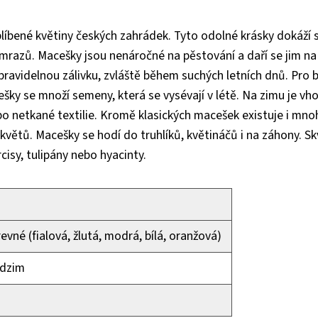
oblíbené květiny českých zahrádek. Tyto odolné krásky dokáží 
mrazů. Macešky jsou nenáročné na pěstování a daří se jim na 
pravidelnou zálivku, zvláště během suchých letních dnů. Pro
šky se množí semeny, která se vysévají v létě. Na zimu je vh
bo netkané textilie. Kromě klasických macešek existuje i mn
květů. Macešky se hodí do truhlíků, květináčů i na záhony. Sk
rcisy, tulipány nebo hyacinty.
vné (fialová, žlutá, modrá, bílá, oranžová)
odzim