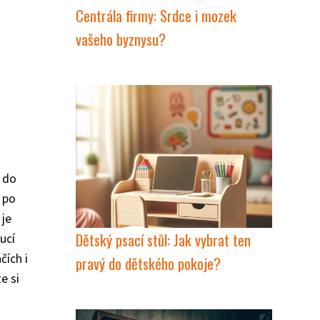
Centrála firmy: Srdce i mozek
vašeho byznysu?
ž do
 po
 je
Dětský psací stůl: Jak vybrat ten
ucí
čích i
pravý do dětského pokoje?
e si