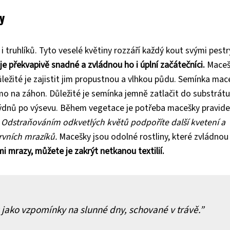
y
i truhlíků. Tyto veselé květiny rozzáří každý kout svými pest
e překvapivě snadné a zvládnou ho i úplní začátečníci.
Maceš
Důležité je zajistit jim propustnou a vlhkou půdu. Semínka mac
mo na záhon. Důležité je semínka jemně zatlačit do substrátu
 týdnů po výsevu. Během vegetace je potřeba macešky pravide
.
Odstraňováním odkvetlých květů podpoříte další kvetení a
rvních mrazíků.
Macešky jsou odolné rostliny, které zvládnou 
mi mrazy, můžete je zakrýt netkanou textilií.
 jako vzpomínky na slunné dny, schované v trávě.