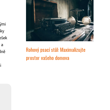
rými
ky
ešek
 a
Rohový psací stůl: Maximalizujte
lně
prostor vašeho domova
i