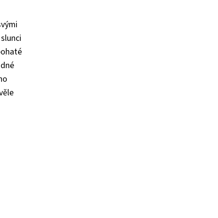
svými
slunci
 bohaté
odné
oho
věle