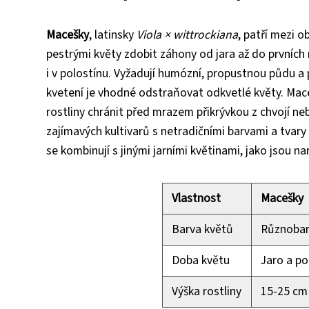
Macešky
, latinsky
Viola × wittrockiana
, patří mezi 
pestrými květy zdobit záhony od jara až do prvních 
i v polostínu. Vyžadují humózní, propustnou půdu a 
kvetení je vhodné odstraňovat odkvetlé květy. Mace
rostliny chránit před mrazem přikrývkou z chvojí ne
zajímavých kultivarů s netradičními barvami a tvary 
se kombinují s jinými jarními květinami, jako jsou na
Vlastnost
Macešky
Barva květů
Různobare
Doba květu
Jaro a p
Výška rostliny
15-25 cm