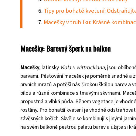
Tipy pro bohaté kvetení: Odstraňujt
Macešky v truhlíku: Krásné kombinac
Macešky: Barevný šperk na balkon
Macešky
, latinsky
Viola × wittrockiana
, jsou oblíben
barvami. Pěstování macešek je poměrně snadné a zvl
prvních mrazů a potěší nás širokou škálou barev a v
bílou a různé kombinace s tmavými skvrnami. Macešky
propustná a vlhká půda. Během vegetace je vhodné 
rostliny. Pro bohatší kvetení je vhodné odstraňovat 
závěsných koších. Skvěle se kombinují s jinými jarním
na svém balkoně pestrou paletu barev a užijte si k