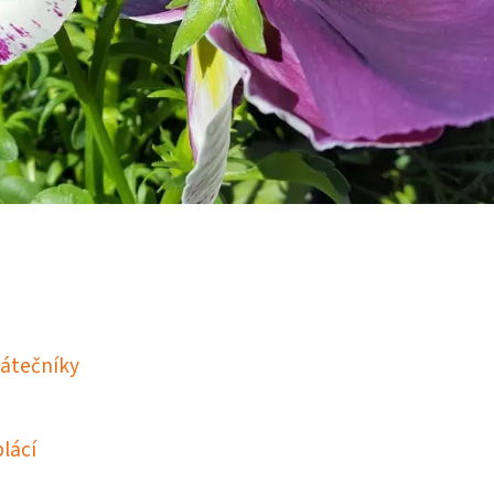
čátečníky
plácí