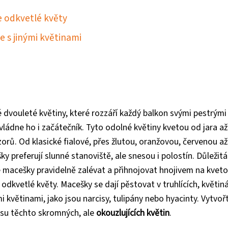
e odkvetlé květy
e s jinými květinami
é dvouleté květiny, které rozzáří každý balkon svými pestrými
ádne ho i začátečník. Tyto odolné květiny kvetou od jara a
zorů. Od klasické fialové, přes žlutou, oranžovou, červenou až
 preferují slunné stanoviště, ale snesou i polostín. Důležitá
macešky pravidelně zalévat a přihnojovat hnojivem na kveto
odkvetlé květy. Macešky se dají pěstovat v truhlících, květiná
i květinami, jako jsou narcisy, tulipány nebo hyacinty. Vytvořt
rásu těchto skromných, ale
okouzlujících květin
.