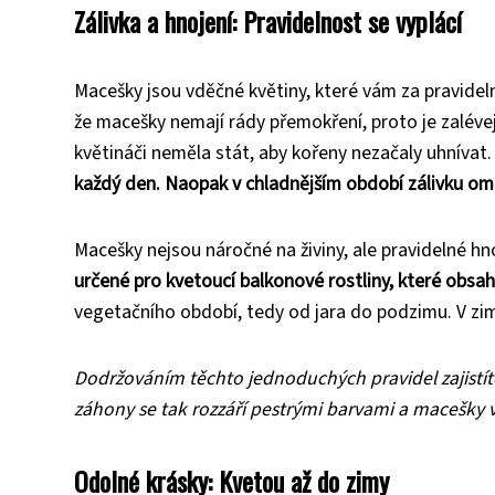
Zálivka a hnojení: Pravidelnost se vyplácí
Macešky jsou vděčné květiny, které vám za pravidel
že macešky nemají rády přemokření, proto je zalévej
květináči neměla stát, aby kořeny nezačaly uhnívat
každý den. Naopak v chladnějším období zálivku om
Macešky nejsou náročné na živiny, ale pravidelné hn
určené pro kvetoucí balkonové rostliny, které obsah
vegetačního období, tedy od jara do podzimu. V zi
Dodržováním těchto jednoduchých pravidel zajistít
záhony se tak rozzáří pestrými barvami a macešky
Odolné krásky: Kvetou až do zimy