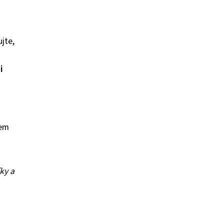
jte,
i
hem
ky a