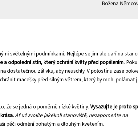
Božena Němco
nými světelnými podmínkami. Nejlépe se jim ale daří na stanov
nce a odpolední stín, který ochrání květy před popálením.
Poku
na dostatečnou zálivku, aby neuschly. V polostínu zase pokv
 chránit macešky před silným větrem, který by mohl polámat j
to, že se jedná o poměrně nízké květiny.
Vysazujte je proto sp
 krása.
Ať už zvolíte jakékoli stanoviště, nezapomeňte na
aši péči odmění bohatým a dlouhým kvetením.