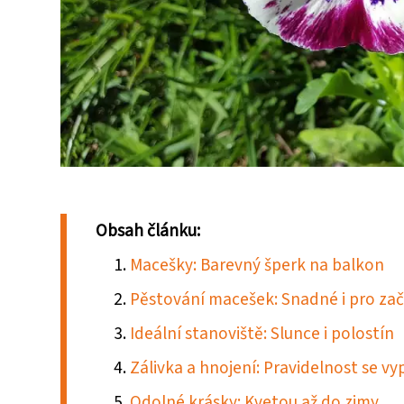
Obsah článku:
Macešky: Barevný šperk na balkon
Pěstování macešek: Snadné i pro za
Ideální stanoviště: Slunce i polostín
Zálivka a hnojení: Pravidelnost se vy
Odolné krásky: Kvetou až do zimy