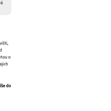
vá
išti,
d
etou o
ejich
íše do