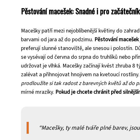
Pěstování macešek: Snadné i pro začátečník
Macešky patří mezi nejoblíbenější květiny do zahrad 
barvami od jara až do podzimu.
Pěstování macešek j
preferují slunné stanoviště, ale snesou i polostín. 
se vysévají od června do srpna do truhlíků nebo pří
udržovat je vlhká. Macešky začínají kvést zhruba 8
zalévat a přihnojovat hnojivem na kvetoucí rostliny
prodloužíte si tak radost z barevných květů až do p
mírné mrazíky.
Pokud je chcete chránit před silnější
Macešky, ty malé tváře plné barev, jsou