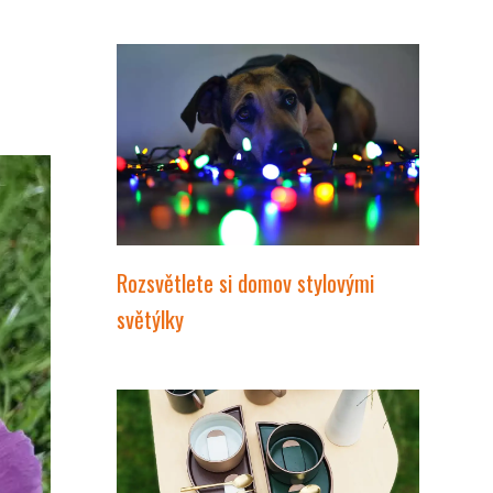
Rozsvětlete si domov stylovými
světýlky