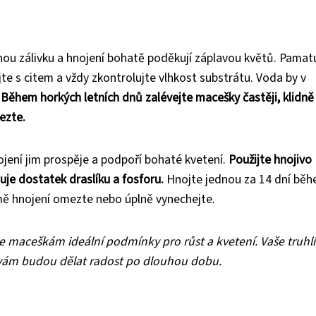
nou zálivku a hnojení bohatě poděkují záplavou květů. Pamatu
te s citem a vždy zkontrolujte vlhkost substrátu. Voda by v
.
Během horkých letních dnů zalévejte macešky častěji, klidně 
ezte.
ojení jim prospěje a podpoří bohaté kvetení.
Použijte hnojivo
uje dostatek draslíku a fosforu.
Hnojte jednou za 14 dní bě
mě hnojení omezte nebo úplně vynechejte.
e maceškám ideální podmínky pro růst a kvetení. Vaše truhlí
 vám budou dělat radost po dlouhou dobu.