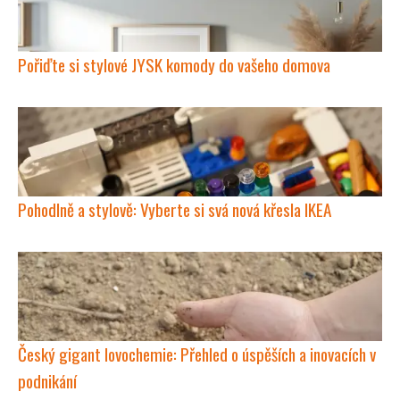
Pořiďte si stylové JYSK komody do vašeho domova
Pohodlně a stylově: Vyberte si svá nová křesla IKEA
Český gigant lovochemie: Přehled o úspěších a inovacích v
podnikání