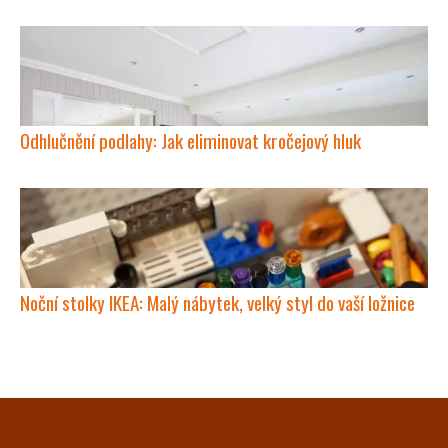
Odhlučnění podlahy: Jak eliminovat kročejový hluk
Noční stolky IKEA: Malý nábytek, velký styl do vaší ložnice