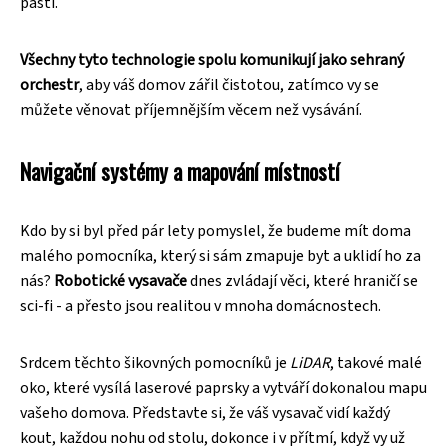
pastí.
Všechny tyto technologie spolu komunikují jako sehraný
orchestr
, aby váš domov zářil čistotou, zatímco vy se
můžete věnovat příjemnějším věcem než vysávání.
Navigační systémy a mapování místností
Kdo by si byl před pár lety pomyslel, že budeme mít doma
malého pomocníka, který si sám zmapuje byt a uklidí ho za
nás?
Robotické vysavače
dnes zvládají věci, které hraničí se
sci-fi - a přesto jsou realitou v mnoha domácnostech.
Srdcem těchto šikovných pomocníků je
LiDAR
, takové malé
oko, které vysílá laserové paprsky a vytváří dokonalou mapu
vašeho domova. Představte si, že váš vysavač vidí každý
kout, každou nohu od stolu, dokonce i v přítmí, když vy už