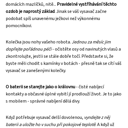
domácích mazlíčků, nitě...
Pravidelné vystříhávání těchto
ozdob je naprostý základ
. Jinak se váš vysavač začne
podobat spíš unavenému ježkovi než výkonnému
pomocníkovi.
Kolečka jsou nohy vašeho robota.
Jednou za měsíc jim
dopřejte pořádnou péči
- očistěte osy od navinutých vlasů a
zkontrolujte, jestli se stále dobře točí. Představte si, že
byste měli chodit s kamínky v botách - přesně tak se cítí váš
vysavač se zanešenými kolečky.
O baterii se starejte jako o královnu
- čisté nabíjecí
kontakty a občasné úplné vybití jí prodlouží život. Je to jako
s mobilem - správné nabíjení dělá divy.
Když potřebuje vysavač delší dovolenou,
vyndejte z něj
baterii a uložte ho v suchu při pokojové teplotě
. A když už