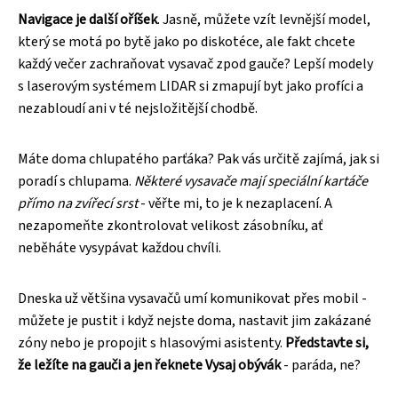
Navigace je další oříšek
. Jasně, můžete vzít levnější model,
který se motá po bytě jako po diskotéce, ale fakt chcete
každý večer zachraňovat vysavač zpod gauče? Lepší modely
s laserovým systémem LIDAR si zmapují byt jako profíci a
nezabloudí ani v té nejsložitější chodbě.
Máte doma chlupatého parťáka? Pak vás určitě zajímá, jak si
poradí s chlupama.
Některé vysavače mají speciální kartáče
přímo na zvířecí srst
- věřte mi, to je k nezaplacení. A
nezapomeňte zkontrolovat velikost zásobníku, ať
neběháte vysypávat každou chvíli.
Dneska už většina vysavačů umí komunikovat přes mobil -
můžete je pustit i když nejste doma, nastavit jim zakázané
zóny nebo je propojit s hlasovými asistenty.
Představte si,
že ležíte na gauči a jen řeknete Vysaj obývák
- paráda, ne?