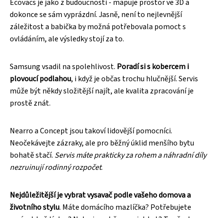
Ecovacs je jako z budoucnosti - mapuje prostor ve 3D a
dokonce se sám vyprázdní. Jasně, není to nejlevnější
záležitost a babička by možná potřebovala pomoct s
ovládáním, ale výsledky stojí za to.
Samsung vsadil na spolehlivost.
Poradí si s kobercem i
plovoucí podlahou
, i když je občas trochu hlučnější. Servis
může být někdy složitější najít, ale kvalita zpracování je
prostě znát.
Nearro a Concept jsou takoví lidovější pomocníci.
Neočekávejte zázraky, ale pro běžný úklid menšího bytu
bohatě stačí.
Servis máte prakticky za rohem a náhradní díly
nezruinují rodinný rozpočet
.
Nejdůležitější je vybrat vysavač podle vašeho domova a
životního stylu
. Máte domácího mazlíčka? Potřebujete