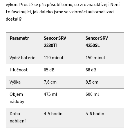
výkon. Prostě se přizpůsobí tomu, co zrovna uklízejí. Není
to fascinující, jak daleko jsme se v domácí automatizaci
dostali?
Parametr
Sencor SRV
Sencor SRV
2230TI
4250SL
Výdrž baterie
120 minut
150 minut
Hlučnost
65 dB
68 dB
Výška
7,6 cm
8,5 cm
Objem
475 ml
600 ml
nádoby
Doba
4-5 hodin
5-6 hodin
nabíjení