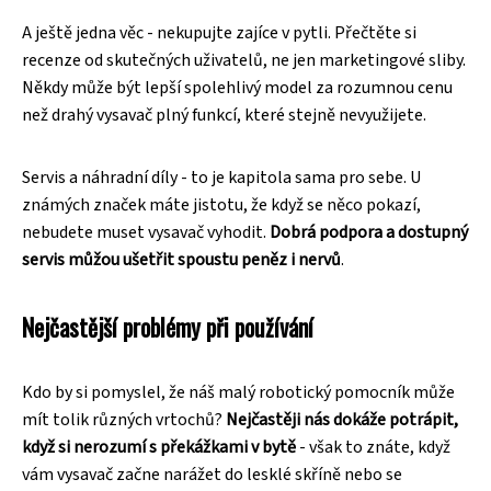
A ještě jedna věc - nekupujte zajíce v pytli. Přečtěte si
recenze od skutečných uživatelů, ne jen marketingové sliby.
Někdy může být lepší spolehlivý model za rozumnou cenu
než drahý vysavač plný funkcí, které stejně nevyužijete.
Servis a náhradní díly - to je kapitola sama pro sebe. U
známých značek máte jistotu, že když se něco pokazí,
nebudete muset vysavač vyhodit.
Dobrá podpora a dostupný
servis můžou ušetřit spoustu peněz i nervů
.
Nejčastější problémy při používání
Kdo by si pomyslel, že náš malý robotický pomocník může
mít tolik různých vrtochů?
Nejčastěji nás dokáže potrápit,
když si nerozumí s překážkami v bytě
- však to znáte, když
vám vysavač začne narážet do lesklé skříně nebo se