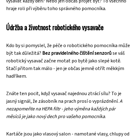
vysávat každý den? Nebo jen občas projet byt? To všechno
hraje roli při výběru toho správného pomocníka.
Údržba a životnost robotického vysavače
Kdo by si pomyslel, že péče o robotického pomocníka může
být tak důležitá?
Bez pravidelného čištění senzorů
se váš
robotický vysavač začne motat po bytě jako slepé kotě.
Stačí přitom tak málo - jen je občas jemně otřít měkkým
hadříkem.
Znáte ten pocit, když vysavač najednou ztrácí sílu? To je
jasný signál, že zásobník na prach prosí o vyprázdnění.
A
nezapomeňte na HEPA filtr - jeho výměna každých pár
měsíců je jako nový dech pro vašeho pomocníka
.
Kartáče jsou jako vlasový salon - namotané vlasy, chlupy od