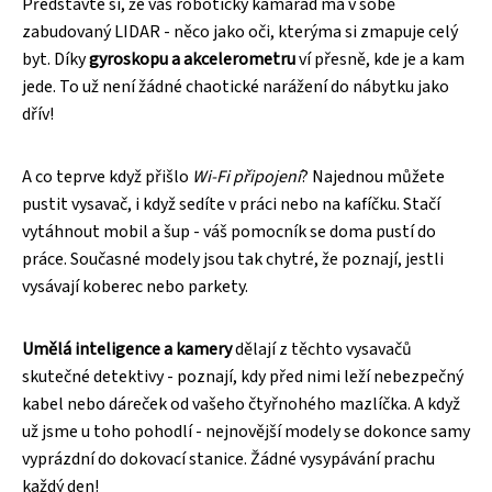
Představte si, že váš robotický kamarád má v sobě
zabudovaný LIDAR - něco jako oči, kterýma si zmapuje celý
byt. Díky
gyroskopu a akcelerometru
ví přesně, kde je a kam
jede. To už není žádné chaotické narážení do nábytku jako
dřív!
A co teprve když přišlo
Wi-Fi připojení
? Najednou můžete
pustit vysavač, i když sedíte v práci nebo na kafíčku. Stačí
vytáhnout mobil a šup - váš pomocník se doma pustí do
práce. Současné modely jsou tak chytré, že poznají, jestli
vysávají koberec nebo parkety.
Umělá inteligence a kamery
dělají z těchto vysavačů
skutečné detektivy - poznají, kdy před nimi leží nebezpečný
kabel nebo dáreček od vašeho čtyřnohého mazlíčka. A když
už jsme u toho pohodlí - nejnovější modely se dokonce samy
vyprázdní do dokovací stanice. Žádné vysypávání prachu
každý den!