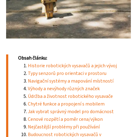
Obsah článku:
Historie robotických vysavačů a jejich vývoj
Typy senzorů pro orientaci v prostoru
Navigační systémy a mapování místností
Výhody a nevýhody různých značek
Údržba a životnost robotického vysavače
Chytré funkce a propojení s mobilem
Jak vybrat správný model pro domácnost
Cenové rozpětí a poměr cena/výkon
Nejčastější problémy při používání
Budoucnost robotických vysavačů v