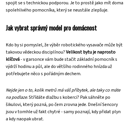
spojit se s technickou podporou. Je to prostě jako mít doma
spolehlivého pomocníka, který se neustále zlepšuje.
Jak vybrat správný model pro domácnost
Kdo by si pomyslel, že výběr robotického vysavače může být
takovou vědeckou disciplínou?
Velikost bytu je naprosto
klíčová
- v garsonce vám bude stačit základní pomocník s
výdrží hodinu a půl, ale do většího rodinného hnízda už
potřebujete něco s pořádným dechem.
Nejde jen o to, kolik metrů má váš příbytek, ale taky co máte
na podlaze
. Střídáte dlažbu s koberci? Pak sáhněte po
šikulovi, který pozná, po čem zrovna jede. Dnešní Sencory
jsou v tomhle už fakt chytré - samy poznají, kdy přidat plyn
a kdy naopak ubrat.