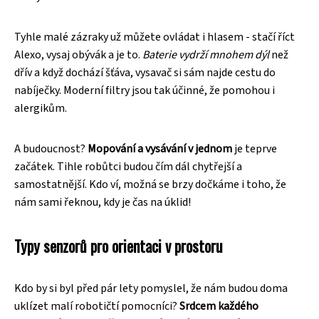
Tyhle malé zázraky už můžete ovládat i hlasem - stačí říct
Alexo, vysaj obývák a je to.
Baterie vydrží mnohem dýl
než
dřív a když dochází šťáva, vysavač si sám najde cestu do
nabíječky. Moderní filtry jsou tak účinné, že pomohou i
alergikům.
A budoucnost?
Mopování a vysávání v jednom
je teprve
začátek. Tihle robůtci budou čím dál chytřejší a
samostatnější. Kdo ví, možná se brzy dočkáme i toho, že
nám sami řeknou, kdy je čas na úklid!
Typy senzorů pro orientaci v prostoru
Kdo by si byl před pár lety pomyslel, že nám budou doma
uklízet malí robotičtí pomocníci?
Srdcem každého