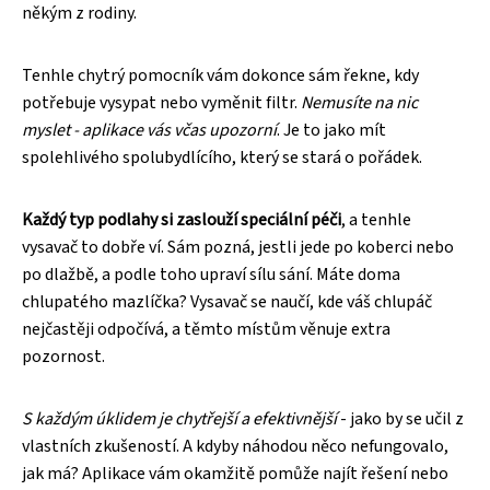
někým z rodiny.
Tenhle chytrý pomocník vám dokonce sám řekne, kdy
potřebuje vysypat nebo vyměnit filtr.
Nemusíte na nic
myslet - aplikace vás včas upozorní
. Je to jako mít
spolehlivého spolubydlícího, který se stará o pořádek.
Každý typ podlahy si zaslouží speciální péči
, a tenhle
vysavač to dobře ví. Sám pozná, jestli jede po koberci nebo
po dlažbě, a podle toho upraví sílu sání. Máte doma
chlupatého mazlíčka? Vysavač se naučí, kde váš chlupáč
nejčastěji odpočívá, a těmto místům věnuje extra
pozornost.
S každým úklidem je chytřejší a efektivnější
- jako by se učil z
vlastních zkušeností. A kdyby náhodou něco nefungovalo,
jak má? Aplikace vám okamžitě pomůže najít řešení nebo