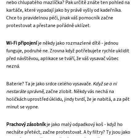
nebo chlupatého mazlíčka? Pak určitě znáte ten pohled na
kartáče, které vypadají jako by právě vyšly od kadeřníka.
Chce to pravidelnou péči, jinak váš pomocník začne
protestovat a přestane pořádně uklízet.
Wi-Fi připojení
je někdy jako rozmazlené dítě - jednou
funguje, podruhé ne. Zrovna když potřebujete rychle uklidit
před návštěvou, aplikace se tváří, že váš vysavač vůbec
nezná.
Baterie? Ta je jako srdce celého vysavače.
Když se o ni
nestaráte správně
, začne zlobit. Někdy vás nechá na
holičkách uprostřed úklidu, jindy tvrdí, že je nabitá, a za pět
minut se vypne.
Prachový zásobník
je jako malý odpadkový koš - když ho
necháte přetéct, začne protestovat. A ty filtry? Ty jsou jako