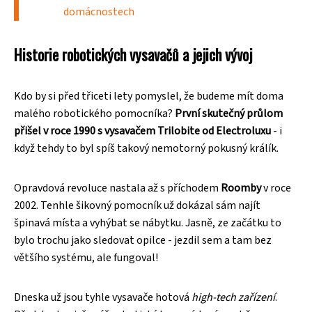
domácnostech
Historie robotických vysavačů a jejich vývoj
Kdo by si před třiceti lety pomyslel, že budeme mít doma
malého robotického pomocníka?
První skutečný průlom
přišel v roce 1990 s vysavačem Trilobite od Electroluxu
- i
když tehdy to byl spíš takový nemotorný pokusný králík.
Opravdová revoluce nastala až s příchodem
Roomby
v roce
2002. Tenhle šikovný pomocník už dokázal sám najít
špinavá místa a vyhýbat se nábytku. Jasně, ze začátku to
bylo trochu jako sledovat opilce - jezdil sem a tam bez
většího systému, ale fungoval!
Dneska už jsou tyhle vysavače hotová
high-tech zařízení
.