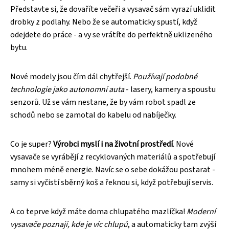
Představte si, že dovaříte večeři a vysavač sám vyrazí uklidit
drobky z podlahy. Nebo že se automaticky spustí, když
odejdete do práce - a vy se vrátíte do perfektně uklizeného
bytu.
Nové modely jsou čím dál chytřejší.
Používají podobné
technologie jako autonomní auta
- lasery, kamery a spoustu
senzorů. Už se vám nestane, že by vám robot spadl ze
schodů nebo se zamotal do kabelu od nabíječky.
Co je super?
Výrobci myslí i na životní prostředí
. Nové
vysavače se vyrábějí z recyklovaných materiálů a spotřebují
mnohem méně energie. Navíc se o sebe dokážou postarat -
samy si vyčistí sběrný koš a řeknou si, když potřebují servis.
A co teprve když máte doma chlupatého mazlíčka!
Moderní
vysavače poznají, kde je víc chlupů
, a automaticky tam zvýší