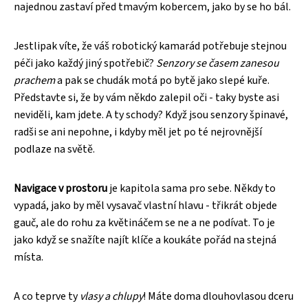
najednou zastaví před tmavým kobercem, jako by se ho bál.
Jestlipak víte, že váš robotický kamarád potřebuje stejnou
péči jako každý jiný spotřebič?
Senzory se časem zanesou
prachem
a pak se chudák motá po bytě jako slepé kuře.
Představte si, že by vám někdo zalepil oči - taky byste asi
neviděli, kam jdete. A ty schody? Když jsou senzory špinavé,
radši se ani nepohne, i kdyby měl jet po té nejrovnější
podlaze na světě.
Navigace v prostoru
je kapitola sama pro sebe. Někdy to
vypadá, jako by měl vysavač vlastní hlavu - třikrát objede
gauč, ale do rohu za květináčem se ne a ne podívat. To je
jako když se snažíte najít klíče a koukáte pořád na stejná
místa.
A co teprve ty
vlasy a chlupy
! Máte doma dlouhovlasou dceru