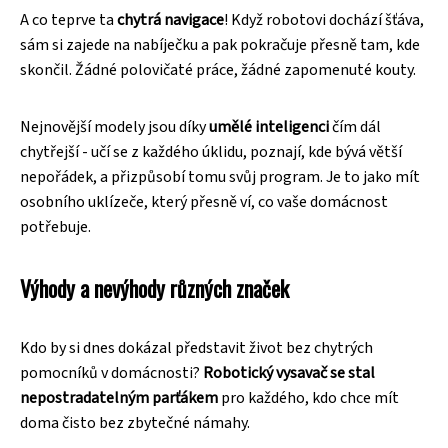
A co teprve ta
chytrá navigace
! Když robotovi dochází šťáva,
sám si zajede na nabíječku a pak pokračuje přesně tam, kde
skončil. Žádné polovičaté práce, žádné zapomenuté kouty.
Nejnovější modely jsou díky
umělé inteligenci
čím dál
chytřejší - učí se z každého úklidu, poznají, kde bývá větší
nepořádek, a přizpůsobí tomu svůj program. Je to jako mít
osobního uklízeče, který přesně ví, co vaše domácnost
potřebuje.
Výhody a nevýhody různých značek
Kdo by si dnes dokázal představit život bez chytrých
pomocníků v domácnosti?
Robotický vysavač se stal
nepostradatelným parťákem
pro každého, kdo chce mít
doma čisto bez zbytečné námahy.