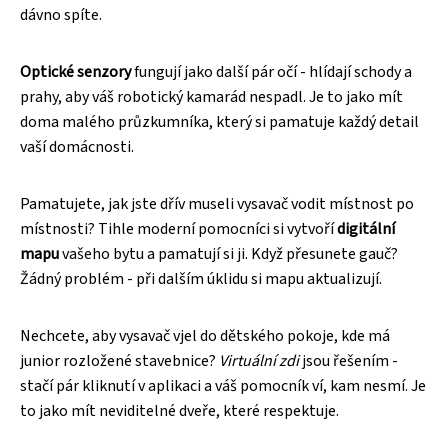
dávno spíte.
Optické senzory
fungují jako další pár očí - hlídají schody a
prahy, aby váš robotický kamarád nespadl. Je to jako mít
doma malého průzkumníka, který si pamatuje každý detail
vaší domácnosti.
Pamatujete, jak jste dřív museli vysavač vodit místnost po
místnosti? Tihle moderní pomocníci si vytvoří
digitální
mapu
vašeho bytu a pamatují si ji. Když přesunete gauč?
Žádný problém - při dalším úklidu si mapu aktualizují.
Nechcete, aby vysavač vjel do dětského pokoje, kde má
junior rozložené stavebnice?
Virtuální zdi
jsou řešením -
stačí pár kliknutí v aplikaci a váš pomocník ví, kam nesmí. Je
to jako mít neviditelné dveře, které respektuje.