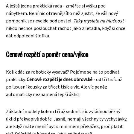
A ještě jedna praktická rada - změřte si výšku pod
nábytkem. Není nic otravnějšího než zjistit, že váš nový
pomocník se nevejde pod postel.
Taky myslete na hlučnost
-
nikdo nechce poslouchat rachot jako z letadla, když si chce
dát odpolední šlofíka.
Cenové rozpětí a poměr cena/výkon
Kolik dát za robotický vysavač? Pojďme se na to podívat
prakticky.
Cenové rozpětí je dnes obrovské
- od tří tisíc až
po luxusní kousky za třicet tisíc a víc. Ale víc peněz
automaticky neznamená lepší úklid.
Základní modely kolem tří až sedmi tisíc zvládnou běžný
úklid překvapivě dobře. Jasně, nemají všechny ty vychytávky,
ale když máte menší byt s minimem překážek, proč platit
víc?
Důležité je hlavně to, jak kvalitně vysají
.