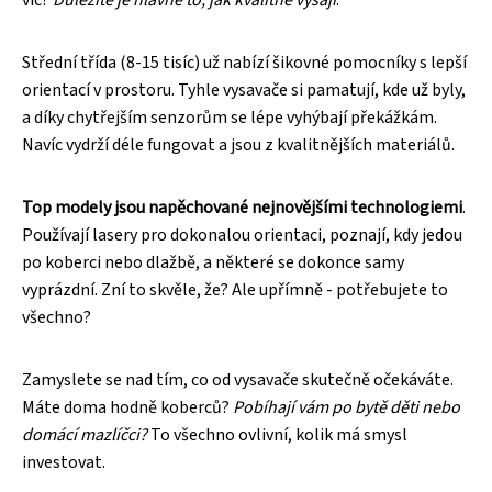
Střední třída (8-15 tisíc) už nabízí šikovné pomocníky s lepší
orientací v prostoru. Tyhle vysavače si pamatují, kde už byly,
a díky chytřejším senzorům se lépe vyhýbají překážkám.
Navíc vydrží déle fungovat a jsou z kvalitnějších materiálů.
Top modely jsou napěchované nejnovějšími technologiemi
.
Používají lasery pro dokonalou orientaci, poznají, kdy jedou
po koberci nebo dlažbě, a některé se dokonce samy
vyprázdní. Zní to skvěle, že? Ale upřímně - potřebujete to
všechno?
Zamyslete se nad tím, co od vysavače skutečně očekáváte.
Máte doma hodně koberců?
Pobíhají vám po bytě děti nebo
domácí mazlíčci?
To všechno ovlivní, kolik má smysl
investovat.