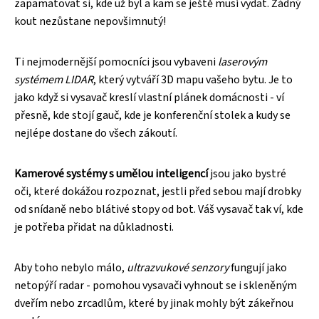
zapamatovat si, kde už byl a kam se ještě musí vydat. Žádný
kout nezůstane nepovšimnutý!
Ti nejmodernější pomocníci jsou vybaveni
laserovým
systémem LIDAR
, který vytváří 3D mapu vašeho bytu. Je to
jako když si vysavač kreslí vlastní plánek domácnosti - ví
přesně, kde stojí gauč, kde je konferenční stolek a kudy se
nejlépe dostane do všech zákoutí.
Kamerové systémy s umělou inteligencí
jsou jako bystré
oči, které dokážou rozpoznat, jestli před sebou mají drobky
od snídaně nebo blátivé stopy od bot. Váš vysavač tak ví, kde
je potřeba přidat na důkladnosti.
Aby toho nebylo málo,
ultrazvukové senzory
fungují jako
netopýří radar - pomohou vysavači vyhnout se i skleněným
dveřím nebo zrcadlům, které by jinak mohly být zákeřnou