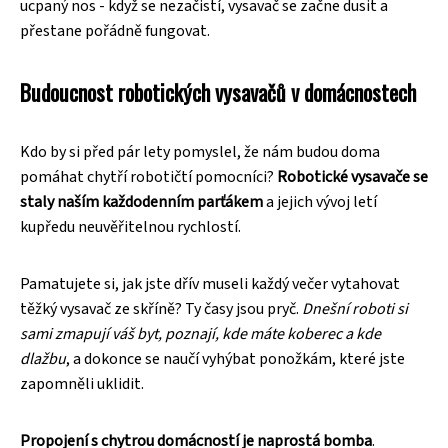
ucpaný nos - když se nezačistí, vysavač se začne dusit a
přestane pořádně fungovat.
Budoucnost robotických vysavačů v domácnostech
Kdo by si před pár lety pomyslel, že nám budou doma
pomáhat chytří robotičtí pomocníci?
Robotické vysavače se
staly naším každodenním parťákem
a jejich vývoj letí
kupředu neuvěřitelnou rychlostí.
Pamatujete si, jak jste dřív museli každý večer vytahovat
těžký vysavač ze skříně? Ty časy jsou pryč.
Dnešní roboti si
sami zmapují váš byt, poznají, kde máte koberec a kde
dlažbu
, a dokonce se naučí vyhýbat ponožkám, které jste
zapomněli uklidit.
Propojení s chytrou domácností je naprostá bomba
.