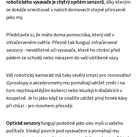
robotického vysavače je chytrý systém senzorů
, díky kterým
se dokáže orientovat v našich domovech stejně přirozeně
jako my.
Představte si, že máte doma pomocníka, který vidí v
infračerveném světle. Přesně tak fungují
infračervené
senzory
- neviditelné oči vysavače, které ho chrání před
pádem ze schodů nebo nárazem do vaší oblíbené vázy.
Váš robotický kamarád má taky skvělý smysl pro rovnováhu!
Gyroskopy a akcelerometry
mu pomáhají udržet směr i na
tom nejchlupatějším koberci nebo kluzkých dlaždicích v
koupelně. Je to jako když se snažíte udržet plný hrnek kávy
při chůzi - jen mnohem přesněji.
Optické senzory
fungují podobně jako oko myši u vašeho
počítače. Sledují povrch pod vysavačem a pomáhají mu