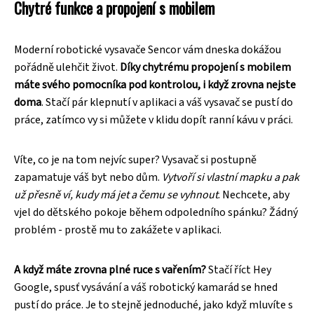
Chytré funkce a propojení s mobilem
Moderní robotické vysavače Sencor vám dneska dokážou
pořádně ulehčit život.
Díky chytrému propojení s mobilem
máte svého pomocníka pod kontrolou, i když zrovna nejste
doma
. Stačí pár klepnutí v aplikaci a váš vysavač se pustí do
práce, zatímco vy si můžete v klidu dopít ranní kávu v práci.
Víte, co je na tom nejvíc super? Vysavač si postupně
zapamatuje váš byt nebo dům.
Vytvoří si vlastní mapku a pak
už přesně ví, kudy má jet a čemu se vyhnout
. Nechcete, aby
vjel do dětského pokoje během odpoledního spánku? Žádný
problém - prostě mu to zakážete v aplikaci.
A když máte zrovna plné ruce s vařením?
Stačí říct Hey
Google, spusť vysávání a váš robotický kamarád se hned
pustí do práce. Je to stejně jednoduché, jako když mluvíte s