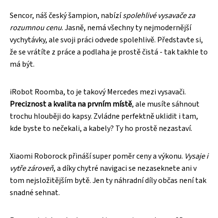
Sencor, náš český šampion, nabízí
spolehlivé vysavače za
rozumnou cenu
. Jasně, nemá všechny ty nejmodernější
vychytávky, ale svoji práci odvede spolehlivě. Představte si,
že se vrátíte z práce a podlaha je prostě čistá - tak takhle to
má být.
iRobot Roomba, to je takový Mercedes mezi vysavači.
Preciznost a kvalita na prvním místě
, ale musíte sáhnout
trochu hlouběji do kapsy. Zvládne perfektně uklidit i tam,
kde byste to nečekali, a kabely? Ty ho prostě nezastaví.
Xiaomi Roborock přináší super poměr ceny a výkonu.
Vysaje i
vytře zároveň
, a díky chytré navigaci se nezaseknete ani v
tom nejsložitějším bytě. Jen ty náhradní díly občas není tak
snadné sehnat.