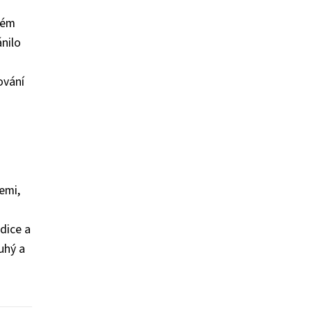
adém
ánilo
ování
emi,
dice a
uhý a