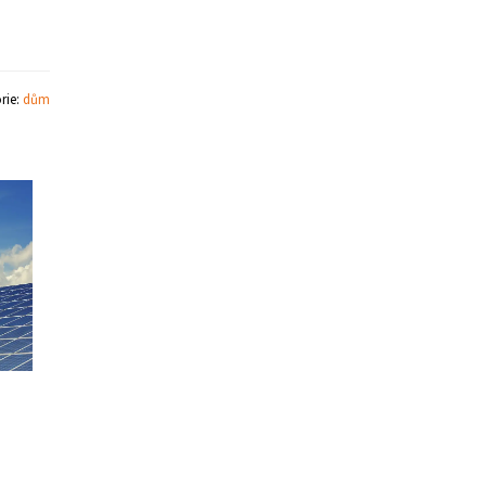
rie:
dům