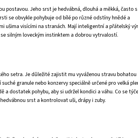
hlou postavou. Jeho srst je hedvábná, dlouhá a měkká, často s
rsti se obvykle pohybuje od bílé po různé odstíny hnědé a
i ušima visícími na stranách. Mají inteligentní a přátelský vý
i se silným loveckým instinktem a dobrou vytrvalostí.
ckého setra. Je důležité zajistit mu vyváženou stravu bohatou
tní suché granule nebo konzervy speciálně určené pro velká p
dě a dostatek pohybu, aby si udržel kondici a váhu. Co se týč
hedvábnou srst a kontrolovat uši, drápy i zuby.