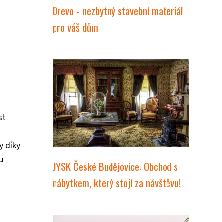
Drevo - nezbytný stavební materiál
pro váš dům
st
y díky
u
JYSK České Budějovice: Obchod s
nábytkem, který stojí za návštěvu!