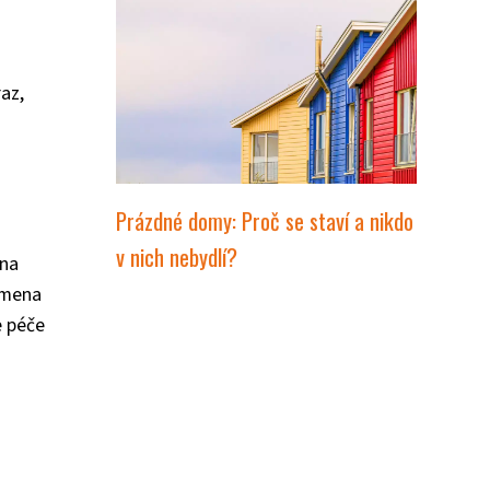
raz,
Prázdné domy: Proč se staví a nikdo
v nich nebydlí?
 na
lemena
e péče