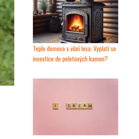
Teplo domova s vůní lesa: Vyplatí se
investice do peletových kamen?