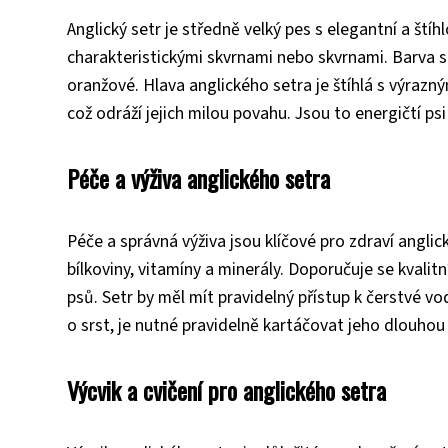
Anglický setr je středně velký pes s elegantní a ští
charakteristickými skvrnami nebo skvrnami. Barva s
oranžové. Hlava anglického setra je štíhlá s výrazným
což odráží jejich milou povahu. Jsou to energičtí ps
Péče a výživa anglického setra
Péče a správná výživa jsou klíčové pro zdraví angli
bílkoviny, vitamíny a minerály. Doporučuje se kvali
psů. Setr by měl mít pravidelný přístup k čerstvé vo
o srst, je nutné pravidelně kartáčovat jeho dlouhou 
Výcvik a cvičení pro anglického setra