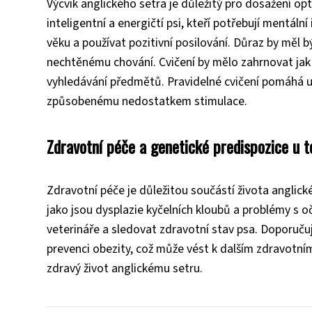
Výcvik anglického setra je důležitý pro dosažení op
inteligentní a energičtí psi, kteří potřebují mentáln
věku a používat pozitivní posilování. Důraz by měl bý
nechtěnému chování. Cvičení by mělo zahrnovat jak po
vyhledávání předmětů. Pravidelné cvičení pomáhá ud
způsobenému nedostatkem stimulace.
Zdravotní péče a genetické predispozice u 
Zdravotní péče je důležitou součástí života anglic
jako jsou dysplazie kyčelních kloubů a problémy s o
veterináře a sledovat zdravotní stav psa. Doporučuj
prevenci obezity, což může vést k dalším zdravotním
zdravý život anglickému setru.