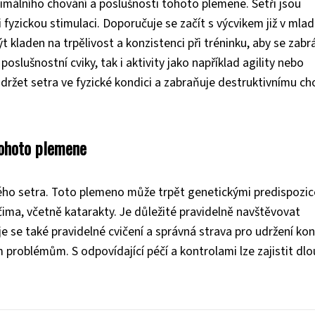
timálního chování a poslušnosti tohoto plemene. Setři jsou
í i fyzickou stimulaci. Doporučuje se začít s výcvikem již v ml
t kladen na trpělivost a konzistenci při tréninku, aby se zabr
slušnostní cviky, tak i aktivity jako například agility nebo
ržet setra ve fyzické kondici a zabraňuje destruktivnímu ch
tohoto plemene
kého setra. Toto plemeno může trpět genetickými predispozic
čima, včetně katarakty. Je důležité pravidelně navštěvovat
e se také pravidelné cvičení a správná strava pro udržení kon
 problémům. S odpovídající péčí a kontrolami lze zajistit dlo