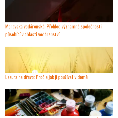
Moravská vodárenská: Přehled významné společnosti
působící v oblasti vodárenství
Lazura na dřevo: Proč a jak ji používat v domě