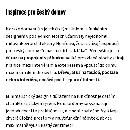
Inspirace pro český domov
Norské domy snů s jejich čistými liniemi a funkčním
designem v posledních letech učarovaly nejednomu
milovníkovi architektury. Není divu, že se stávají inspirací i
pro český domov. Co nás na nich tak láká? Především je to
důraz na propojení s přírodou
. Velké prosklené plochy stírají
hranice mezi interiérem a exteriérem a vpouští do domu
maximum denního světla.
Dřevo, ať už na fasádě, podlaze
nebo v interiéru, dodává pocit tepla a útulnosti.
Minimalistický design s důrazem na funkčnost je dalším
charakteristickým rysem. Norské domy se vyznačují
jednoduchostí a praktičností, nic není zbytečné. Využívají
chytré úložné prostory a multifunkční nábytek, aby se
maximálně využil každý centimetr.