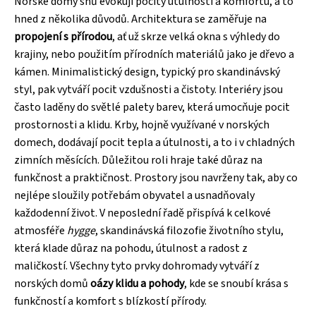
Norské domy snů evokují pocity útulnosti a komfortu, a to
hned z několika důvodů. Architektura se zaměřuje na
propojení s přírodou
, ať už skrze velká okna s výhledy do
krajiny, nebo použitím přírodních materiálů jako je dřevo a
kámen. Minimalistický design, typický pro skandinávský
styl, pak vytváří pocit vzdušnosti a čistoty. Interiéry jsou
často laděny do světlé palety barev, která umocňuje pocit
prostornosti a klidu. Krby, hojně využívané v norských
domech, dodávají pocit tepla a útulnosti, a to i v chladných
zimních měsících. Důležitou roli hraje také důraz na
funkčnost a praktičnost. Prostory jsou navrženy tak, aby co
nejlépe sloužily potřebám obyvatel a usnadňovaly
každodenní život. V neposlední řadě přispívá k celkové
atmosféře
hygge
, skandinávská filozofie životního stylu,
která klade důraz na pohodu, útulnost a radost z
maličkostí. Všechny tyto prvky dohromady vytváří z
norských domů
oázy klidu a pohody
, kde se snoubí krása s
funkčností a komfort s blízkostí přírody.