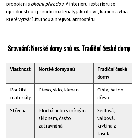
propojení s
okolní přírodou
. V interiéru i exteriéru se
upřednostňují přírodní materiály jako dřevo, kámen a vlna,
které vytváří útulnou a hřejivou atmosféru.
Srovnání: Norské domy snů vs. Tradiční české domy
Vlastnost
Norské domy snů
Tradiční české
domy
Použité
Dřevo, sklo, kámen
Cihla, beton,
materiály
dřevo
Střecha
Plochá nebo s mírným
Sedlová,
sklonem, často
valbová,
zatravněná
krytina z
tašek