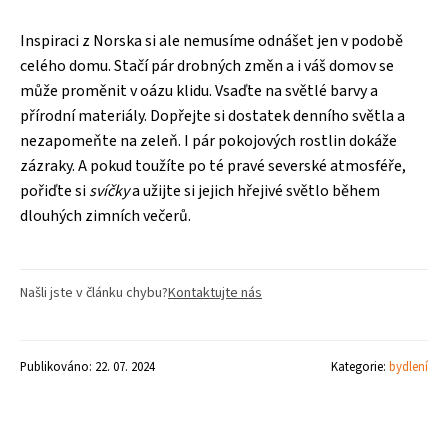
Inspiraci z Norska si ale nemusíme odnášet jen v podobě
celého domu. Stačí pár drobných změn a i váš domov se
může proměnit v oázu klidu. Vsaďte na světlé barvy a
přírodní materiály. Dopřejte si dostatek denního světla a
nezapomeňte na zeleň. I pár pokojových rostlin dokáže
zázraky. A pokud toužíte po té pravé severské atmosféře,
pořiďte si
svíčky
a užijte si jejich hřejivé světlo během
dlouhých zimních večerů.
Našli jste v článku chybu?
Kontaktujte nás
Publikováno: 22. 07. 2024
Kategorie:
bydlení