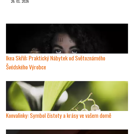
26. 01. 2026
Ikea Skříň: Praktický Nábytek od Světoznámého
Švédského Výrobce
Konvalinky: Symbol čistoty a krásy ve vašem domě