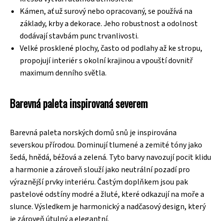
Kámen, ať už surový nebo opracovaný, se používá na
základy, krby a dekorace. Jeho robustnost a odolnost
dodávají stavbám punc trvanlivosti.
Velké prosklené plochy, často od podlahy až ke stropu,
propojují interiér s okolní krajinou a vpouští dovnitř
maximum denního světla.
Barevná paleta inspirovaná severem
Barevná paleta norských domů snů je inspirována
severskou přírodou. Dominují tlumené a zemité tóny jako
šedá, hnědá, béžová a zelená. Tyto barvy navozují pocit klidu
a harmonie a zároveň slouží jako neutrální pozadí pro
výraznější prvky interiéru. Častým doplňkem jsou pak
pastelové odstíny modré a žluté, které odkazují na moře a
slunce. Výsledkem je harmonický a nadčasový design, který
je zároveň útulný a elegantní.