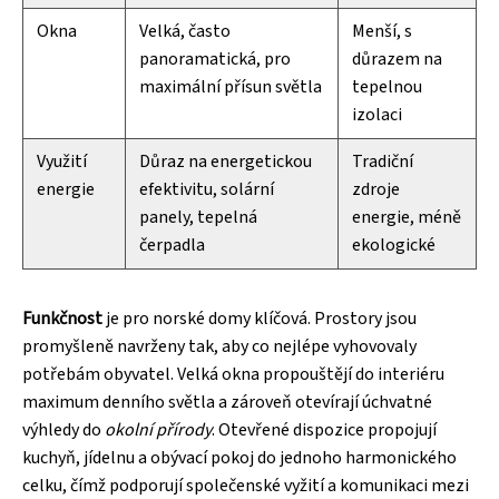
Okna
Velká, často
Menší, s
panoramatická, pro
důrazem na
maximální přísun světla
tepelnou
izolaci
Využití
Důraz na energetickou
Tradiční
energie
efektivitu, solární
zdroje
panely, tepelná
energie, méně
čerpadla
ekologické
Funkčnost
je pro norské domy klíčová. Prostory jsou
promyšleně navrženy tak, aby co nejlépe vyhovovaly
potřebám obyvatel. Velká okna propouštějí do interiéru
maximum denního světla a zároveň otevírají úchvatné
výhledy do
okolní přírody
. Otevřené dispozice propojují
kuchyň, jídelnu a obývací pokoj do jednoho harmonického
celku, čímž podporují společenské vyžití a komunikaci mezi