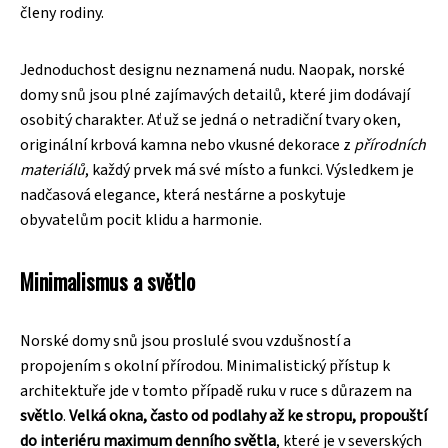
členy rodiny.
Jednoduchost designu neznamená nudu. Naopak, norské
domy snů jsou plné zajímavých detailů, které jim dodávají
osobitý charakter. Ať už se jedná o netradiční tvary oken,
originální krbová kamna nebo vkusné dekorace z
přírodních
materiálů
, každý prvek má své místo a funkci. Výsledkem je
nadčasová elegance, která nestárne a poskytuje
obyvatelům pocit klidu a harmonie.
Minimalismus a světlo
Norské domy snů jsou proslulé svou vzdušností a
propojením s okolní přírodou. Minimalistický přístup k
architektuře jde v tomto případě ruku v ruce s důrazem na
světlo
.
Velká okna, často od podlahy až ke stropu, propouští
do interiéru maximum denního světla
, které je v severských