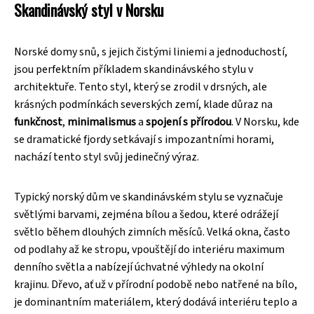
Skandinávský styl v Norsku
Norské domy snů, s jejich čistými liniemi a jednoduchostí,
jsou perfektním příkladem skandinávského stylu v
architektuře. Tento styl, který se zrodil v drsných, ale
krásných podmínkách severských zemí, klade důraz na
funkčnost
,
minimalismus
a
spojení s přírodou
. V Norsku, kde
se dramatické fjordy setkávají s impozantními horami,
nachází tento styl svůj jedinečný výraz.
Typický norský dům ve skandinávském stylu se vyznačuje
světlými barvami, zejména bílou a šedou, které odrážejí
světlo během dlouhých zimních měsíců. Velká okna, často
od podlahy až ke stropu, vpouštějí do interiéru maximum
denního světla a nabízejí úchvatné výhledy na okolní
krajinu. Dřevo, ať už v přírodní podobě nebo natřené na bílo,
je dominantním materiálem, který dodává interiéru teplo a