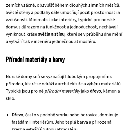
zemích vzácné, obzvlášť během dlouhých zimních měsíců.
Světlé stěny a podlahy dále umocňují pocit prostornosti a
vzdušnosti. Minimalistické interiéry, typické pro norské
domy, s důrazem na funkčnost a jednoduchost, nechávají
vyniknout kráse
světla a stínu
, které se v průběhu dne mění
a vytváří tak v interiéru jedinečnou atmosféru.
Přírodní materiály a barvy
Norské domy snů se vyznačují hlubokým propojením s
přírodou, které se odráží v architektuře a výběru materiálů.
Typické jsou pro ně
přírodní materiály
jako
dřevo
, kámen a
sklo.
Dřevo
, často v podobě smrku nebo borovice, dominuje
fasádám i interiérům. Jeho teplá barva a přirozená
kresba vytváří útulnou atmosféru.