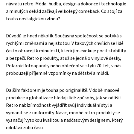
návratu retro. Móda, hudba, design a dokonce i technologie
z minulých dekád zažívají velkolepý comeback. Co stojí za
touto nostalgickou vlnou?
Důvodů je hned několik. Současná společnost se potýká s
rychlými změnami a nejistotou. V takových chvílích se lidé
často obracejí k minulosti, která jim evokuje pocit stability
a bezpečí. Retro produkty, ať už se jedná o vinylové desky,
Polaroid fotoaparáty nebo oblečení ve stylu 70. let, v nás
probouzejí příjemné vzpomínky na dětství a mládí.
Dalším faktorem je touha po originalitě. V době masové
produkce a globalizace hledají lidé způsoby, jak se odlišit.
Retro nabízí možnost vyjádřit svůj individuální styl a
vymanit se z uniformity. Navíc, mnohé retro produkty se
vyznačují vysokou kvalitou a nadčasovým designem, který
odolává zubu času.