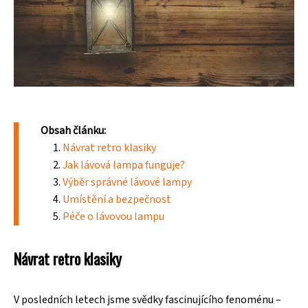
Obsah článku:
Návrat retro klasiky
Jak lávová lampa funguje?
Výběr správné lávové lampy
Umístění a bezpečnost
Péče o lávovou lampu
Návrat retro klasiky
V posledních letech jsme svědky fascinujícího fenoménu –