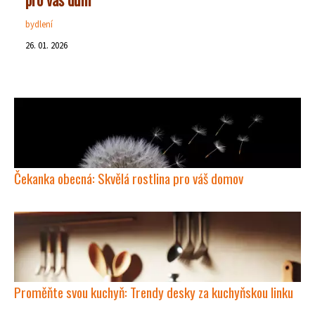
bydlení
26. 01. 2026
Čekanka obecná: Skvělá rostlina pro váš domov
Proměňte svou kuchyň: Trendy desky za kuchyňskou linku