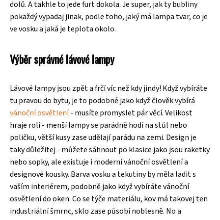
dolů. A takhle to jede furt dokola. Je super, jak ty bubliny
pokaždý vypadaj jinak, podle toho, jaký má lampa tvar, co je
ve vosku a jaká je teplota okolo.
Výběr správné lávové lampy
Lávové lampy jsou zpět a frčí víc než kdy jindy! Když vybíráte
tu pravou do bytu, je to podobné jako když člověk vybírá
vánoční osvětlení
- musíte promyslet pár věcí. Velikost
hraje roli - menší lampy se parádně hodí na stůl nebo
poličku, větší kusy zase udělají parádu na zemi. Design je
taky důležitej - můžete sáhnout po klasice jako jsou raketky
nebo sopky, ale existuje i moderní vánoční osvětlení a
designové kousky. Barva vosku a tekutiny by měla ladit s
vaším interiérem, podobně jako když vybíráte vánoční
osvětlení do oken. Co se týče materiálu, kov má takovej ten
industriální šmrnc, sklo zase působí noblesně. No a