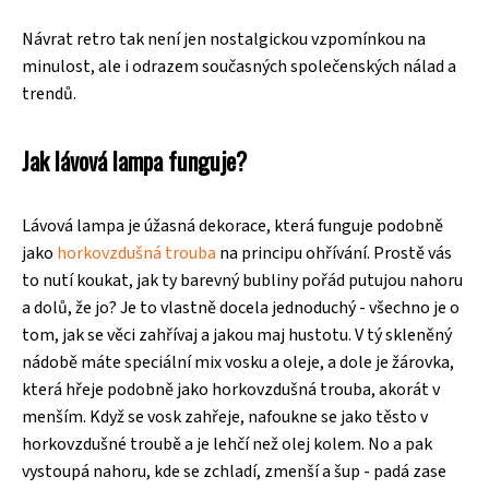
Návrat retro tak není jen nostalgickou vzpomínkou na
minulost, ale i odrazem současných společenských nálad a
trendů.
Jak lávová lampa funguje?
Lávová lampa je úžasná dekorace, která funguje podobně
jako
horkovzdušná trouba
na principu ohřívání. Prostě vás
to nutí koukat, jak ty barevný bubliny pořád putujou nahoru
a dolů, že jo? Je to vlastně docela jednoduchý - všechno je o
tom, jak se věci zahřívaj a jakou maj hustotu. V tý skleněný
nádobě máte speciální mix vosku a oleje, a dole je žárovka,
která hřeje podobně jako horkovzdušná trouba, akorát v
menším. Když se vosk zahřeje, nafoukne se jako těsto v
horkovzdušné troubě a je lehčí než olej kolem. No a pak
vystoupá nahoru, kde se zchladí, zmenší a šup - padá zase