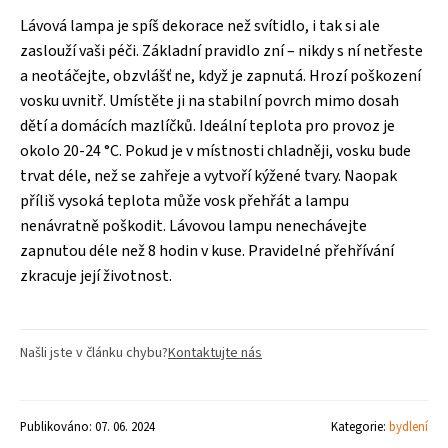
Lávová lampa je spíš dekorace než svítidlo, i tak si ale
zaslouží vaši péči. Základní pravidlo zní – nikdy s ní netřeste
a neotáčejte, obzvlášť ne, když je zapnutá. Hrozí poškození
vosku uvnitř. Umístěte ji na stabilní povrch mimo dosah
dětí a domácích mazlíčků. Ideální teplota pro provoz je
okolo 20-24 °C. Pokud je v místnosti chladněji, vosku bude
trvat déle, než se zahřeje a vytvoří kýžené tvary. Naopak
příliš vysoká teplota může vosk přehřát a lampu
nenávratně poškodit. Lávovou lampu nenechávejte
zapnutou déle než 8 hodin v kuse. Pravidelné přehřívání
zkracuje její životnost.
Našli jste v článku chybu?
Kontaktujte nás
Publikováno: 07. 06. 2024
Kategorie:
bydlení