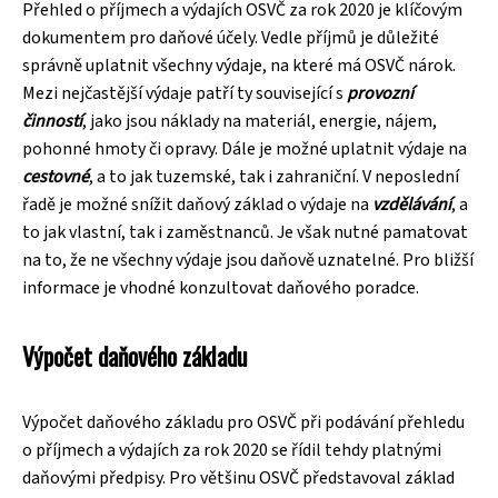
Přehled o příjmech a výdajích OSVČ za rok 2020 je klíčovým
dokumentem pro daňové účely. Vedle příjmů je důležité
správně uplatnit všechny výdaje, na které má OSVČ nárok.
Mezi nejčastější výdaje patří ty související s
provozní
činností
, jako jsou náklady na materiál, energie, nájem,
pohonné hmoty či opravy. Dále je možné uplatnit výdaje na
cestovné
, a to jak tuzemské, tak i zahraniční. V neposlední
řadě je možné snížit daňový základ o výdaje na
vzdělávání
, a
to jak vlastní, tak i zaměstnanců. Je však nutné pamatovat
na to, že ne všechny výdaje jsou daňově uznatelné. Pro bližší
informace je vhodné konzultovat daňového poradce.
Výpočet daňového základu
Výpočet daňového základu pro OSVČ při podávání přehledu
o příjmech a výdajích za rok 2020 se řídil tehdy platnými
daňovými předpisy. Pro většinu OSVČ představoval základ