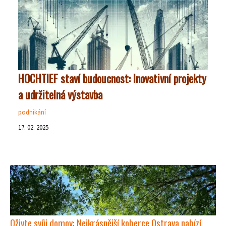
HOCHTIEF staví budoucnost: Inovativní projekty
a udržitelná výstavba
podnikání
17. 02. 2025
Oživte svůj domov: Nejkrásnější koberce Ostrava nabízí