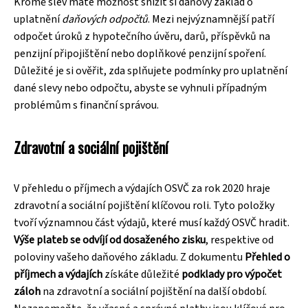
Kromě slev máte možnost snížit si daňový základ o
uplatnění
daňových odpočtů
. Mezi nejvýznamnější patří
odpočet úroků z hypotečního úvěru, darů, příspěvků na
penzijní připojištění nebo doplňkové penzijní spoření.
Důležité je si ověřit, zda splňujete podmínky pro uplatnění
dané slevy nebo odpočtu, abyste se vyhnuli případným
problémům s finanční správou.
Zdravotní a sociální pojištění
V přehledu o příjmech a výdajích OSVČ za rok 2020 hraje
zdravotní a sociální pojištění klíčovou roli. Tyto položky
tvoří významnou část výdajů, které musí každý OSVČ hradit.
Výše plateb se odvíjí od dosaženého zisku
, respektive od
poloviny vašeho daňového základu. Z dokumentu
Přehled o
příjmech a výdajích
získáte důležité
podklady pro výpočet
záloh
na zdravotní a sociální pojištění na další období.