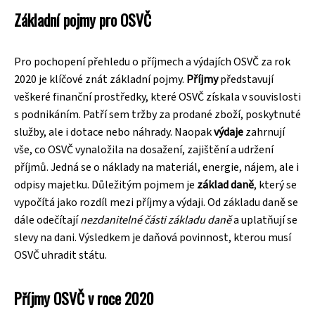
Základní pojmy pro OSVČ
Pro pochopení přehledu o příjmech a výdajích OSVČ za rok
2020 je klíčové znát základní pojmy.
Příjmy
představují
veškeré finanční prostředky, které OSVČ získala v souvislosti
s podnikáním. Patří sem tržby za prodané zboží, poskytnuté
služby, ale i dotace nebo náhrady. Naopak
výdaje
zahrnují
vše, co OSVČ vynaložila na dosažení, zajištění a udržení
příjmů. Jedná se o náklady na materiál, energie, nájem, ale i
odpisy majetku. Důležitým pojmem je
základ daně
, který se
vypočítá jako rozdíl mezi příjmy a výdaji. Od základu daně se
dále odečítají
nezdanitelné části základu daně
a uplatňují se
slevy na dani. Výsledkem je daňová povinnost, kterou musí
OSVČ uhradit státu.
Příjmy OSVČ v roce 2020