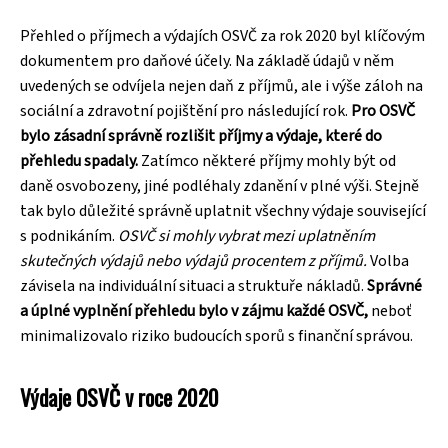
Přehled o příjmech a výdajích OSVČ za rok 2020 byl klíčovým
dokumentem pro daňové účely. Na základě údajů v něm
uvedených se odvíjela nejen daň z příjmů, ale i výše záloh na
sociální a zdravotní pojištění pro následující rok.
Pro OSVČ
bylo zásadní správně rozlišit příjmy a výdaje, které do
přehledu spadaly.
Zatímco některé příjmy mohly být od
daně osvobozeny, jiné podléhaly zdanění v plné výši. Stejně
tak bylo důležité správně uplatnit všechny výdaje související
s podnikáním.
OSVČ si mohly vybrat mezi uplatněním
skutečných výdajů nebo výdajů procentem z příjmů.
Volba
závisela na individuální situaci a struktuře nákladů.
Správné
a úplné vyplnění přehledu bylo v zájmu každé OSVČ,
neboť
minimalizovalo riziko budoucích sporů s finanční správou.
Výdaje OSVČ v roce 2020