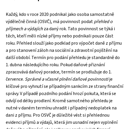
Každý, kdo v roce 2020 podnikal jako osoba samostatně
výdělečně činná (OSVČ), má povinnost podat
přehled o
příjmech a výdajích
za daný rok. Tato povinnost se týká i
těch, kteří měli nízké příjmy nebo podnikali pouze část
roku. Přehled slouží jako podklad pro výpočet daně z příjmu
a pro stanovení záloh na sociální a zdravotní pojištění na
další období. Termín pro podání přehledu je standardně do
1. dubna následujícího roku. Pokud daňové přiznání
zpracovává daňový poradce, termín se prodlužuje do 1.
července.
Správné a včasné plnění daňové povinnosti
je
klíčové pro vyhnutí se případným sankcím ze strany finanční
správy. V případě pozdního podání hrozí pokuta, která se
odvíjí od délky prodlení. Kromě samotného přehledu je
nutné v daném termínu uhradit i případný nedoplatek na
dani z příjmu. Pro OSVČ je důležité vést si přehlednou
evidenci příjmů a výdajů, která jim usnadní nejen vyplnění