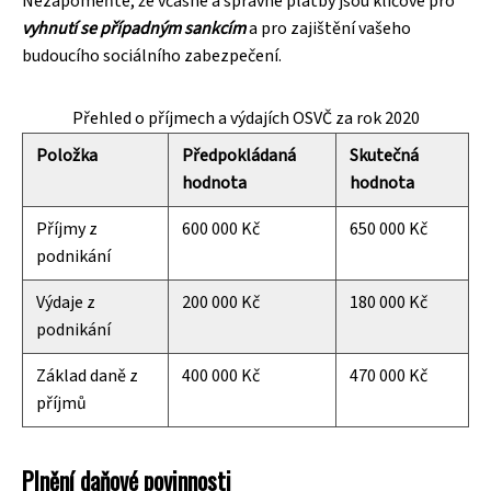
Nezapomeňte, že včasné a správné platby jsou klíčové pro
vyhnutí se případným sankcím
a pro zajištění vašeho
budoucího sociálního zabezpečení.
Přehled o příjmech a výdajích OSVČ za rok 2020
Položka
Předpokládaná
Skutečná
hodnota
hodnota
Příjmy z
600 000 Kč
650 000 Kč
podnikání
Výdaje z
200 000 Kč
180 000 Kč
podnikání
Základ daně z
400 000 Kč
470 000 Kč
příjmů
Plnění daňové povinnosti