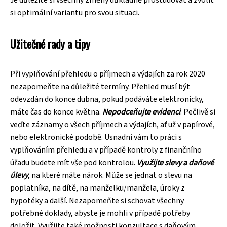
si optimální variantu pro svou situaci.
Užitečné rady a tipy
Při vyplňování přehledu o příjmech a výdajích za rok 2020
nezapomeňte na důležité termíny. Přehled musí být
odevzdán do konce dubna, pokud podáváte elektronicky,
máte čas do konce května.
Nepodceňujte evidenci
. Pečlivě si
veďte záznamy o všech příjmech a výdajích, ať už v papírové,
nebo elektronické podobě. Usnadní vám to práci s
vyplňováním přehledu a v případě kontroly z finančního
úřadu budete mít vše pod kontrolou.
Využijte slevy a daňové
úlevy
, na které máte nárok. Může se jednat o slevu na
poplatníka, na dítě, na manželku/manžela, úroky z
hypotéky a další. Nezapomeňte si schovat všechny
potřebné doklady, abyste je mohli v případě potřeby
doložit. Využijte také možnosti konzultace s daňovým