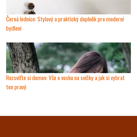
Černá lednice: Stylový a praktický doplněk pro moderní
bydlení
Rozsviťte si domov: Vše o vosku na svíčky a jak si vybrat
ten pravý