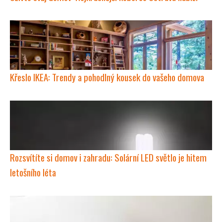
Křeslo IKEA: Trendy a pohodlný kousek do vašeho domova
Rozsvítíte si domov i zahradu: Solární LED světlo je hitem
letošního léta