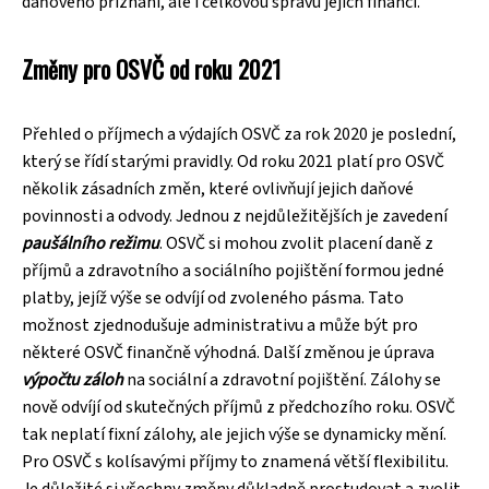
daňového přiznání, ale i celkovou správu jejich financí.
Změny pro OSVČ od roku 2021
Přehled o příjmech a výdajích OSVČ za rok 2020 je poslední,
který se řídí starými pravidly. Od roku 2021 platí pro OSVČ
několik zásadních změn, které ovlivňují jejich daňové
povinnosti a odvody. Jednou z nejdůležitějších je zavedení
paušálního režimu
. OSVČ si mohou zvolit placení daně z
příjmů a zdravotního a sociálního pojištění formou jedné
platby, jejíž výše se odvíjí od zvoleného pásma. Tato
možnost zjednodušuje administrativu a může být pro
některé OSVČ finančně výhodná. Další změnou je úprava
výpočtu záloh
na sociální a zdravotní pojištění. Zálohy se
nově odvíjí od skutečných příjmů z předchozího roku. OSVČ
tak neplatí fixní zálohy, ale jejich výše se dynamicky mění.
Pro OSVČ s kolísavými příjmy to znamená větší flexibilitu.
Je důležité si všechny změny důkladně prostudovat a zvolit