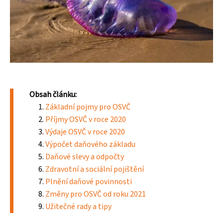
Obsah článku:
Základní pojmy pro OSVČ
Příjmy OSVČ v roce 2020
Výdaje OSVČ v roce 2020
Výpočet daňového základu
Daňové slevy a odpočty
Zdravotní a sociální pojištění
Plnění daňové povinnosti
Změny pro OSVČ od roku 2021
Užitečné rady a tipy