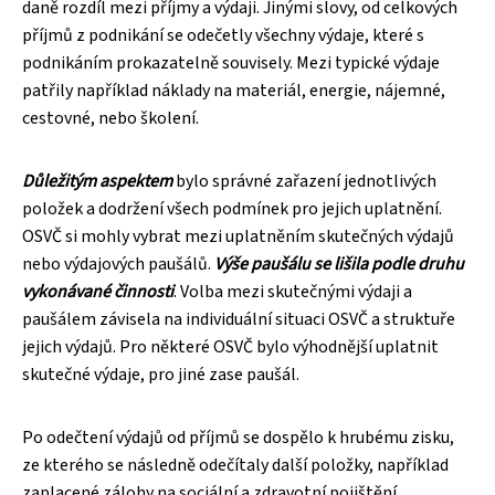
daně rozdíl mezi příjmy a výdaji. Jinými slovy, od celkových
příjmů z podnikání se odečetly všechny výdaje, které s
podnikáním prokazatelně souvisely. Mezi typické výdaje
patřily například náklady na materiál, energie, nájemné,
cestovné, nebo školení.
Důležitým aspektem
bylo správné zařazení jednotlivých
položek a dodržení všech podmínek pro jejich uplatnění.
OSVČ si mohly vybrat mezi uplatněním skutečných výdajů
nebo výdajových paušálů.
Výše paušálu se lišila podle druhu
vykonávané činnosti
. Volba mezi skutečnými výdaji a
paušálem závisela na individuální situaci OSVČ a struktuře
jejich výdajů. Pro některé OSVČ bylo výhodnější uplatnit
skutečné výdaje, pro jiné zase paušál.
Po odečtení výdajů od příjmů se dospělo k hrubému zisku,
ze kterého se následně odečítaly další položky, například
zaplacené zálohy na sociální a zdravotní pojištění.