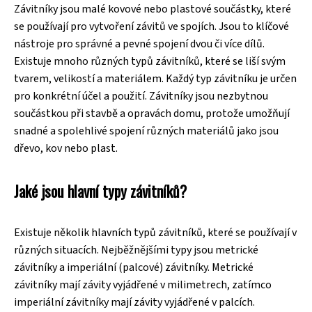
Závitníky jsou malé kovové nebo plastové součástky, které
se používají pro vytvoření závitů ve spojích. Jsou to klíčové
nástroje pro správné a pevné spojení dvou či více dílů.
Existuje mnoho různých typů závitníků, které se liší svým
tvarem, velikostí a materiálem. Každý typ závitníku je určen
pro konkrétní účel a použití. Závitníky jsou nezbytnou
součástkou při stavbě a opravách domu, protože umožňují
snadné a spolehlivé spojení různých materiálů jako jsou
dřevo, kov nebo plast.
Jaké jsou hlavní typy závitníků?
Existuje několik hlavních typů závitníků, které se používají v
různých situacích. Nejběžnějšími typy jsou metrické
závitníky a imperiální (palcové) závitníky. Metrické
závitníky mají závity vyjádřené v milimetrech, zatímco
imperiální závitníky mají závity vyjádřené v palcích.