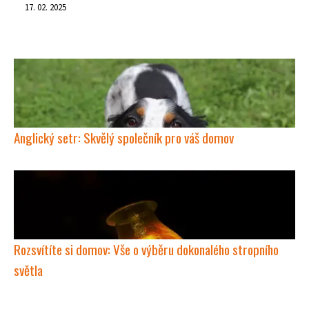
17. 02. 2025
Anglický setr: Skvělý společník pro váš domov
Rozsvítíte si domov: Vše o výběru dokonalého stropního
světla