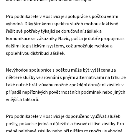
Pro podnikatele v Hostivici je spolupráce s poštou velmi
výhodná. Díky širokému spektru služeb mohou efektivně
řešit své potřeby týkající se doručování zásilek a
komunikace se zákazníky. Navíc, pošta je dobře propojena s
dalšími logistickými systémy, což umožňuje rychlou a
spolehlivou distribuci zásilek.
Nevýhodou spolupráce s poštou může být vyšší cena za
některé služby ve srovnání s jinými alternativami na trhu. Je
také nutné brát v úvahu možné zpoždění doručení zásilek v
případě nepříznivých povětrnostních podmínek nebo jiných
vnějších faktorů.
Pro podnikatele v Hostivici je doporučeno využívat služeb
pošty, pokud se jedná o důležité a časově citlivé zásilky. Pro
méně naléhavé zásilky nebo při nižším rozpočtu je vhodné