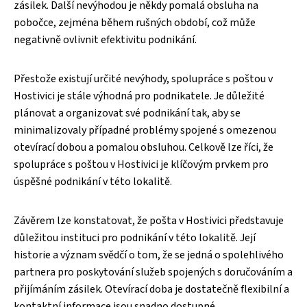
zásilek. Další nevýhodou je někdy pomalá obsluha na
pobočce, zejména během rušných období, což může
negativně ovlivnit efektivitu podnikání.
Přestože existují určité nevýhody, spolupráce s poštou v
Hostivici je stále výhodná pro podnikatele. Je důležité
plánovat a organizovat své podnikání tak, aby se
minimalizovaly případné problémy spojené s omezenou
otevírací dobou a pomalou obsluhou. Celkově lze říci, že
spolupráce s poštou v Hostivici je klíčovým prvkem pro
úspěšné podnikání v této lokalitě.
Závěrem lze konstatovat, že pošta v Hostivici představuje
důležitou instituci pro podnikání v této lokalitě. Její
historie a význam svědčí o tom, že se jedná o spolehlivého
partnera pro poskytování služeb spojených s doručováním a
přijímáním zásilek. Otevírací doba je dostatečně flexibilní a
kontaktní informace jsou snadno dostupné.