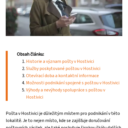
Obsah článku:
Historie a význam pošty v Hostivici
Služby poskytované poštou v Hostivici
Otevírací doba a kontaktní informace
Možnosti podnikání spojené s poštou v Hostivici
Výhody a nevýhody spolupráce s poštou v
Hostivici
Pošta v Hostivici je důležitým místem pro podnikání v této
lokalitě. Je to nejen místo, kde se zajišťuje doručování
poštovních zásilek, ale také poskytuje širokou škálu dalších