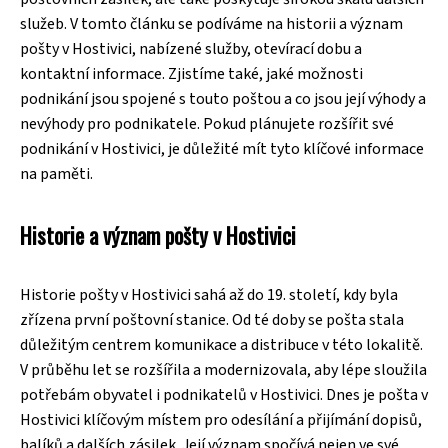
služeb. V tomto článku se podíváme na historii a význam
pošty v Hostivici, nabízené služby, otevírací dobu a
kontaktní informace. Zjistíme také, jaké možnosti
podnikání jsou spojené s touto poštou a co jsou její výhody a
nevýhody pro podnikatele. Pokud plánujete rozšířit své
podnikání v Hostivici, je důležité mít tyto klíčové informace
na paměti.
Historie a význam pošty v Hostivici
Historie pošty v Hostivici sahá až do 19. století, kdy byla
zřízena první poštovní stanice. Od té doby se pošta stala
důležitým centrem komunikace a distribuce v této lokalitě.
V průběhu let se rozšířila a modernizovala, aby lépe sloužila
potřebám obyvatel i podnikatelů v Hostivici. Dnes je pošta v
Hostivici klíčovým místem pro odesílání a přijímání dopisů,
balíků a dalších zásilek. Její význam spočívá nejen ve své