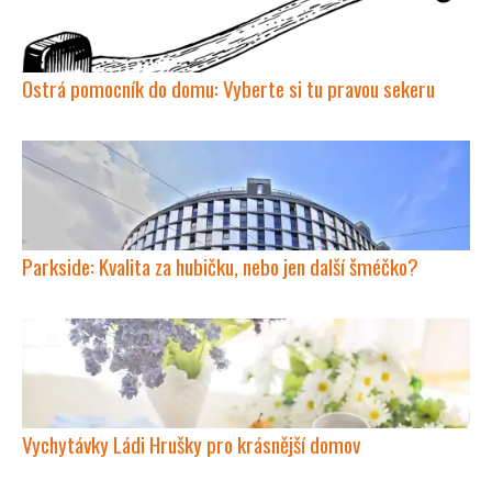
Ostrá pomocník do domu: Vyberte si tu pravou sekeru
Parkside: Kvalita za hubičku, nebo jen další šméčko?
Vychytávky Ládi Hrušky pro krásnější domov