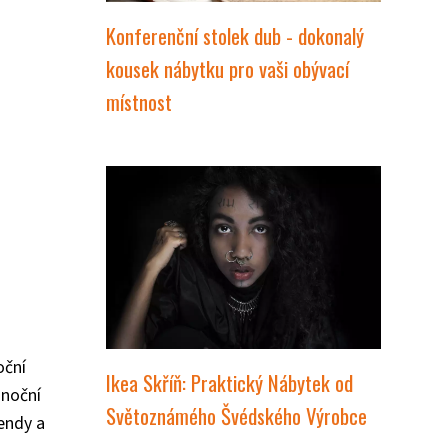
Konferenční stolek dub - dokonalý
kousek nábytku pro vaši obývací
místnost
oční
Ikea Skříň: Praktický Nábytek od
ánoční
Světoznámého Švédského Výrobce
rendy a