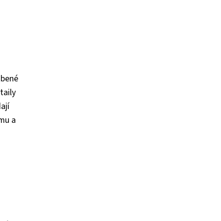
obené
taily
ají
omu a