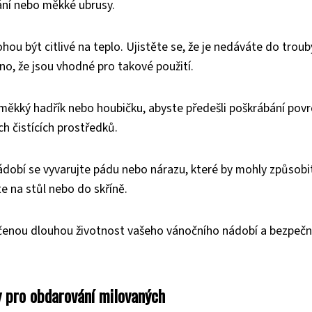
ání nebo měkké ubrusy.
u být citlivé na teplo. Ujistěte se, že je nedáváte do troub
o, že jsou vhodné pro takové použití.
te měkký hadřík nebo houbičku, abyste předešli poškrábání povr
h čistících prostředků.
ádobí se vyvarujte pádu nebo nárazu, které by mohly způsobi
e na stůl nebo do skříně.
učenou dlouhou životnost vašeho vánočního nádobí a bezpeč
y pro obdarování milovaných