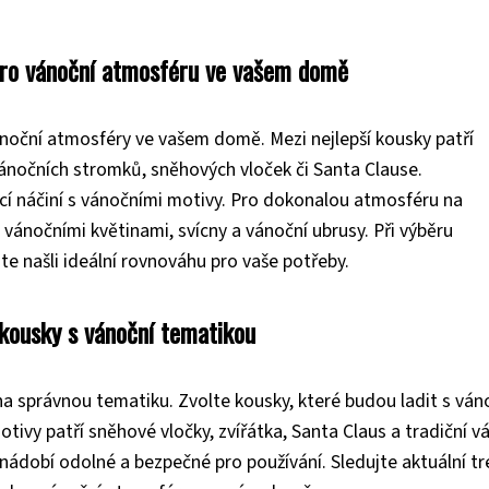
 pro vánoční atmosféru ve vašem domě
noční atmosféry ve vašem domě. Mezi nejlepší kousky patří
vánočních stromků, sněhových vloček či Santa Clause.
cí náčiní s vánočními motivy. Pro dokonalou atmosféru na
ánočními květinami, svícny a vánoční ubrusy. Při výběru
e našli ideální rovnováhu pro vaše potřeby.
 kousky s vánoční tematikou
na správnou tematiku. Zvolte kousky, které budou ladit s ván
ivy patří sněhové vločky, zvířátka, Santa Claus a tradiční v
 nádobí odolné a bezpečné pro používání. Sledujte aktuální t