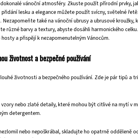
 dokonalé vánoční atmosféry. Zkuste použít přírodní prvky, j
o přidání lesku a elegance můžete použít svícny, světelné řetě
h. Nezapomeňte také na vánoční ubrusy a ubrusové kroužky, 
te různé barvy a textury, abyste dosáhli harmonického celku
e hosty a přispějí k nezapomenutelným Vánocům.
hou životnost a bezpečné používání
dlouhé životnosti a bezpečného používání. Zde je pár tipů a tr
vzory nebo zlaté detaily, které mohou být citlivé na mytí v m
mným detergentem.
 nezlomil nebo nepoškrábal, skladujte ho opatrně odděleně o