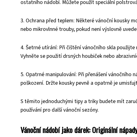
ostatního nádobí. Můžete použít speciální polstrov
3. Ochrana před teplem: Některé vánoční kousky moho
nebo mikrovlnné trouby, pokud není výslovně uveden
4. Šetrné utírání: Při čištění vánočního skla použij
Vyhněte se použití drsných houbiček nebo abrazivníc
5. Opatrné manipulování: Při přenášení vánočního n
poškození. Držte kousky pevně a opatrně je umisťujt
S těmito jednoduchými tipy a triky budete mít zar
používání pro další vánoční sezóny.
Vánoční nádobí jako dárek: Originální nápad