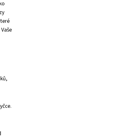
ako
zy
které
. Vaše
iků,
yčce.
d