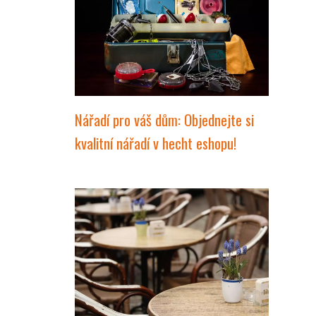
Nářadí pro váš dům: Objednejte si
kvalitní nářadí v hecht eshopu!