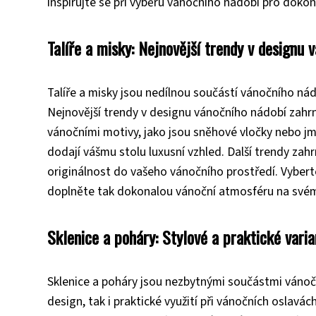
inspirujte se při výběru vánočního nádobí pro dok
Talíře a misky: Nejnovější trendy v designu 
Talíře a misky jsou nedílnou součástí vánočního ná
Nejnovější trendy v designu vánočního nádobí zahrn
vánočními motivy, jako jsou sněhové vločky nebo jmel
dodají vášmu stolu luxusní vzhled. Další trendy zahr
originálnost do vašeho vánočního prostředí. Vyberte
doplněte tak dokonalou vánoční atmosféru na svém
Sklenice a poháry: Stylové a praktické varia
Sklenice a poháry jsou nezbytnými součástmi vánoční
design, tak i praktické využití při vánočních oslavá