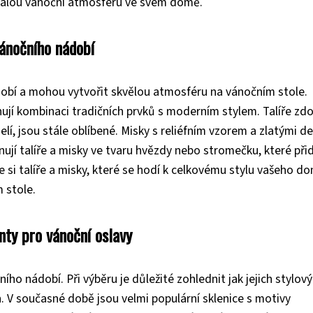
onalou vánoční atmosféru ve svém domě.
vánočního nádobí
dobí a mohou vytvořit skvělou atmosféru na vánočním stole.
ují kombinaci tradičních prvků s moderním stylem. Talíře zd
í, jsou stále oblíbené. Misky s reliéfním vzorem a zlatými de
nují talíře a misky ve tvaru hvězdy nebo stromečku, které přid
 si talíře a misky, které se hodí k celkovému stylu vašeho d
 stole.
nty pro vánoční oslavy
ho nádobí. Při výběru je důležité zohlednit jak jejich stylový
ch. V současné době jsou velmi populární sklenice s motivy