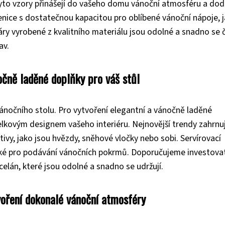
to vzory přinášejí do vašeho domu vánoční atmosféru a dod
enice s dostatečnou kapacitou pro oblíbené vánoční nápoje, j
y vyrobené z kvalitního materiálu jsou odolné a snadno se či
av.
nočně laděné doplňky pro váš stůl
 vánočního stolu. Pro vytvoření elegantní a vánočně laděné
elkovým designem vašeho interiéru. Nejnovější trendy zahrnuj
ivy, jako jsou hvězdy, sněhové vločky nebo sobi. Servírovací
cké pro podávání vánočních pokrmů. Doporučujeme investova
celán, které jsou odolné a snadno se udržují.
voření dokonalé vánoční atmosféry