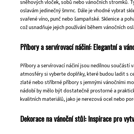
sněhových vloček, sobů nebo vánočních stromků. Ty
oslavám jedinečný šmrnc. Dále je vhodné vybrat skl
svařené víno, punč nebo šampaňské. Sklenice a pohár
což usnadňuje jejich používání během vánočních osl
Příbory a servírovací náčiní: Elegantní a vá
Příbory a servírovací náčiní jsou nedílnou součástí
atmosféry si vyberte doplňky, které budou ladit s c
zlaté nebo stříbrné příbory s jemnými vánočními mot
nádobí by mělo být dostatečně prostorné a prakti
kvalitních materiálů, jako je nerezová ocel nebo por
Dekorace na vánoční stůl: Inspirace pro vyt