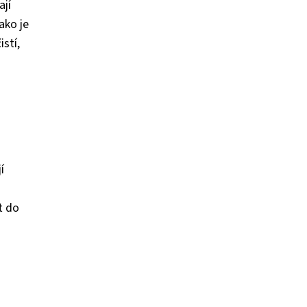
ají
ako je
stí,
í
t do