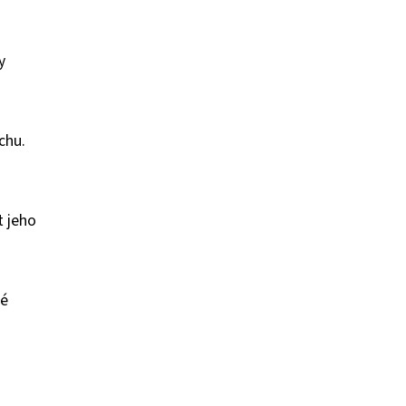
y
chu.
t jeho
né