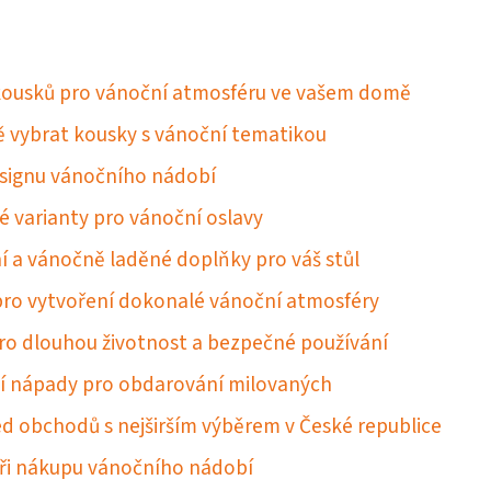
 kousků pro vánoční atmosféru ve vašem domě
ě vybrat kousky s vánoční tematikou
designu vánočního nádobí
ké varianty pro vánoční oslavy
tní a vánočně laděné doplňky pro váš stůl
 pro vytvoření dokonalé vánoční atmosféry
 pro dlouhou životnost a bezpečné používání
ní nápady pro obdarování milovaných
d obchodů s nejširším výběrem v České republice
 při nákupu vánočního nádobí