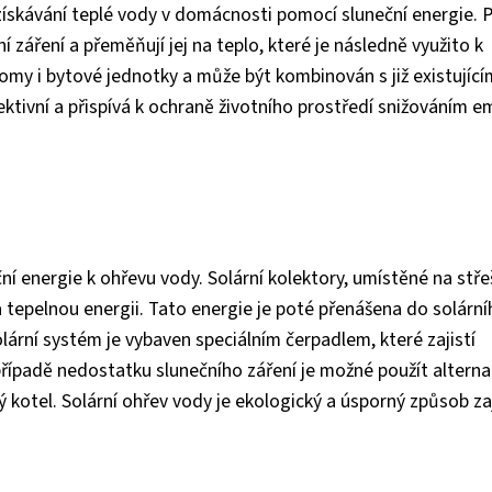
získávání teplé vody v domácnosti pomocí sluneční energie. P
í záření a přeměňují jej na teplo, které je následně využito k
my i bytové jednotky a může být kombinován s již existující
tivní a přispívá k ochraně životního prostředí snižováním em
ční energie k ohřevu vody. Solární kolektory, umístěné na stře
 tepelnou energii. Tato energie je poté přenášena do solárn
lární systém je vybaven speciálním čerpadlem, které zajistí
případě nedostatku slunečního záření je možné použít alterna
ý kotel. Solární ohřev vody je ekologický a úsporný způsob za