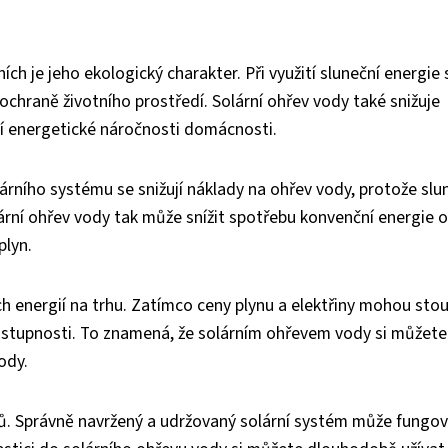
h je jeho ekologický charakter. Při využití sluneční energie 
 ochraně životního prostředí. Solární ohřev vody také snižuje
ání energetické náročnosti domácnosti.
lárního systému se snižují náklady na ohřev vody, protože slu
ární ohřev vody tak může snížit spotřebu konvenční energie 
plyn.
ch energií na trhu. Zatímco ceny plynu a elektřiny mohou sto
ostupnosti. To znamená, že solárním ohřevem vody si můžete
ody.
mů. Správně navržený a udržovaný solární systém může fungov