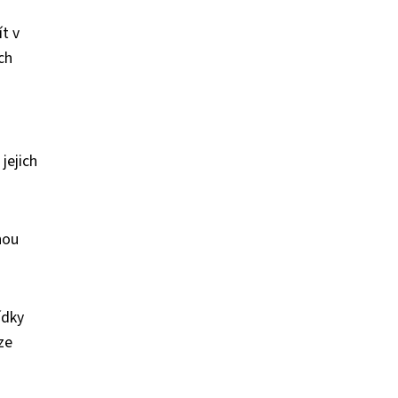
ít v
ch
jejich
nou
ídky
ze