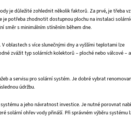
y je důležité zohlednit několik faktorů. Za prvé, je třeba vz
ále je potřeba zhodnotit dostupnou plochu na instalaci solární
jižní směr s minimálním stíněním během dne.
. V oblastech s více slunečnými dny a vyššími teplotami lze
dné zvážit typ solárních kolektorů – ploché nebo válcové – a 
lužeb a servisu pro solární systém. Je dobré vybrat renomova
 následnou údržbu.
systému a jeho návratnost investice. Je nutné porovnat nab
ré solární ohřev vody přináší. Při správném výběru systému l