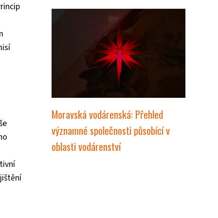
rincip
m
isí
Moravská vodárenská: Přehled
še
významné společnosti působící v
ího
oblasti vodárenství
tivní
jištění