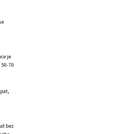
se
nce je
o 50-70
upat,
at bez