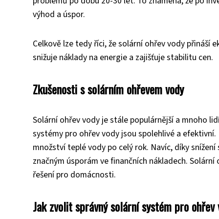
problémů po dobu 20-30 let. To znamená, že po inv
výhod a úspor.
Celkově lze tedy říci, že solární ohřev vody přináší 
snižuje náklady na energie a zajišťuje stabilitu cen.
Zkušenosti s solárním ohřevem vody
Solární ohřev vody je stále populárnější a mnoho lidí
systémy pro ohřev vody jsou spolehlivé a efektivní.
množství teplé vody po celý rok. Navíc, díky snížen
značným úsporám ve finančních nákladech. Solární 
řešení pro domácnosti.
Jak zvolit správný solární systém pro ohřev