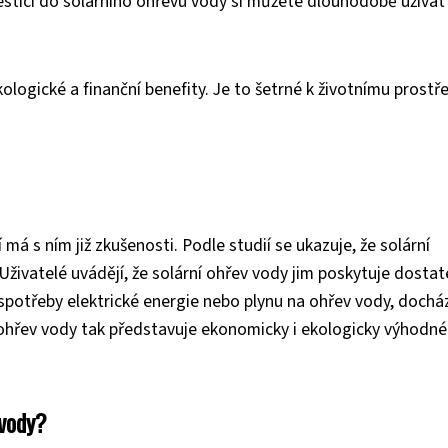
estici do solárního ohřevu vody si můžete dlouhodobě užívat
ekologické a finanční benefity. Je to šetrné k životnímu prostře
 má s ním již zkušenosti. Podle studií se ukazuje, že solární
 Uživatelé uvádějí, že solární ohřev vody jim poskytuje dosta
í spotřeby elektrické energie nebo plynu na ohřev vody, docház
ohřev vody tak představuje ekonomicky i ekologicky výhodné
 vody?