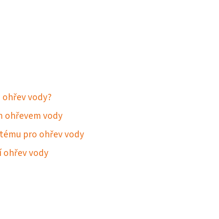
o ohřev vody?
ím ohřevem vody
stému pro ohřev vody
í ohřev vody