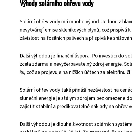
Výhody solárního ohřevu vody
Solární ohřev vody má mnoho výhod. Jednou z hlavníc
nevytvářejí emise skleníkových plynů, což přispívá k
závislost na fosilních palivech a přispívá ke snižov
Další výhodou je finanční úspora. Po investici do so
zcela zdarma a nevyčerpavatelný zdroj energie. Sol
%, což se projevuje na nižších účtech za elektřinu či 
Solární ohřev vody také přináší nezávislost na cená
sluneční energie je stálým zdrojem bez omezené d
zajistit stabilní a predikovatelné náklady na ohřev v
Další výhodou je dlouhá životnost solárních systé