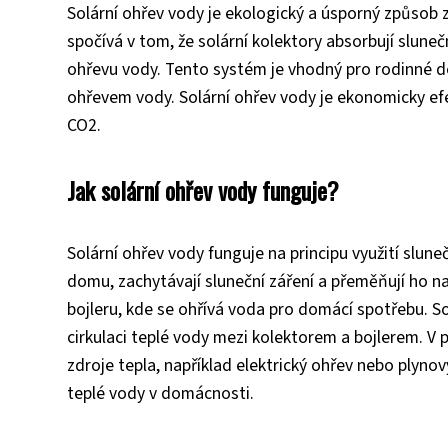
Solární ohřev vody je ekologický a úsporný způsob 
spočívá v tom, že solární kolektory absorbují slunečn
ohřevu vody. Tento systém je vhodný pro rodinné do
ohřevem vody. Solární ohřev vody je ekonomicky efek
CO2.
Jak solární ohřev vody funguje?
Solární ohřev vody funguje na principu využití slune
domu, zachytávají sluneční záření a přeměňují ho na
bojleru, kde se ohřívá voda pro domácí spotřebu. So
cirkulaci teplé vody mezi kolektorem a bojlerem. V 
zdroje tepla, například elektrický ohřev nebo plynov
teplé vody v domácnosti.