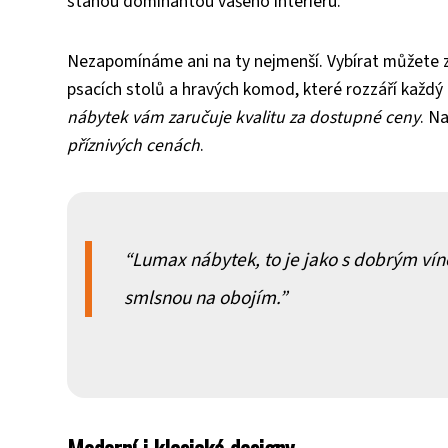
stanou dominantou vašeho interiéru.
Nezapomínáme ani na ty nejmenší. Vybírat můžete z
psacích stolů a hravých komod, které rozzáří každý
nábytek vám zaručuje kvalitu za dostupné ceny
. N
příznivých cenách
.
Lumax nábytek, to je jako s dobrým vínem
smlsnou na obojím.