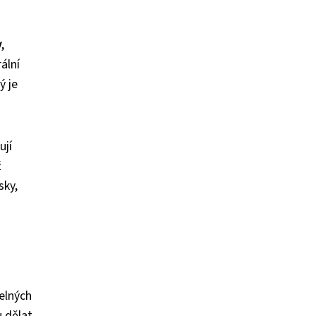
y
,
ální
ý je
ují
ž
sky,
telných
u dělat