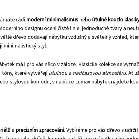
už máte rádi
moderní minimalismus
nebo
útulné kouzlo klasik
 moderního designu ocení čisté linie, jednoduché tvary a neutr
světlé dřevo dodávají nábytku vzdušný a světelný vzhled, kter
í minimalistický styl.
ábytek má i pro vás něco v záloze. Klasické kolekce se vyznač
tóny, které vytvářejí
útulnou a nadčasovou atmosféru
. Ať u
 nebo stylovou komodu, v nabídce Lumax nábytek najdete kou
riálů
a
precizním zpracování
. Vybíráme pro vás dřevo z udrži
. Naše postele, skříně, komody a další kusy nábytku vám budo