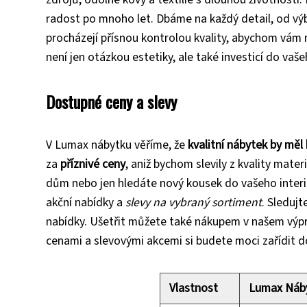
radost po mnoho let. Dbáme na každý detail, od výb
procházejí přísnou kontrolou kvality, abychom vám 
není jen otázkou estetiky, ale také investicí do va
Dostupné ceny a slevy
V Lumax nábytku věříme, že
kvalitní nábytek by mě
za
příznivé ceny
, aniž bychom slevily z kvality mater
dům nebo jen hledáte nový kousek do vašeho interié
akční nabídky a
slevy na vybraný sortiment
. Sleduj
nabídky. Ušetřit můžete také nákupem v našem výpro
cenami a slevovými akcemi si budete moci zařídit d
Vlastnost
Lumax Náb