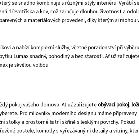
rý se snadno kombinuje s různými styly interiéru. Vyrábí se
vaná dřevotříska a kov, což zaručuje dlouhou životnost a odol
u barevných a materiálových provedení, díky kterým si mohou 
íkovi a nabízí komplexní služby, včetně poradenství při výběr
ytku Lumax snadný, pohodlný a bez starostí. Ať už zařizujet
umax je skvělou volbou.
aždý pokoj vašeho domova. Ať už zařizujete
obývací pokoj
,
lož
 vyberete. Pro milovníky moderního designu máme připraveny
ní stolky a prostorné šatní skříně s lesklými povrchy. Pokud
 dřevěné postele, komody s vyřezávanými detaily a vitríny, kte