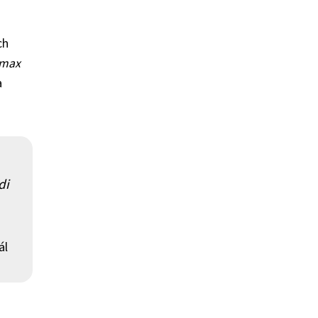
ch
max
a
di
ál