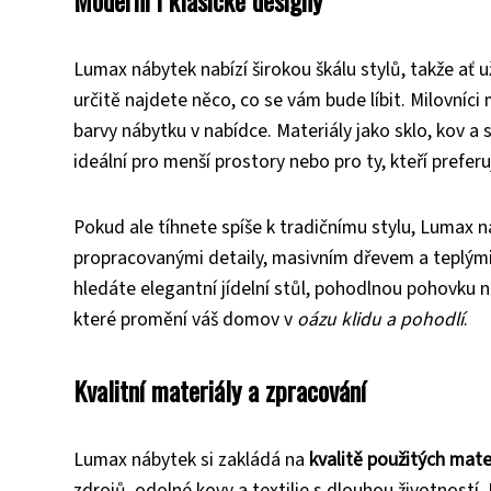
Moderní i klasické designy
Lumax nábytek nabízí širokou škálu stylů, takže ať 
určitě najdete něco, co se vám bude líbit. Milovníci
barvy nábytku v nabídce. Materiály jako sklo, kov a 
ideální pro menší prostory nebo pro ty, kteří preferuj
Pokud ale tíhnete spíše k tradičnímu stylu, Lumax n
propracovanými detaily, masivním dřevem a teplými 
hledáte elegantní jídelní stůl, pohodlnou pohovku
které promění váš domov v
oázu klidu a pohodlí
.
Kvalitní materiály a zpracování
Lumax nábytek si zakládá na
kvalitě použitých mate
zdrojů, odolné kovy a textilie s dlouhou životností