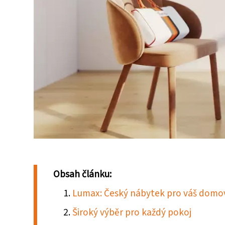
Obsah článku:
Lumax: Český nábytek pro váš domo
Široký výběr pro každý pokoj