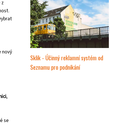
 z
nost.
vybrat
u
e nový
Sklik - Účinný reklamní systém od
Seznamu pro podnikání
nici
,
ré se