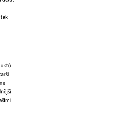
ytek
duktů
tarší
eme
nější
ašimi