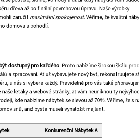
ěru dřeva až po finální povrchovou úpravu. Naše výrobky
mohli zaručit
maximální spokojenost
. Věříme, že kvalitní náb
šeho domova a pohodlí.
l být dostupný pro každého
. Proto nabízíme širokou škálu pro
iálů a zpracování. Ať už vybavujete nový byt, rekonstruujete s
ru, u nás si vybere každý. Pravidelně pro vás také připravuj
te naše letáky a webové stránky, ať vám neuniknou ty nejvýhod
deji, kde nabízíme nábytek se slevou až 70%. Věříme, že s n
omov snů, aniž byste museli vynaložit majlant.
ytek
Konkurenční Nábytek A