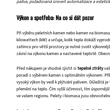
paliva, požadovaná úroveň automatizace a estetick
Výkon a spotřeba: Na co si dát pozor
Při výběru peletních kamen nebo kamen na biomasu j
kilowattech (kW) a určuje, kolik tepla dokáží vypr
zatímco pro větší prostory je nutné zvolit výkonněj
závisí na výkonu kamen a nastavené teplotě. Obecně 
Před nákupem je vhodné zjistit si
tepelné ztráty
vaš
poradí s výběrem kamen s optimálním výkonem. Příliš
vysoký výkon by vedl k plýtvání palivem. Důležitá je 
přemění na teplo. Čím vyšší účinnost, tím úsporněj
ve vašem regionu. Pelety i biomasa jsou obnovitelné 