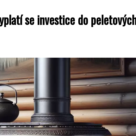
yplatí se investice do peletovýc