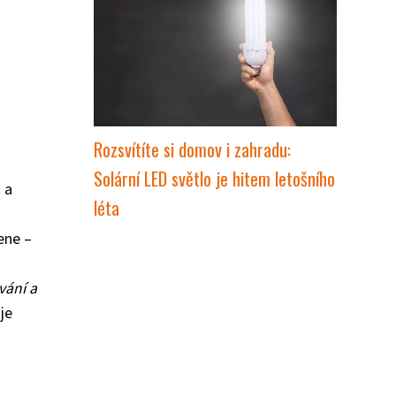
Rozsvítíte si domov i zahradu:
Solární LED světlo je hitem letošního
 a
léta
ene –
a
vání a
uje