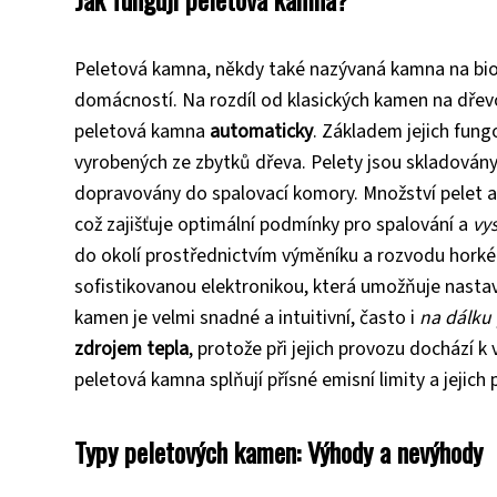
Peletová kamna, někdy také nazývaná kamna na bio
domácností. Na rozdíl od klasických kamen na dřevo,
peletová kamna
automaticky
. Základem jejich fung
vyrobených ze zbytků dřeva. Pelety jsou skladován
dopravovány do spalovací komory. Množství pelet a
což zajišťuje optimální podmínky pro spalování a
vy
do okolí prostřednictvím výměníku a rozvodu hork
sofistikovanou elektronikou, která umožňuje nasta
kamen je velmi snadné a intuitivní, často i
na dálku
zdrojem tepla
, protože při jejich provozu dochází 
peletová kamna splňují přísné emisní limity a jejich 
Typy peletových kamen: Výhody a nevýhody