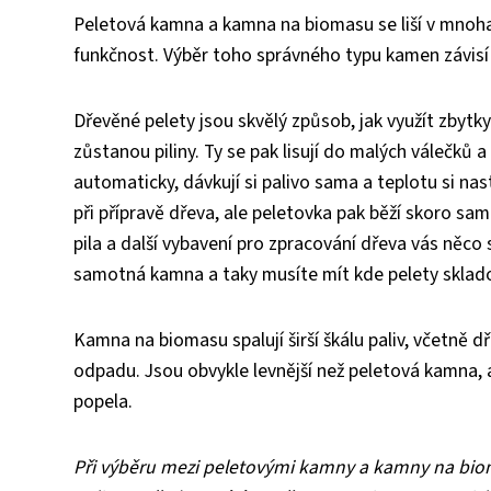
Peletová kamna a kamna na biomasu se liší v mnoha o
funkčnost. Výběr toho správného typu kamen závisí 
Dřevěné pelety jsou skvělý způsob, jak využít zbytk
zůstanou piliny. Ty se pak lisují do malých válečků 
automaticky, dávkují si palivo sama a teplotu si na
při přípravě dřeva, ale peletovka pak běží skoro sa
pila a další vybavení pro zpracování dřeva vás něco 
samotná kamna a taky musíte mít kde pelety sklad
Kamna na biomasu spalují širší škálu paliv, včetně 
odpadu. Jsou obvykle levnější než peletová kamna, ale
popela.
Při výběru mezi peletovými kamny a kamny na biomas