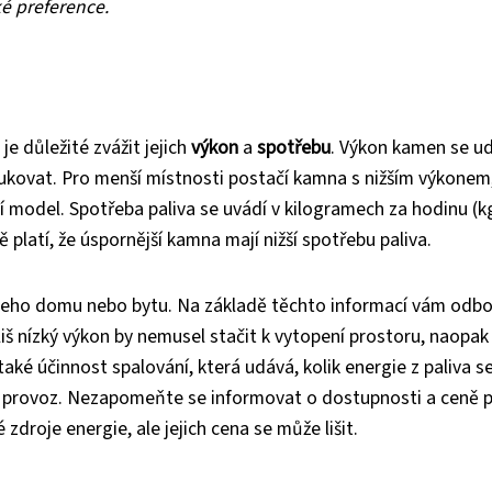
é preference.
e důležité zvážit jejich
výkon
a
spotřebu
. Výkon kamen se u
odukovat. Pro menší místnosti postačí kamna s nižším výkonem
ší model. Spotřeba paliva se uvádí v kilogramech za hodinu (k
platí, že úspornější kamna mají nižší spotřebu paliva.
eho domu nebo bytu. Na základě těchto informací vám odbo
 nízký výkon by nemusel stačit k vytopení prostoru, naopak p
také účinnost spalování, která udává, kolik energie z paliva s
ší provoz. Nezapomeňte se informovat o dostupnosti a ceně p
zdroje energie, ale jejich cena se může lišit.