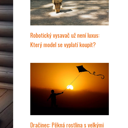
Robotický vysavač už není luxus:
Který model se vyplatí koupit?
Dračinec: Pěkná rostlina s velkými