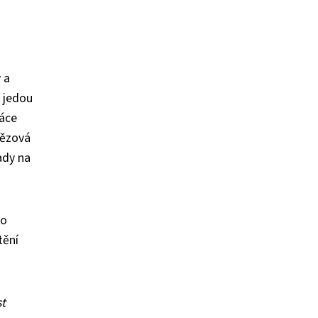
 a
a jedou
ráce
tězová
ady na
ho
tění
st