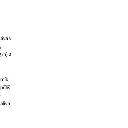
dává v
,
g/h) a
rník
říliš
e
aliva