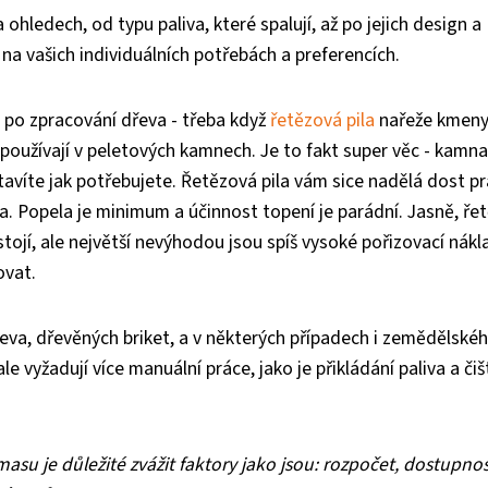
hledech, od typu paliva, které spalují, až po jejich design a
na vašich individuálních potřebách a preferencích.
y po zpracování dřeva - třeba když
řetězová pila
nařeže kmeny
a používají v peletových kamnech. Je to fakt super věc - kamn
stavíte jak potřebujete. Řetězová pila vám sice nadělá dost p
ma. Popela je minimum a účinnost topení je parádní. Jasně, ře
stojí, ale největší nevýhodou jsou spíš vysoké pořizovací nákl
ovat.
dřeva, dřevěných briket, a v některých případech i zemědělské
 vyžadují více manuální práce, jako je přikládání paliva a čiš
u je důležité zvážit faktory jako jsou: rozpočet, dostupno