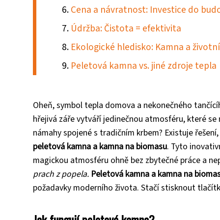
Cena a návratnost: Investice do bud
Údržba: Čistota = efektivita
Ekologické hledisko: Kamna a životní
Peletová kamna vs. jiné zdroje tepla
Oheň, symbol tepla domova a nekonečného tančícího
hřejivá záře vytváří jedinečnou atmosféru, které se
námahy spojené s tradičním krbem? Existuje řešení
peletová kamna a kamna na biomasu
. Tyto inovati
magickou atmosféru ohně bez zbytečné práce a ne
prach z popela.
Peletová kamna a kamna na biomasu 
požadavky moderního života. Stačí stisknout tlačítk
Jak fungují peletová kamna?