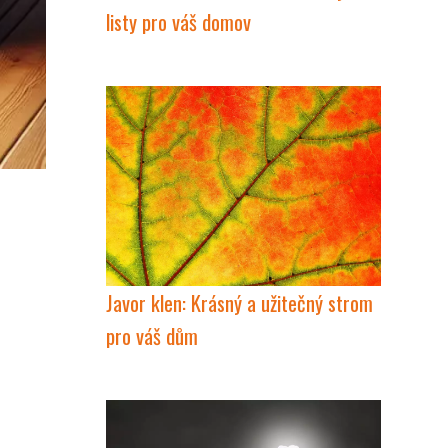
listy pro váš domov
Javor klen: Krásný a užitečný strom
pro váš dům