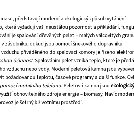
masu, představují moderní a ekologický způsob vytápění
 která vyžadují vaši neustálou pozornost a přikládání, fungu
ování je spalování dřevěných pelet – malých válcovitých granu
y v zásobníku, odkud jsou pomocí šnekového dopravníku
 vzduchu přiváděného do spalovací komory je řízeno elektron
sokou účinnost
. Spalováním pelet vzniká teplo, které je před
ého vzduchu nebo vody. Moderní peletová kamna jsou vybave
vit požadovanou teplotu, časové programy a další funkce. Ov
 pomocí mobilního telefonu
. Peletová kamna jsou
ekologick
k využití obnovitelného zdroje energie – biomasy. Navíc moder
provoz je šetrný k životnímu prostředí.