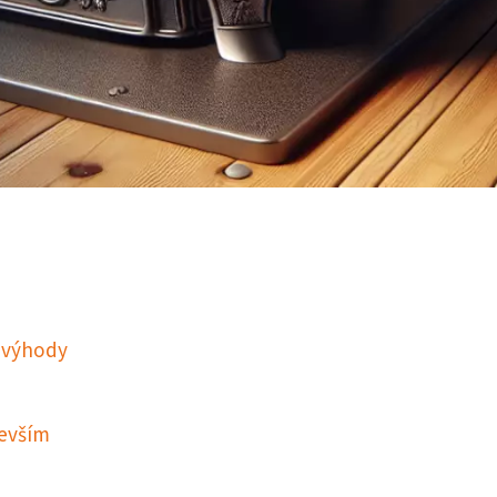
evýhody
devším