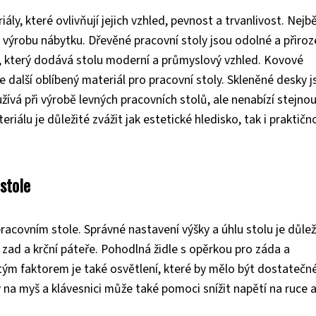
ály, které ovlivňují jejich vzhled, pevnost a trvanlivost. Nejbě
o výrobu nábytku. Dřevěné pracovní stoly jsou odolné a přiro
, který dodává stolu moderní a průmyslový vzhled. Kovové
je další oblíbený materiál pro pracovní stoly. Skleněné desky 
žívá při výrobě levných pracovních stolů, ale nenabízí stejno
eriálu je důležité zvážit jak estetické hledisko, tak i praktičn
stole
 pracovním stole. Správné nastavení výšky a úhlu stolu je důlež
i zad a krční páteře. Pohodlná židle s opěrkou pro záda a
ým faktorem je také osvětlení, které by mělo být dostatečné
 na myš a klávesnici může také pomoci snížit napětí na ruce 