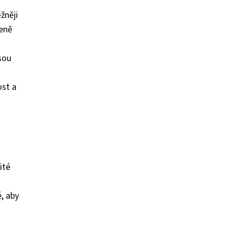
žněji
zeně
jsou
u
ost a
ité
, aby
a