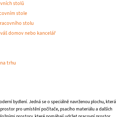
vních stolů
acovním stole
pracovního stolu
o váš domov nebo kancelář
 na trhu
erní bydlení. Jedná se o speciálně navrženou plochu, která 
 prostor pro umístění počítače, psacího materiálu a dalších
ložnými prostory, které pomáhají udržet pracovní prostor