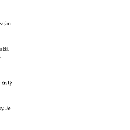
vašim
ažší.
e
 čistý
y. Je