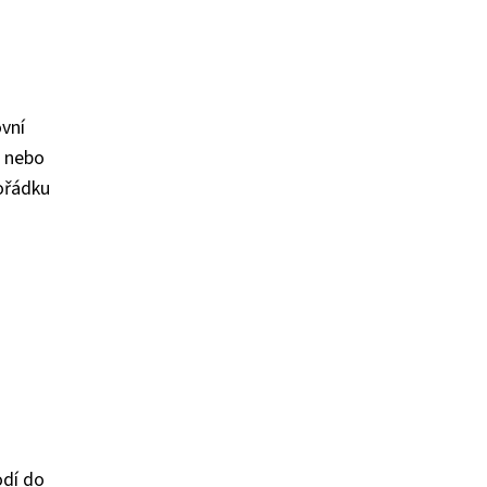
ovní
b nebo
ořádku
odí do