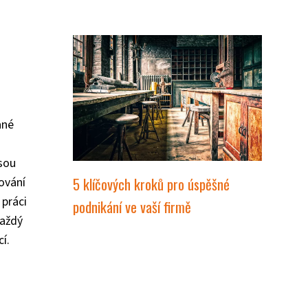
ané
jsou
5 klíčových kroků pro úspěšné
ování
 práci
podnikání ve vaší firmě
Každý
í.