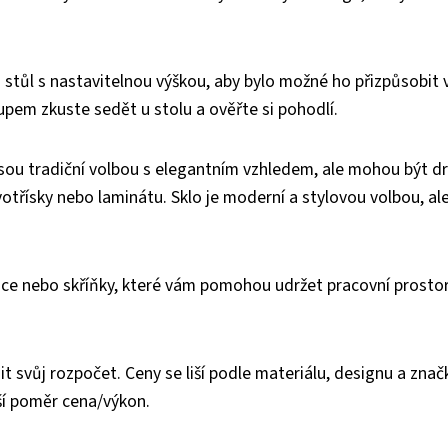
 stůl s nastavitelnou výškou, aby bylo možné ho přizpůsobit 
pem zkuste sedět u stolu a ověřte si pohodlí.
jsou tradiční volbou s elegantním vzhledem, ale mohou být dr
votřísky nebo laminátu. Sklo je moderní a stylovou volbou, al
ice nebo skříňky, které vám pomohou udržet pracovní prostor
it svůj rozpočet. Ceny se liší podle materiálu, designu a značk
ší poměr cena/výkon.