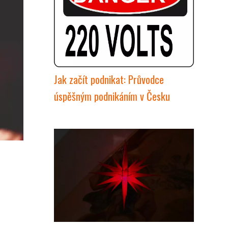
Jak začít podnikat: Průvodce
úspěšným podnikáním v Česku