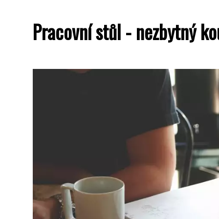
Pracovní stůl - nezbytný k