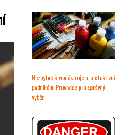
ní
Nezbytné kovonástroje pro efektivní
podnikání: Průvodce pro správný
výběr