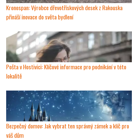
Kronospan: Výrobce dřevotřískových desek z Rakouska
přináší inovace do světa bydlení
Pošta v Hostivici: Klíčové informace pro podnikání v této
lokalitě
Bezpečný domov: Jak vybrat ten správný zámek a klíč pro
váš dům