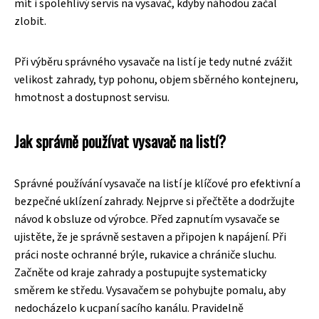
mít i spolehlivý servis na vysavač, kdyby náhodou začal
zlobit.
Při výběru správného vysavače na listí je tedy nutné zvážit
velikost zahrady, typ pohonu, objem sběrného kontejneru,
hmotnost a dostupnost servisu.
Jak správně používat vysavač na listí?
Správné používání vysavače na listí je klíčové pro efektivní a
bezpečné uklízení zahrady. Nejprve si přečtěte a dodržujte
návod k obsluze od výrobce. Před zapnutím vysavače se
ujistěte, že je správně sestaven a připojen k napájení. Při
práci noste ochranné brýle, rukavice a chrániče sluchu.
Začněte od kraje zahrady a postupujte systematicky
směrem ke středu. Vysavačem se pohybujte pomalu, aby
nedocházelo k ucpaní sacího kanálu. Pravidelně