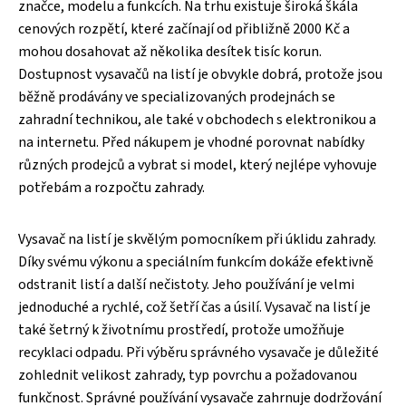
značce, modelu a funkcích. Na trhu existuje široká škála
cenových rozpětí, které začínají od přibližně 2000 Kč a
mohou dosahovat až několika desítek tisíc korun.
Dostupnost vysavačů na listí je obvykle dobrá, protože jsou
běžně prodávány ve specializovaných prodejnách se
zahradní technikou, ale také v obchodech s elektronikou a
na internetu. Před nákupem je vhodné porovnat nabídky
různých prodejců a vybrat si model, který nejlépe vyhovuje
potřebám a rozpočtu zahrady.
Vysavač na listí je skvělým pomocníkem při úklidu zahrady.
Díky svému výkonu a speciálním funkcím dokáže efektivně
odstranit listí a další nečistoty. Jeho používání je velmi
jednoduché a rychlé, což šetří čas a úsilí. Vysavač na listí je
také šetrný k životnímu prostředí, protože umožňuje
recyklaci odpadu. Při výběru správného vysavače je důležité
zohlednit velikost zahrady, typ povrchu a požadovanou
funkčnost. Správné používání vysavače zahrnuje dodržování