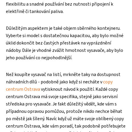
flexibilitu a snadné používání bez nutnosti připojení k
elektřině či tankování paliva.
Důležitým aspektem je také objem sběrného kontejneru.
Vyberte si model s dostatečnou kapacitou, aby bylo možné
úklid dokončit bez častých přestávek na vyprázdnění
nádoby. Dále je vhodné zvážit hmotnost vysavače, aby bylo
jeho používání co nejpohodlnější.
Než koupíte vysavač na listí, mrkněte taky na dostupnost
náhradních dílů - podobně jako když si necháte v
copy
centrum Ostrava
vytisknout návod k použití. Každé copy
centrum Ostrava má svoje specifika, stejně jako servisní
střediska pro vysavače. Je fakt důležitý vědět, kde vám s
případnou opravou pomůžou, protože nikdo nechce běhat
po městě jak šílený. Navíc když už máte svoje oblíbený copy
centrum Ostrava, kde vám poradí, tak podobně potřebujete