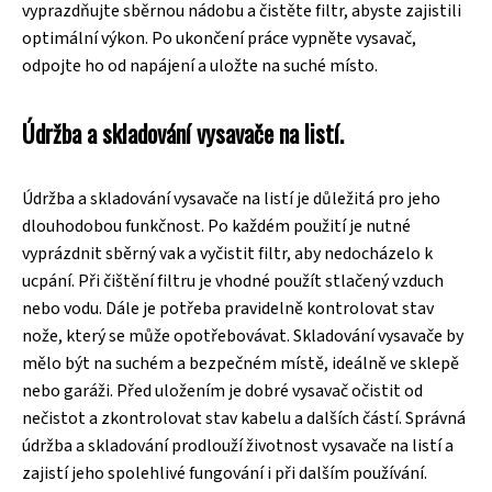
vyprazdňujte sběrnou nádobu a čistěte filtr, abyste zajistili
optimální výkon. Po ukončení práce vypněte vysavač,
odpojte ho od napájení a uložte na suché místo.
Údržba a skladování vysavače na listí.
Údržba a skladování vysavače na listí je důležitá pro jeho
dlouhodobou funkčnost. Po každém použití je nutné
vyprázdnit sběrný vak a vyčistit filtr, aby nedocházelo k
ucpání. Při čištění filtru je vhodné použít stlačený vzduch
nebo vodu. Dále je potřeba pravidelně kontrolovat stav
nože, který se může opotřebovávat. Skladování vysavače by
mělo být na suchém a bezpečném místě, ideálně ve sklepě
nebo garáži. Před uložením je dobré vysavač očistit od
nečistot a zkontrolovat stav kabelu a dalších částí. Správná
údržba a skladování prodlouží životnost vysavače na listí a
zajistí jeho spolehlivé fungování i při dalším používání.