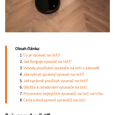
Obsah článku:
Co je vysavač na listí?
Jak funguje vysavač na listí?
Výhody používání vysavače na listí v zahradě.
Jak vybrat správný vysavač na listí?
Jak správně používat vysavač na listí?
Údržba a skladování vysavače na listí.
Porovnání nejlepších vysavačů na listí na trhu.
Cena a dostupnost vysavačů na listí.