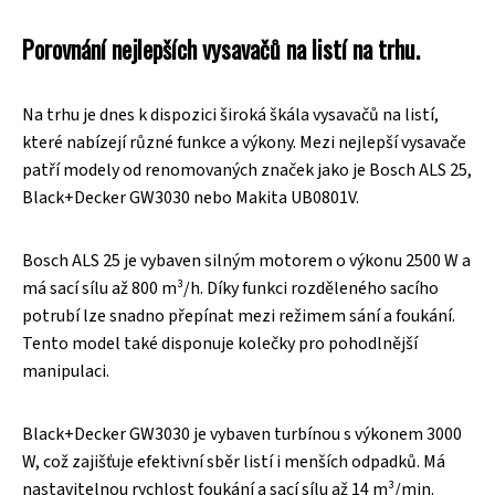
Porovnání nejlepších vysavačů na listí na trhu.
Na trhu je dnes k dispozici široká škála vysavačů na listí,
které nabízejí různé funkce a výkony. Mezi nejlepší vysavače
patří modely od renomovaných značek jako je Bosch ALS 25,
Black+Decker GW3030 nebo Makita UB0801V.
Bosch ALS 25 je vybaven silným motorem o výkonu 2500 W a
má sací sílu až 800 m³/h. Díky funkci rozděleného sacího
potrubí lze snadno přepínat mezi režimem sání a foukání.
Tento model také disponuje kolečky pro pohodlnější
manipulaci.
Black+Decker GW3030 je vybaven turbínou s výkonem 3000
W, což zajišťuje efektivní sběr listí i menších odpadků. Má
nastavitelnou rychlost foukání a sací sílu až 14 m³/min.