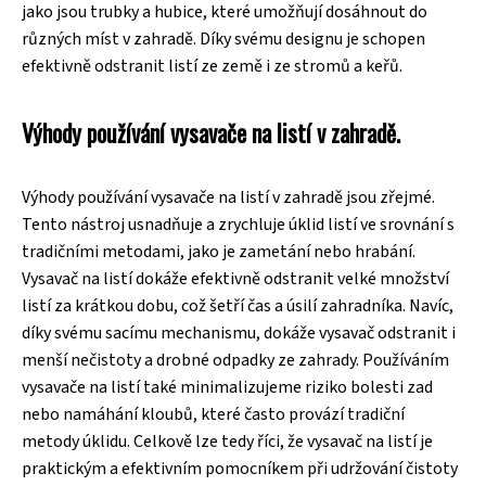
jako jsou trubky a hubice, které umožňují dosáhnout do
různých míst v zahradě. Díky svému designu je schopen
efektivně odstranit listí ze země i ze stromů a keřů.
Výhody používání vysavače na listí v zahradě.
Výhody používání vysavače na listí v zahradě jsou zřejmé.
Tento nástroj usnadňuje a zrychluje úklid listí ve srovnání s
tradičními metodami, jako je zametání nebo hrabání.
Vysavač na listí dokáže efektivně odstranit velké množství
listí za krátkou dobu, což šetří čas a úsilí zahradníka. Navíc,
díky svému sacímu mechanismu, dokáže vysavač odstranit i
menší nečistoty a drobné odpadky ze zahrady. Používáním
vysavače na listí také minimalizujeme riziko bolesti zad
nebo namáhání kloubů, které často provází tradiční
metody úklidu. Celkově lze tedy říci, že vysavač na listí je
praktickým a efektivním pomocníkem při udržování čistoty