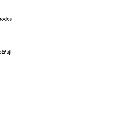
ýhodou
ožňují