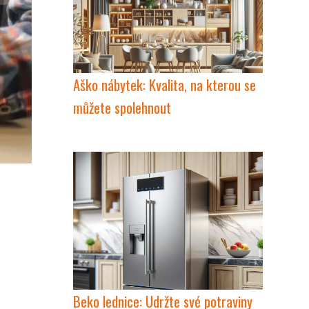
Aško nábytek: Kvalita, na kterou se
můžete spolehnout
Beko lednice: Udržte své potraviny