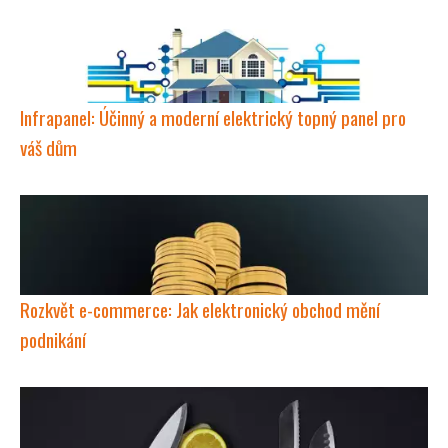
Infrapanel: Účinný a moderní elektrický topný panel pro
váš dům
Rozkvět e-commerce: Jak elektronický obchod mění
podnikání