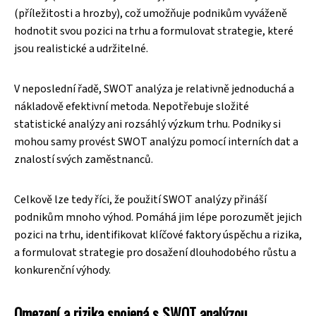
(příležitosti a hrozby), což umožňuje podnikům vyváženě
hodnotit svou pozici na trhu a formulovat strategie, které
jsou realistické a udržitelné.
V neposlední řadě, SWOT analýza je relativně jednoduchá a
nákladově efektivní metoda. Nepotřebuje složité
statistické analýzy ani rozsáhlý výzkum trhu. Podniky si
mohou samy provést SWOT analýzu pomocí interních dat a
znalostí svých zaměstnanců.
Celkově lze tedy říci, že použití SWOT analýzy přináší
podnikům mnoho výhod. Pomáhá jim lépe porozumět jejich
pozici na trhu, identifikovat klíčové faktory úspěchu a rizika,
a formulovat strategie pro dosažení dlouhodobého růstu a
konkurenční výhody.
Omezení a rizika spojená s SWOT analýzou