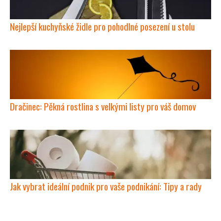
Nejlepší kuchyňské židle pro pohodlné posezení u stolu
Dračinec: Pěkná rostlina s velkými listy pro váš domov
Jak vybrat ideální podnik pro vaše podnikání: Tipy a rady