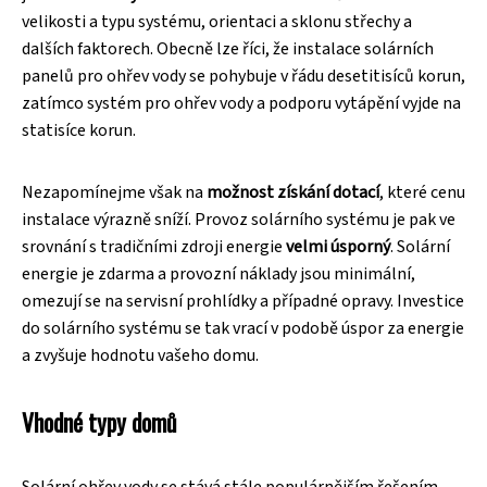
velikosti a typu systému, orientaci a sklonu střechy a
dalších faktorech. Obecně lze říci, že instalace solárních
panelů pro ohřev vody se pohybuje v řádu desetitisíců korun,
zatímco systém pro ohřev vody a podporu vytápění vyjde na
statisíce korun.
Nezapomínejme však na
možnost získání dotací
, které cenu
instalace výrazně sníží. Provoz solárního systému je pak ve
srovnání s tradičními zdroji energie
velmi úsporný
. Solární
energie je zdarma a provozní náklady jsou minimální,
omezují se na servisní prohlídky a případné opravy. Investice
do solárního systému se tak vrací v podobě úspor za energie
a zvyšuje hodnotu vašeho domu.
Vhodné typy domů
Solární ohřev vody se stává stále populárnějším řešením