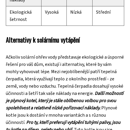
Ekologická
Vysoká
Nízká
Střední
šetrnost
Alternativy k solárnímu vytápění
Ačkoliv solární ohřev vody představuje ekologické a úsporné
řešení pro váš dům, existují i ​​alternativy, které by vám
mohly vyhovovat lépe. Mezi nejoblíbenější patří tepelná
čerpadla, která využívají teplo z okolního prostředí - ze
země, vody nebo vzduchu. Tepelná čerpadla dosahují vysoké
účinnosti a šetří tak vaše náklady na energie.
Další možností
je plynový kotel, který je stále oblíbenou volbou pro svou
spolehlivost a relativně nízké pořizovací náklady.
Plynové
kotle jsou k dostání v mnoha variantách a s různou
účinností.
Pro ty, kteří preferují vytápění tuhými palivy, jsou
tu kotle na dřevo, pelety nebo uhlí.
Tyto kotle jsou sice