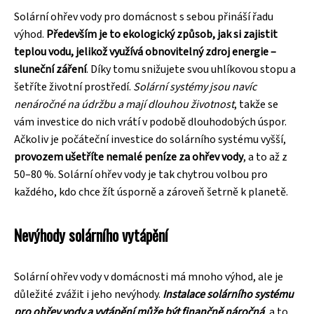
Solární ohřev vody pro domácnost s sebou přináší řadu
výhod.
Především je to ekologický způsob, jak si zajistit
teplou vodu, jelikož využívá obnovitelný zdroj energie –
sluneční záření
. Díky tomu snižujete svou uhlíkovou stopu a
šetříte životní prostředí.
Solární systémy jsou navíc
nenáročné na údržbu a mají dlouhou životnost
, takže se
vám investice do nich vrátí v podobě dlouhodobých úspor.
Ačkoliv je počáteční investice do solárního systému vyšší,
provozem ušetříte nemalé peníze za ohřev vody
, a to až z
50–80 %. Solární ohřev vody je tak chytrou volbou pro
každého, kdo chce žít úsporně a zároveň šetrně k planetě.
Nevýhody solárního vytápění
Solární ohřev vody v domácnosti má mnoho výhod, ale je
důležité zvážit i jeho nevýhody.
Instalace solárního systému
pro ohřev vody a vytápění může být finančně náročná
, a to