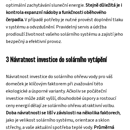
optimální zachytávání sluneční energie.
Stejně důležitá je i
kontrola expanzní nádoby a funkčnosti oběhového
čerpadla.
V případě potřeby je nutné provést doplnění tlaku
v systému a odvzdušnění. Pravidelný servis a údržba
prodlouží životnost vašeho solárního systému a zajistí jeho
bezpečný a efektivní provoz.
3 Návratnost investice do solárního vytápění
Návratnost investice do solárního ohřevu vody pro váš
domeček je klíčovým faktorem při zvažování této
ekologické a úsporné varianty. Ačkoliv se počáteční
investice může zdát vyšší, dlouhodobé úspory a rostoucí
ceny energií dělají ze solárního ohřevu atraktivní volbu.
Doba návratnosti se liší v závislosti na několika faktorech
,
jako je velikost solárního systému, orientace a sklon
střechy, a vaše aktuální spotřeba teplé vody.
Průměrná