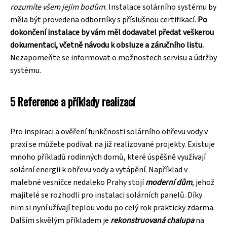
rozumíte všem jejím bodům.
Instalace solárního systému by
měla být provedena odborníky s příslušnou certifikací.
Po
dokončení instalace by vám měl dodavatel předat veškerou
dokumentaci, včetně návodu k obsluze a záručního listu.
Nezapomeňte se informovat o možnostech servisu a údržby
systému.
5 Reference a příklady realizací
Pro inspiraci a ověření funkčnosti solárního ohřevu vody v
praxi se můžete podívat na již realizované projekty. Existuje
mnoho příkladů rodinných domů, které úspěšně využívají
solární energii k ohřevu vody a vytápění. Například v
malebné vesničce nedaleko Prahy stojí
moderní dům
, jehož
majitelé se rozhodli pro instalaci solárních panelů. Díky
nim si nyní užívají teplou vodu po celý rok prakticky zdarma.
Dalším skvělým příkladem je
rekonstruovaná chalupa
na