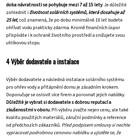
doba návratnosti se pohybuje mezi 7 až 15 lety
. Je důležité
zohlednit i
životnost solárních systémů, která dosahuje až
25 let
, což znamená, že po dobu minimálně 10 let budete
ohřívat vodu prakticky zdarma. Kromě finančních úspor
přispíváte i k ochraně životního prostředí a snižujete svou
uhlíkovou stopu.
4 Výběr dodavatele a instalace
Výběr dodavatele a následná instalace solárního systému
pro ohřev vody a přitápnění domu je zásadním krokem.
Doporučuje se oslovit více firem a porovnat jejich nabídky.
Důležité je vybrat si dodavatele s dobrou reputací a
zkušenostmi v oboru.
Při výběru zvažte nejen cenu, ale také
kvalitu použitých materiálů, záruční podmínky a reference
od předchozích zákazníků.
Před podpisem smlouvy si nechte
vypracovat podrobnou cenovou nabídku a ujistěte se, že