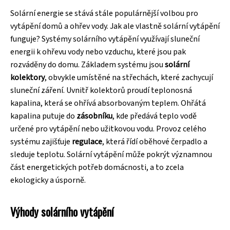
Solární energie se stává stále populárnější volbou pro
vytápění domů a ohřev vody. Jak ale vlastně solární vytápění
funguje? Systémy solárního vytápění využívají sluneční
energii k ohřevu vody nebo vzduchu, které jsou pak
rozváděny do domu. Základem systému jsou
solární
kolektory
, obvykle umístěné na střechách, které zachycují
sluneční záření. Uvnitř kolektorů proudí teplonosná
kapalina, která se ohřívá absorbovaným teplem. Ohřátá
kapalina putuje do
zásobníku
, kde předává teplo vodě
určené pro vytápění nebo užitkovou vodu. Provoz celého
systému zajišťuje
regulace
, která řídí oběhové čerpadlo a
sleduje teplotu. Solární vytápění může pokrýt významnou
část energetických potřeb domácnosti, a to zcela
ekologicky a úsporně.
Výhody solárního vytápění