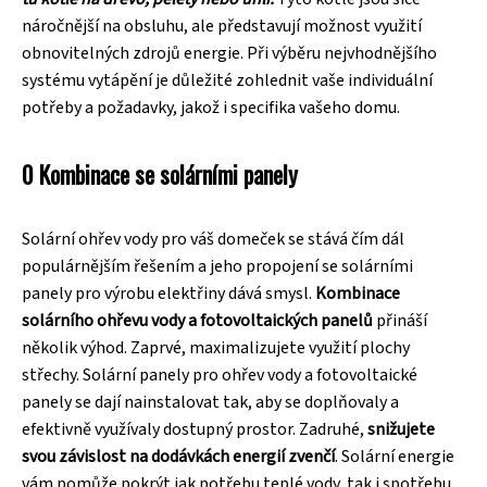
náročnější na obsluhu, ale představují možnost využití
obnovitelných zdrojů energie. Při výběru nejvhodnějšího
systému vytápění je důležité zohlednit vaše individuální
potřeby a požadavky, jakož i specifika vašeho domu.
0 Kombinace se solárními panely
Solární ohřev vody pro váš domeček se stává čím dál
populárnějším řešením a jeho propojení se solárními
panely pro výrobu elektřiny dává smysl.
Kombinace
solárního ohřevu vody a fotovoltaických panelů
přináší
několik výhod. Zaprvé, maximalizujete využití plochy
střechy. Solární panely pro ohřev vody a fotovoltaické
panely se dají nainstalovat tak, aby se doplňovaly a
efektivně využívaly dostupný prostor. Zadruhé,
snižujete
svou závislost na dodávkách energií zvenčí
. Solární energie
vám pomůže pokrýt jak potřebu teplé vody, tak i spotřebu