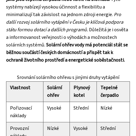
systémy nabízejí vysokou účinnost a flexibilitu a
minimalizují tak závislost na jednom zdroji energie.
Pro
další rozvoj solárního vytápění v Česku je klíčová podpora
státu formou dotací a dalších programů.
Důležitá je i osvěta
a informovanost veřejnosti o výhodách a možnostech
solárních systémů.
Solární ohřev vody má potenciál stát se
běžnou součástí českých domácností a přispět tak k
ochraně životního prostředí a energetické soběstačnosti.
Srovnání solárního ohřevu s jinými druhy vytápění
Vlastnost
Solární
Plynový
Tepelné
ohřev
kotel
čerpadlo
Pořizovací
Vysoké
Střední
Nízké
náklady
Provozní
Nízké
Vysoké
Střední
náklady