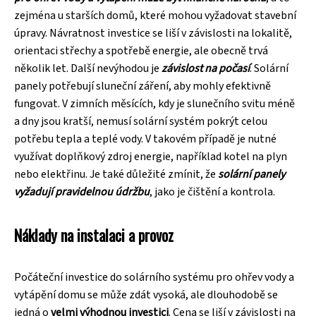
zejména u starších domů, které mohou vyžadovat stavební
úpravy. Návratnost investice se liší v závislosti na lokalitě,
orientaci střechy a spotřebě energie, ale obecně trvá
několik let. Další nevýhodou je
závislost na počasí
. Solární
panely potřebují sluneční záření, aby mohly efektivně
fungovat. V zimních měsících, kdy je slunečního svitu méně
a dny jsou kratší, nemusí solární systém pokrýt celou
potřebu tepla a teplé vody. V takovém případě je nutné
využívat doplňkový zdroj energie, například kotel na plyn
nebo elektřinu. Je také důležité zmínit, že
solární panely
vyžadují pravidelnou údržbu
, jako je čištění a kontrola.
Náklady na instalaci a provoz
Počáteční investice do solárního systému pro ohřev vody a
vytápění domu se může zdát vysoká, ale dlouhodobě se
jedná o
velmi výhodnou investici
. Cena se liší v závislosti na