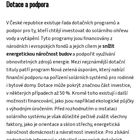
Dotace a podpora
V České republice existuje řada dotačních programů a
podpor pro ty, kteří chtějí investovat do solárního ohřevu
vody a vytápění. Tyto programy jsou financovány z
národních i evropských fondů a jejich cílem je
snížit
energetickou náročnost budov
a podpořit využívání
obnovitelných zdrojů energie. Mezi nejznámější dotační
tituly patří program Nová zelená úsporám, který nabízí
finanční podporu na pořízení solárních systémů pro rodinné
i bytové domy. Dotace může pokrýt značnou část investice,
v některých případech až 50 %. Kromě toho existují i další
možnosti financování, jako jsou například ekologické půjčky
s výhodným úročením. Před rozhodnutím o instalaci
solárního systému je však důležité pečlivě zvážit všechny
faktory, jako je orientace a sklon střechy, energetická
náročnost domácnosti a návratnost investice. Pro získání
podrobných informací o aktuálně vypsaných dotačních