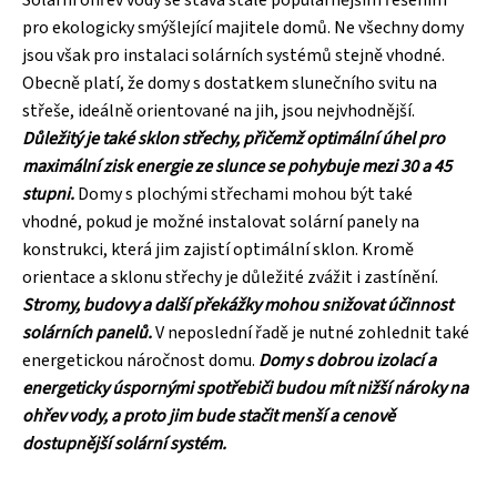
pro ekologicky smýšlející majitele domů. Ne všechny domy
jsou však pro instalaci solárních systémů stejně vhodné.
Obecně platí, že domy s dostatkem slunečního svitu na
střeše, ideálně orientované na jih, jsou nejvhodnější.
Důležitý je také sklon střechy, přičemž optimální úhel pro
maximální zisk energie ze slunce se pohybuje mezi 30 a 45
stupni.
Domy s plochými střechami mohou být také
vhodné, pokud je možné instalovat solární panely na
konstrukci, která jim zajistí optimální sklon. Kromě
orientace a sklonu střechy je důležité zvážit i zastínění.
Stromy, budovy a další překážky mohou snižovat účinnost
solárních panelů.
V neposlední řadě je nutné zohlednit také
energetickou náročnost domu.
Domy s dobrou izolací a
energeticky úspornými spotřebiči budou mít nižší nároky na
ohřev vody, a proto jim bude stačit menší a cenově
dostupnější solární systém.