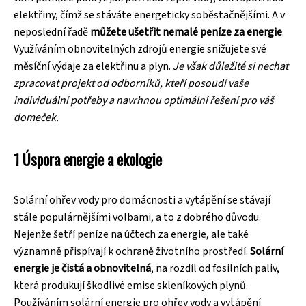
elektřiny, čímž se stáváte energeticky soběstačnějšími. A v
neposlední řadě
můžete ušetřit nemalé peníze za energie
.
Využíváním obnovitelných zdrojů energie snižujete své
měsíční výdaje za elektřinu a plyn.
Je však důležité si nechat
zpracovat projekt od odborníků, kteří posoudí vaše
individuální potřeby a navrhnou optimální řešení pro váš
domeček.
1 Úspora energie a ekologie
Solární ohřev vody pro domácnosti a vytápění se stávají
stále populárnějšími volbami, a to z dobrého důvodu.
Nejenže šetří peníze na účtech za energie, ale také
významně přispívají k ochraně životního prostředí.
Solární
energie je čistá a obnovitelná
, na rozdíl od fosilních paliv,
která produkují škodlivé emise skleníkových plynů.
Používáním solární energie pro ohřev vody a vytápění