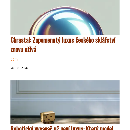
Chrastal: Zapomenutý luxus českého sklářství
znovu ožívá
dům
26. 05. 2026
Robotický vysavač už není luxus: Který model