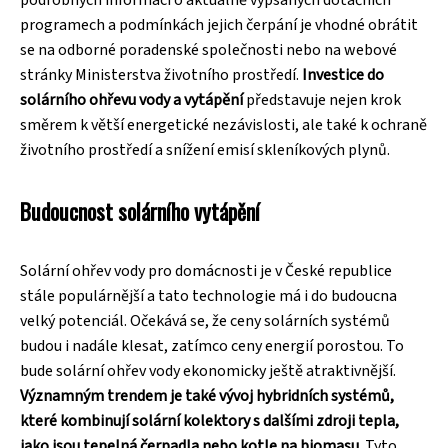
programech a podmínkách jejich čerpání je vhodné obrátit
se na odborné poradenské společnosti nebo na webové
stránky Ministerstva životního prostředí.
Investice do
solárního ohřevu vody a vytápění
představuje nejen krok
směrem k větší energetické nezávislosti, ale také k ochraně
životního prostředí a snížení emisí skleníkových plynů.
Budoucnost solárního vytápění
Solární ohřev vody pro domácnosti je v České republice
stále populárnější a tato technologie má i do budoucna
velký potenciál. Očekává se, že ceny solárních systémů
budou i nadále klesat, zatímco ceny energií porostou. To
bude solární ohřev vody ekonomicky ještě atraktivnější.
Významným trendem je také vývoj hybridních systémů,
které kombinují solární kolektory s dalšími zdroji tepla,
jako jsou tepelná čerpadla nebo kotle na biomasu.
Tyto