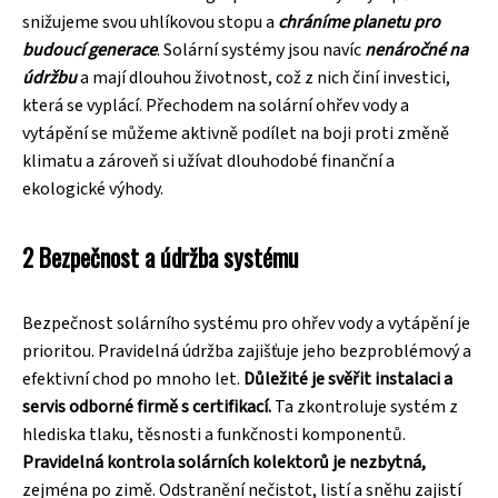
snižujeme svou uhlíkovou stopu a
chráníme planetu pro
budoucí generace
. Solární systémy jsou navíc
nenáročné na
údržbu
a mají dlouhou životnost, což z nich činí investici,
která se vyplácí. Přechodem na solární ohřev vody a
vytápění se můžeme aktivně podílet na boji proti změně
klimatu a zároveň si užívat dlouhodobé finanční a
ekologické výhody.
2 Bezpečnost a údržba systému
Bezpečnost solárního systému pro ohřev vody a vytápění je
prioritou. Pravidelná údržba zajišťuje jeho bezproblémový a
efektivní chod po mnoho let.
Důležité je svěřit instalaci a
servis odborné firmě s certifikací.
Ta zkontroluje systém z
hlediska tlaku, těsnosti a funkčnosti komponentů.
Pravidelná kontrola solárních kolektorů je nezbytná,
zejména po zimě. Odstranění nečistot, listí a sněhu zajistí