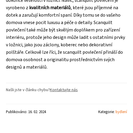
dokonce veselosti v ložnici. Navíc, scanquilt povlečení je
vyrobeno z
kvalitních materiálů
, které jsou příjemné na
dotek a zaručují komfortní spaní. Díky tomu se do vašeho
domova vnese pocit luxusu a péče o detaily. Scanquilt
povlečení také může být skvělým doplňkem pro zařízení
interiéru, protože jeho design může ladit s ostatními prvky
v ložnici, jako jsou záclony, koberec nebo dekorativní
polštáře. Celkově lze říci, že scanquilt povlečení přináší do
domova osobnost a originalitu prostřednictvím svých
designů a materiálů.
Našli jste v článku chybu?
Kontaktujte nás
Publikováno: 16. 02. 2024
Kategorie:
bydlení