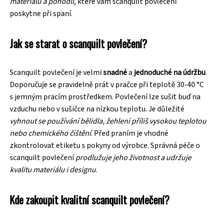
materiálu a pohodlí
, které vám scanquilt povlečení
poskytne při spaní.
Jak se starat o scanquilt povlečení?
Scanquilt povlečení je velmi
snadné
a
jednoduché na údržbu
.
Doporučuje se pravidelně prát v pračce při teplotě 30-40 °C
s jemným pracím prostředkem. Povlečení lze sušit buď na
vzduchu nebo v sušičce na nízkou teplotu. Je důležité
vyhnout se používání bělidla, žehlení příliš vysokou teplotou
nebo chemického čištění
. Před praním je vhodné
zkontrolovat etiketu s pokyny od výrobce. Správná péče o
scanquilt povlečení
prodlužuje jeho životnost a udržuje
kvalitu materiálu i designu
.
Kde zakoupit kvalitní scanquilt povlečení?