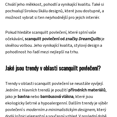
Chválí jeho měkkost, pohodlí a vynikající kvalitu. Také si
pochvalují širokou škálu designů, které jsou dostupné, a
možnost vybrat si ten nejvhodnější pro jejich interiér.
Pokud hledáte scanquilt povlečení, které splní vaše
očekávání,
scanquilt povlečení od značky
DreamQuilts
je
skvělou volbou. Jeho vynikající kvalita, stylový design a
pohodlnost ho řadí mezi nejlepší na trhu.
Jaké jsou trendy v oblasti scanquilt povlečení?
Trendy v oblasti scanquilt povlečení se neustále vyvíjejí.
Jedním z hlavních trendů je použití
přírodních materiálů
,
jako je
bavlna
nebo
bambusová vlákna
, které jsou
ekologicky šetrné a hypoalergenní. Dalším trendy je výběr
povlečení s
moderním a minimalistickým designem
, který
dodá ložnici elegantní a současný vzhled. V poslední době