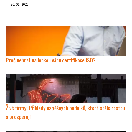
26. 01. 2026
Proč nebrat na lehkou váhu certifikace ISO?
Živé firmy: Příklady úspěšných podniků, které stále rostou
a prosperují