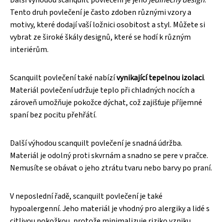
Další výhodou scanquilt povlečení je jeho
jedinečný design
.
Tento druh povlečení je často zdoben různými vzory a
motivy, které dodají vaší ložnici osobitost a styl. Můžete si
vybrat ze široké škály designů, které se hodí k různým
interiérům.
Scanquilt povlečení také nabízí
vynikající tepelnou izolaci
.
Materiál povlečení udržuje teplo při chladných nocích a
zároveň umožňuje pokožce dýchat, což zajišťuje příjemné
spaní bez pocitu přehřátí.
Další výhodou scanquilt povlečení je snadná údržba.
Materiál je odolný proti skvrnám a snadno se pere v pračce.
Nemusíte se obávat o jeho ztrátu tvaru nebo barvy po praní.
V neposlední řadě, scanquilt povlečení je také
hypoalergenní. Jeho materiál je vhodný pro alergiky a lidé s
citlivou pokožkou, protože minimalizuje riziko vzniku