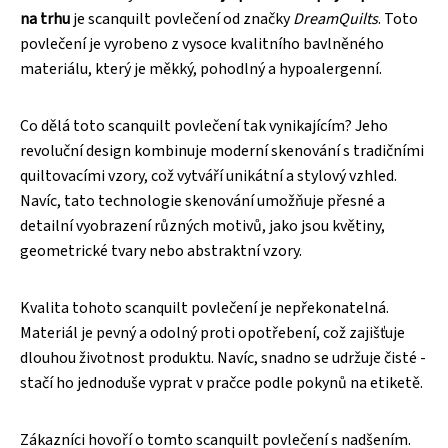
na trhu
je scanquilt povlečení od značky
DreamQuilts
. Toto
povlečení je vyrobeno z vysoce kvalitního bavlněného
materiálu, který je měkký, pohodlný a hypoalergenní.
Co dělá toto scanquilt povlečení tak vynikajícím? Jeho
revoluční design kombinuje moderní skenování s tradičními
quiltovacími vzory, což vytváří unikátní a stylový vzhled.
Navíc, tato technologie skenování umožňuje přesné a
detailní vyobrazení různých motivů, jako jsou květiny,
geometrické tvary nebo abstraktní vzory.
Kvalita tohoto scanquilt povlečení je nepřekonatelná.
Materiál je pevný a odolný proti opotřebení, což zajišťuje
dlouhou životnost produktu. Navíc, snadno se udržuje čisté -
stačí ho jednoduše vyprat v pračce podle pokynů na etiketě.
Zákazníci hovoří o tomto scanquilt povlečení s nadšením.