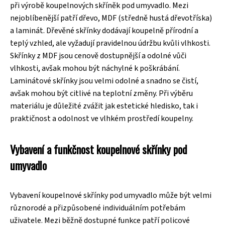
při výrobě koupelnových skříněk pod umyvadlo. Mezi
nejoblíbenější patří dřevo, MDF (středně hustá dřevotříska)
a laminát. Dřevěné skřínky dodávají koupelně přírodní a
teplý vzhled, ale vyžadují pravidelnou údržbu kvůli vlhkosti.
Skřínky z MDF jsou cenově dostupnější a odolné vůči
vlhkosti, avšak mohou být náchylné k poškrábání.
Laminátové skřínky jsou velmi odolné a snadno se čistí,
avšak mohou být citlivé na teplotní změny. Při výběru
materiálu je důležité zvážit jak estetické hledisko, tak i
praktičnost a odolnost ve vlhkém prostředí koupelny.
Vybavení a funkčnost koupelnové skřínky pod
umyvadlo
Vybavení koupelnové skřínky pod umyvadlo může být velmi
různorodé a přizpůsobené individuálním potřebám
uživatele. Mezi běžně dostupné funkce patří policové