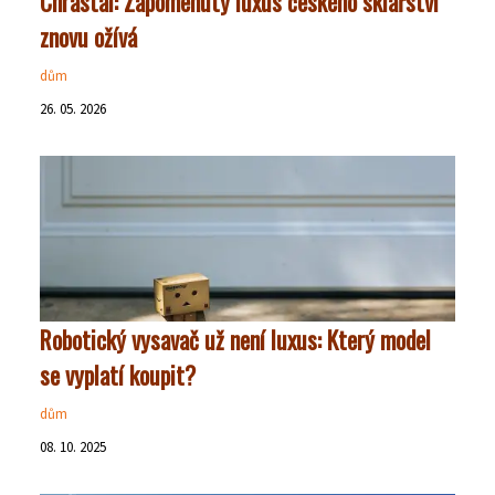
Chrastal: Zapomenutý luxus českého sklářství
znovu ožívá
dům
26. 05. 2026
Robotický vysavač už není luxus: Který model
se vyplatí koupit?
dům
08. 10. 2025