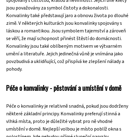
spojovány s čistotou, krásou a nevinností. Jejich bílé květy
jsou považovány za symbol čistoty a dokonalosti.
Konvalinky také představují jaro a obnovu života po dlouhé
zimě. V některých kulturách jsou konvalinky spojovány s
láskou a romantikou. Jsou symbolem tajemství a zároveň
se věří, že mají schopnost přinést štěstí do domácnosti.
Konvalinky jsou také oblíbeným motivem ve výtvarném
umění a literatuře. Jejich jedinečná vůně je vnímána jako
povzbudivá a uklidňující, což přispívá ke zlepšení nálady a
pohody.
Péče o konvalinky - pěstování a umístění v domě
Péče o konvalinky je relativně snadná, pokud jsou dodrženy
některé základní principy. Konvalinky preferují stinná a
vlhká místa, proto je důležité vybrat pro ně vhodné
umístění v domě. Nejlepší volbou je místo poblíž okna s
polostínem, kde nebudou přímé sluneční paprsky.