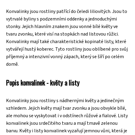
Konvalinky jsou rostliny patřící do čeledi liliovitých. Jsou to
vytrvalé byliny s podzemními oddenky a jednoduchými
stonky. Jejich hlavním znakem jsou vonné bílé květy ve
tvaru zvonku, které visí na stopkách nad listovou růžici.
Konvalinky mají také charakteristické kopinaté listy, které
vytvářejí hustý koberec. Tyto rostliny jsou oblíbené pro svůj
příjemný a intenzivní vonný zápach, který se šíří po celém
domě.
Popis konvalinek - květy a listy
Konvalinky jsou rostliny s nádhernými květy a jedinečným
vzhledem. Jejich květy mají tvar zvonku a jsou obvykle bílé,
ale mohou se vyskytovat i v odstínech růžové a fialové. Listy
konvalinek jsou srdečitého tvaru a mají tmavě zelenou
barvu. Květy i listy konvalinek vyzařují jemnou vůni, která je