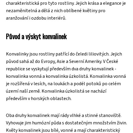
charakteristická pro tyto rostliny. Jejich krása a elegance je
nezaměnitelná a dělá z nich oblíbené květiny pro
aranžování i ozdobu interiérů.
Původ a výskyt konvalinek
Konvalinky jsou rostliny patřící do čeledi liliovitých. Jejich
původ sahá až do Evropy, Asie a Severní Ameriky. V České
republice se vyskytují především dva druhy konvalinek -
konvalinka vonná a konvalinka úzkolistá. Konvalinka vonná
je rozšířená v lesích, na loukách a podél potoků po celém
území naší země. Konvalinka úzkolistá se nachází
především v horských oblastech.
Oba druhy konvalinek mají rády vlhké a stinné stanoviště.
Vyhovuje jim humózní půda s dostatečným množstvím živin.
Květy konvalinek jsou bílé, vonné a mají charakteristický