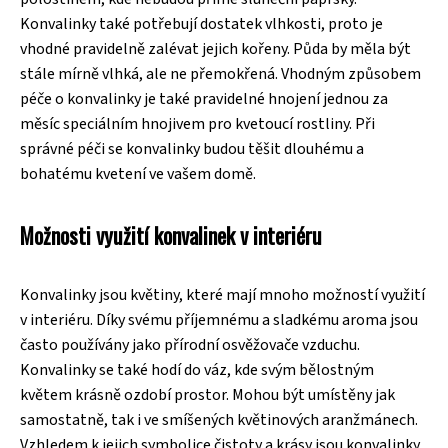
Konvalinky také potřebují dostatek vlhkosti, proto je
vhodné pravidelně zalévat jejich kořeny. Půda by měla být
stále mírně vlhká, ale ne přemokřená. Vhodným způsobem
péče o konvalinky je také pravidelné hnojení jednou za
měsíc speciálním hnojivem pro kvetoucí rostliny. Při
správné péči se konvalinky budou těšit dlouhému a
bohatému kvetení ve vašem domě.
Možnosti využití konvalinek v interiéru
Konvalinky jsou květiny, které mají mnoho možností využití
v interiéru. Díky svému příjemnému a sladkému aroma jsou
často používány jako přírodní osvěžovače vzduchu.
Konvalinky se také hodí do váz, kde svým bělostným
květem krásně ozdobí prostor. Mohou být umístěny jak
samostatně, tak i ve smíšených květinových aranžmánech.
Vzhledem k jejich symbolice čistoty a krásy jsou konvalinky