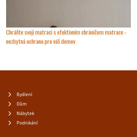
Chráňte svoji matraci s efektivním chráničem matrace -
nezbytná ochrana pro váš domov
Bydlení
Dům
Nábytek
Podnikání