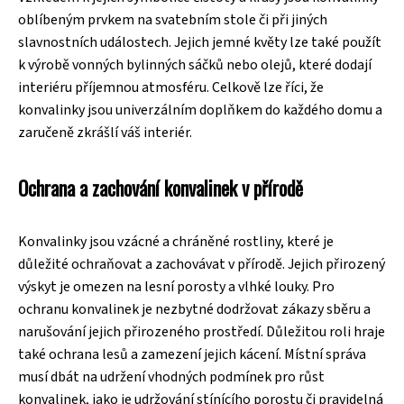
oblíbeným prvkem na svatebním stole či při jiných
slavnostních událostech. Jejich jemné květy lze také použít
k výrobě vonných bylinných sáčků nebo olejů, které dodají
interiéru příjemnou atmosféru. Celkově lze říci, že
konvalinky jsou univerzálním doplňkem do každého domu a
zaručeně zkrášlí váš interiér.
Ochrana a zachování konvalinek v přírodě
Konvalinky jsou vzácné a chráněné rostliny, které je
důležité ochraňovat a zachovávat v přírodě. Jejich přirozený
výskyt je omezen na lesní porosty a vlhké louky. Pro
ochranu konvalinek je nezbytné dodržovat zákazy sběru a
narušování jejich přirozeného prostředí. Důležitou roli hraje
také ochrana lesů a zamezení jejich kácení. Místní správa
musí dbát na udržení vhodných podmínek pro růst
konvalinek, jako je udržování stínícího porostu či pravidelná