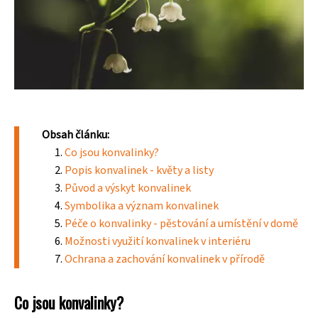
Obsah článku:
Co jsou konvalinky?
Popis konvalinek - květy a listy
Původ a výskyt konvalinek
Symbolika a význam konvalinek
Péče o konvalinky - pěstování a umístění v domě
Možnosti využití konvalinek v interiéru
Ochrana a zachování konvalinek v přírodě
Co jsou konvalinky?