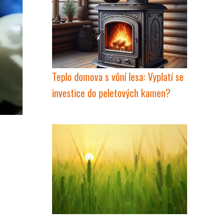
Teplo domova s vůní lesa: Vyplatí se
investice do peletových kamen?