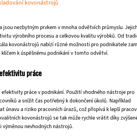
kladování kovonástrojů
ů a jsou nezbytným prvkem v mnoha odvětvích průmyslu. Jejic
tivitu výrobního procesu a celkovou kvalitu výrobků. Od tradi
škála kovonástrojů nabízí různé možnosti pro podnikatele za
 je klíčem k úspěšnému podnikání v tomto odvětví.
fektivitu práce
efektivity práce v podnikání. Použití vhodného nástroje pro
covníků a snížit čas potřebný k dokončení úkolů. Například
únavu a riziko pracovních úrazů, což přispívá k lepší pracov
 kvalitních kovonástrojů se tak může rychle vrátit díky zvýšen
či výměnou nevhodných nástrojů.