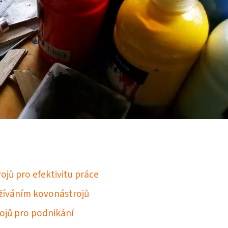
jů pro efektivitu práce
žíváním kovonástrojů
rojů pro podnikání