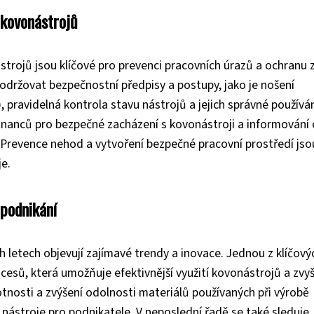
 kovonástrojů
rojů jsou klíčové pro prevenci pracovních úrazů a ochranu 
dodržovat bezpečnostní předpisy a postupy, jako je nošení
, pravidelná kontrola stavu nástrojů a jejich správné používán
tnanců pro bezpečné zacházení s kovonástroji a informování 
m. Prevence nehod a vytvoření bezpečné pracovní prostředí jso
je.
 podnikání
h letech objevují zajímavé trendy a inovace. Jednou z klíčový
ocesů, která umožňuje efektivnější využití kovonástrojů a zvy
otnosti a zvýšení odolnosti materiálů používaných při výrobě
í nástroje pro podnikatele. V neposlední řadě se také sleduje