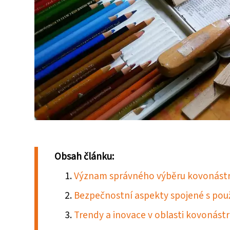
Obsah článku:
Význam správného výběru kovonástro
Bezpečnostní aspekty spojené s pou
Trendy a inovace v oblasti kovonást