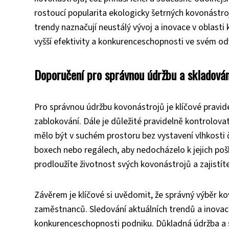
rostoucí popularita ekologicky šetrných kovonástroj
trendy naznačují neustálý vývoj a inovace v oblast
vyšší efektivity a konkurenceschopnosti ve svém od
Doporučení pro správnou údržbu a skladován
Pro správnou údržbu kovonástrojů je klíčové pravid
zablokování. Dále je důležité pravidelně kontrolova
mělo být v suchém prostoru bez vystavení vlhkosti č
boxech nebo regálech, aby nedocházelo k jejich poš
prodloužíte životnost svých kovonástrojů a zajistíte
Závěrem je klíčové si uvědomit, že správný výběr ko
zaměstnanců. Sledování aktuálních trendů a inovací
konkurenceschopnosti podniku. Důkladná údržba a sp