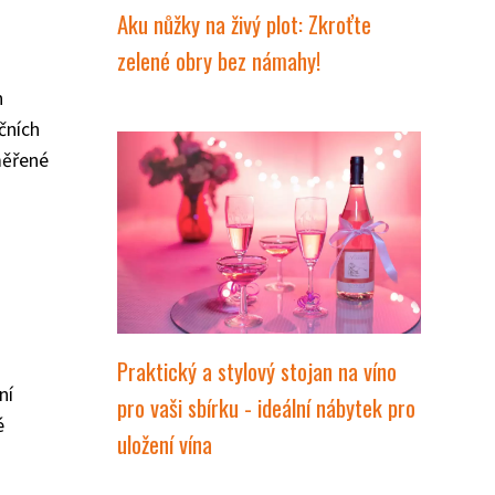
Aku nůžky na živý plot: Zkroťte
zelené obry bez námahy!
h
čních
měřené
Praktický a stylový stojan na víno
ní
pro vaši sbírku - ideální nábytek pro
é
uložení vína