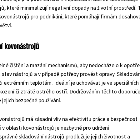
ů, které minimalizují negativní dopady na životní prostředí. 
i kovonástrojů pro podnikání, které pomáhají firmám dosahov
větví.
í kovonástrojů
elné čištění a mazání mechanismů, aby nedocházelo k opotře
t stav nástrojů a v případě potřeby provést opravy. Skladován
i extrémním teplotám. Ideální je uchovávat je ve speciálních
kození či ztrátě ostrého ostří. Dodržováním těchto doporuče
 jejich bezpečné používání.
vonástrojů má zásadní vliv na efektivitu práce a bezpečnost
 v oblasti kovonástrojů je nezbytné pro udržení
rávné skladování nástrojů prodlužuje jejich životnost a