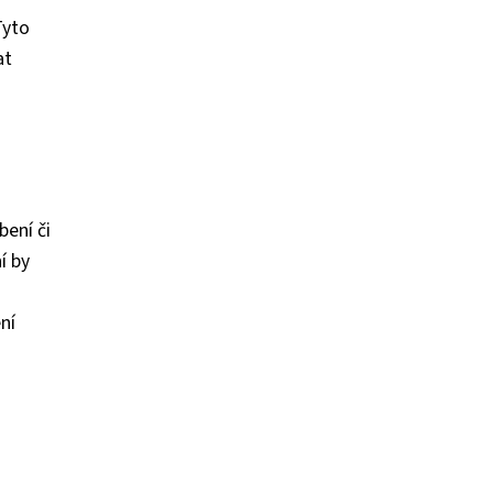
Tyto
at
bení či
í by
ní