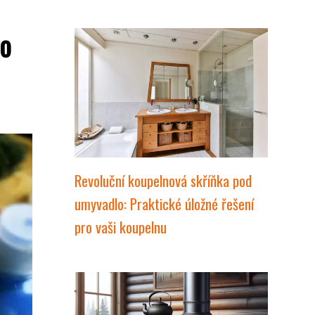
ro
Revoluční koupelnová skříňka pod
umyvadlo: Praktické úložné řešení
pro vaši koupelnu