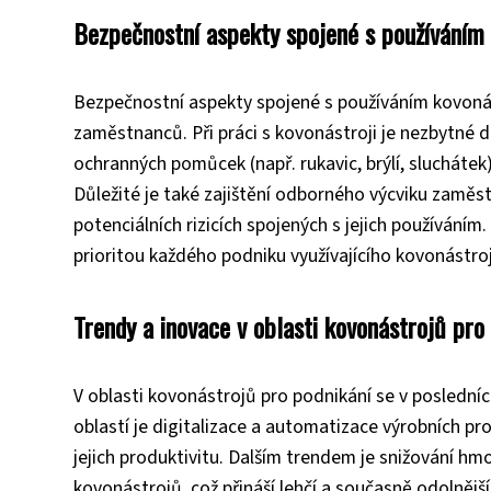
Bezpečnostní aspekty spojené s používáním
Bezpečnostní aspekty spojené s používáním kovonást
zaměstnanců. Při práci s kovonástroji je nezbytné 
ochranných pomůcek (např. rukavic, brýlí, sluchátek)
Důležité je také zajištění odborného výcviku zaměs
potenciálních rizicích spojených s jejich používání
prioritou každého podniku využívajícího kovonástro
Trendy a inovace v oblasti kovonástrojů pro
V oblasti kovonástrojů pro podnikání se v posledníc
oblastí je digitalizace a automatizace výrobních pr
jejich produktivitu. Dalším trendem je snižování hm
kovonástrojů, což přináší lehčí a současně odolnějš