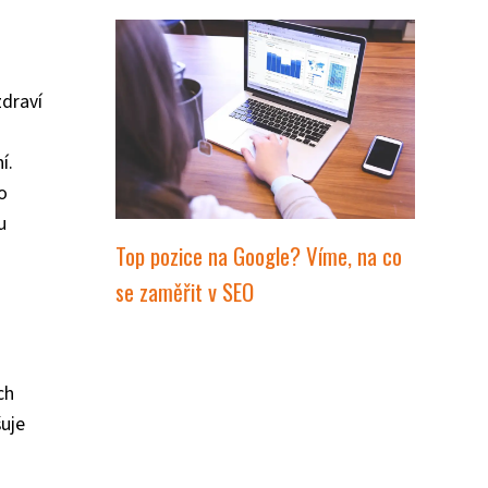
zdraví
í.
o
u
Top pozice na Google? Víme, na co
se zaměřit v SEO
ch
šuje