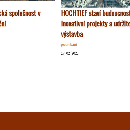
cká společnost v
HOCHTIEF staví budoucnost
ění
Inovativní projekty a udržit
výstavba
podnikání
17. 02. 2025