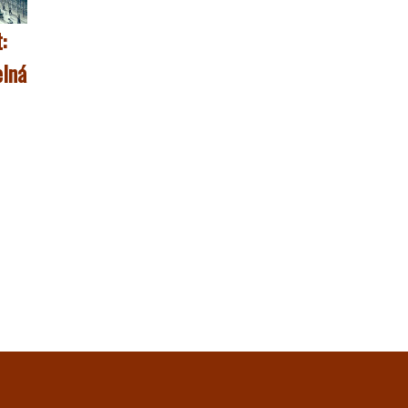
:
elná