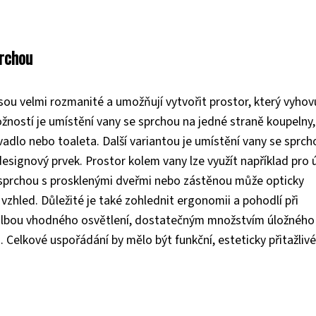
prchou
ou velmi rozmanité a umožňují vytvořit prostor, který vyhov
ností je umístění vany se sprchou na jedné straně koupelny,
vadlo nebo toaleta. Další variantou je umístění vany se sprch
designový prvek. Prostor kolem vany lze využít například pro 
 sprchou s prosklenými dveřmi nebo zástěnou může opticky
zhled. Důležité je také zohlednit ergonomii a pohodlí při
 volbou vhodného osvětlení, dostatečným množstvím úložného
Celkové uspořádání by mělo být funkční, esteticky přitažlivé