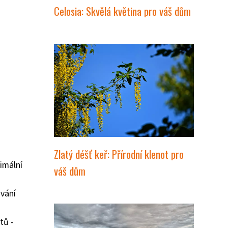
Celosia: Skvělá květina pro váš dům
Zlatý déšť keř: Přírodní klenot pro
imální
váš dům
ování
tů -