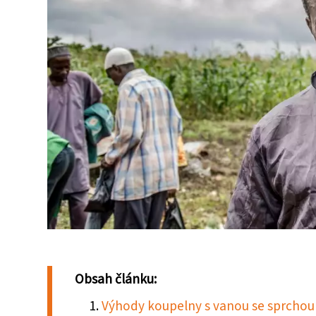
Obsah článku:
Výhody koupelny s vanou se sprchou