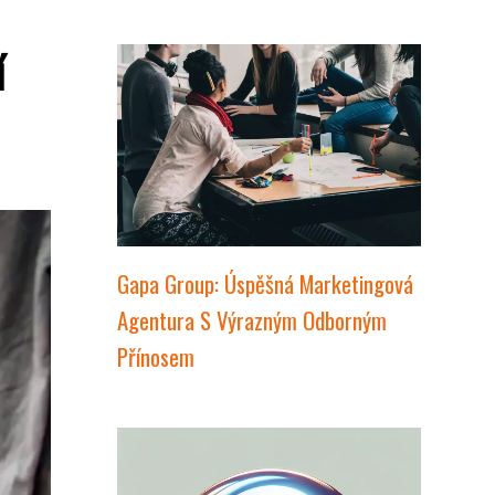
í
Gapa Group: Úspěšná Marketingová
Agentura S Výrazným Odborným
Přínosem