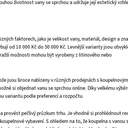
uhou životnost vany se sprchou a udržuje její estetický vzhl
zných faktorech, jako je velikost vany, materiál, design a zn
bují od 10 000 Kč do 50 000 Kč. Levnější varianty jsou obvykl
dražší možnosti mohou být vyrobeny z litinového nebo
že jsou široce nabízeny v různých prodejnách s koupelnový
ožné si objednat vanu se sprchou online. Díky velkému výběr
u variantu podle preferencí a rozpočtu.
a provést pečlivý průzkum trhu. Je vhodné si prohlédnout re
 koupelnové vybavení. S ohledem na to, že koupelna s vanou 