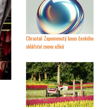
Chrastal: Zapomenutý luxus českého
sklářství znovu ožívá