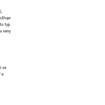
,
možňuje
to typ
pu vany
i se
ý a
í