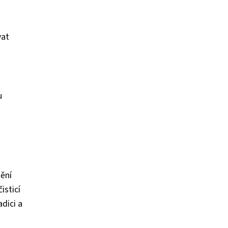
vat
u
tění
isticí
dici a