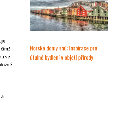
uje
Norské domy snů: Inspirace pro
 čímž
útulné bydlení v objetí přírody
ou ve
úložné
 a