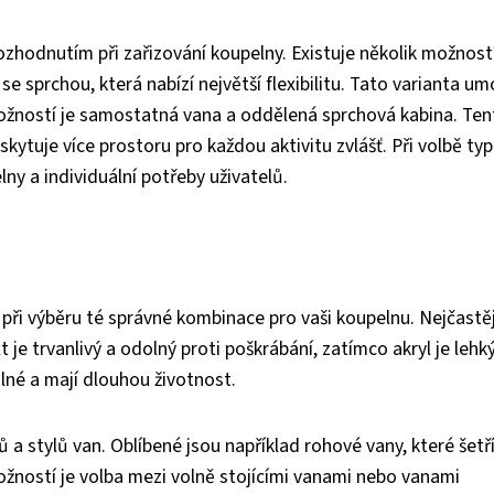
zhodnutím při zařizování koupelny. Existuje několik možností
se sprchou, která nabízí největší flexibilitu. Tato varianta u
 možností je samostatná vana a oddělená sprchová kabina. Ten
skytuje více prostoru pro každou aktivitu zvlášť. Při volbě ty
lny a individuální potřeby uživatelů.
i při výběru té správné kombinace pro vaši koupelnu. Nejčastěj
t je trvanlivý a odolný proti poškrábání, zatímco akryl je lehk
lné a mají dlouhou životnost.
 a stylů van. Oblíbené jsou například rohové vany, které šetř
ožností je volba mezi volně stojícími vanami nebo vanami