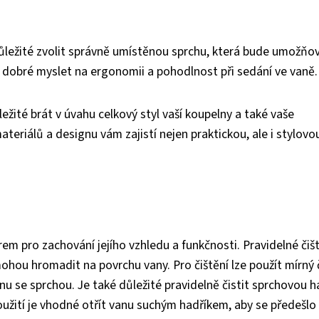
důležité zvolit správně umístěnou sprchu, která bude umožňo
 dobré myslet na ergonomii a pohodlnost při sedání ve vaně.
ežité brát v úvahu celkový styl vaší koupelny a také vaše
teriálů a designu vám zajistí nejen praktickou, ale i stylovo
rem pro zachování jejího vzhledu a funkčnosti. Pravidelné čiš
hou hromadit na povrchu vany. Pro čištění lze použít mírný č
u se sprchou. Je také důležité pravidelně čistit sprchovou ha
použití je vhodné otřít vanu suchým hadříkem, aby se předešlo