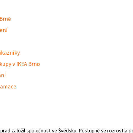
 Brně
ení
zákazníky
kupy v IKEA Brno
ání
klamace
prad založil společnost ve Švédsku. Postupně se rozrostla d