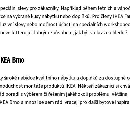
speciální slevy pro zákazníky. Například během letních a váno
kce na vybrané kusy nábytku nebo doplňků. Pro členy IKEA Fa
xkluzivní slevy nebo možnost účasti na speciálních workshopec
newsletteru je dobrým způsobem, jak být v obraze ohledně
 IKEA Brno
ky široké nabídce kvalitního nábytku a doplňků za dostupné c
dnoduchost montáže produktů IKEA. Někteří zákazníci si chvál
ád poradí s výběrem či řešením jakéhokoli problému. Většina
KEA Brno a mnozí se sem rádi vracejí pro další bytové inspira