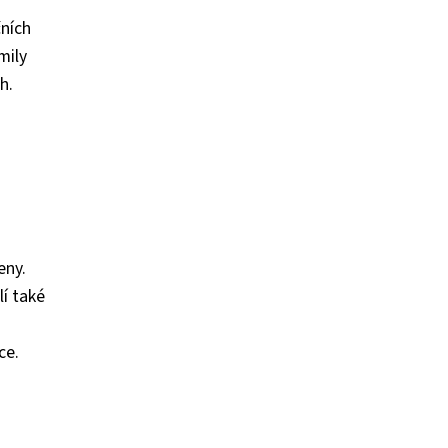
čních
mily
h.
eny.
í také
ce.