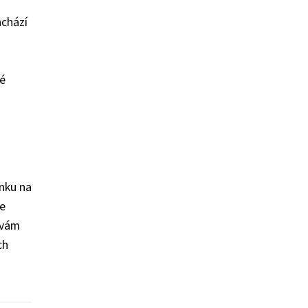
achází
vé
nku na
se
 vám
ch