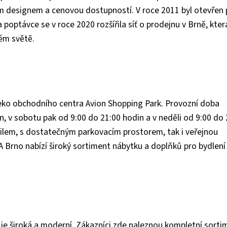
 designem a cenovou dostupností. V roce 2011 byl otevřen 
 poptávce se v roce 2020 rozšířila síť o prodejnu v Brně, kter
lém světě.
eko obchodního centra Avion Shopping Park. Provozní doba
, v sobotu pak od 9:00 do 21:00 hodin a v neděli od 9:00 do 
bilem, s dostatečným parkovacím prostorem, tak i veřejnou
 Brno nabízí široký sortiment nábytku a doplňků pro bydlení
je široká a moderní. Zákazníci zde naleznou kompletní sorti