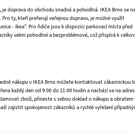
rně, je doprava do obchodu snadná a pohodlná. IKEA Brno se n
ro ty, kteří preferují veřejnou dopravu, je možné využít
ice - Ikea". Pro řidiče jsou k dispozici parkovací místa před
níky velmi pohodlné a bezproblémové, což přispívá k celko
ledně nákupu v IKEA Brno můžete kontaktovat zákaznickou li
vřena každý den od 9:00 do 21:00 hodin a nachází se na adre
klamovat zboží, přineste s sebou doklad o nákupu a obratem
ží zajistit spokojenost zákazníků a rychlé vyřešení případný