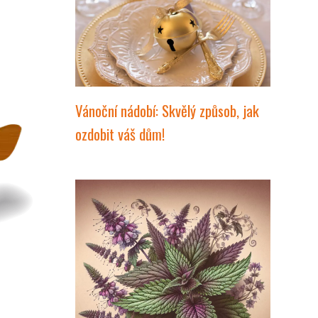
Vánoční nádobí: Skvělý způsob, jak
ozdobit váš dům!