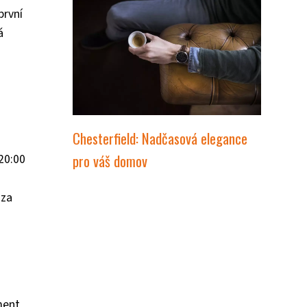
první
á
Chesterfield: Nadčasová elegance
pro váš domov
20:00
 za
ment