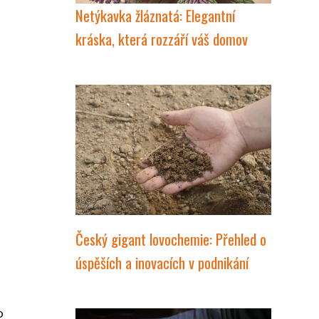
Netýkavka žláznatá: Elegantní
kráska, která rozzáří váš domov
Český gigant lovochemie: Přehled o
úspěších a inovacích v podnikání
o