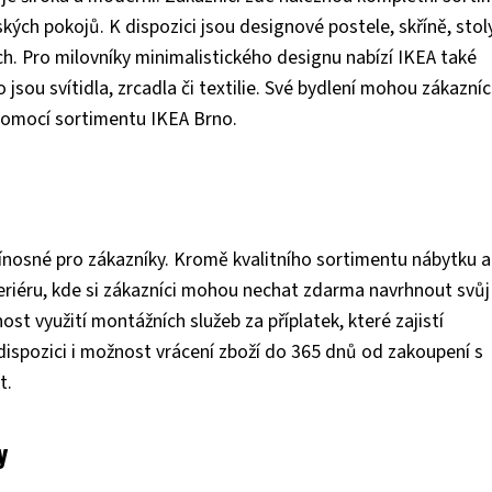
kých pokojů. K dispozici jsou designové postele, skříně, stoly
h. Pro milovníky minimalistického designu nabízí IKEA také
jsou svítidla, zrcadla či textilie. Své bydlení mohou zákazníc
 pomocí sortimentu IKEA Brno.
řínosné pro zákazníky. Kromě kvalitního sortimentu nábytku a
eriéru, kde si zákazníci mohou nechat zdarma navrhnout svůj
t využití montážních služeb za příplatek, které zajistí
 dispozici i možnost vrácení zboží do 365 dnů od zakoupení s
t.
y