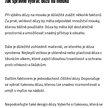
Jak správně vybrat dózu na mouku
Při výběru dózy na mouku je důležité zvážit několik faktorů.
Za prvé, velikost dózy by měla odpovídat množství mouky,
kterou běžně používáte. Dóza by měla být dostatečně
prostorná a umožňovat snadný přístup k obsahu.
Dále je důležité zohlednit materiál, ze kterého je dóza
vyrobena. Nejlepší volbou je skleněná nebo plastová dóza s
těsnícím víkem, které zajistí dlouhou trvanlivost a ochranu
proti vlhkosti a škůdcům.
Dalším faktorem je jednoduchost čištění dózy. Doporučuje
se vybrat takovou dózu, kterou lze snadno rozmontovat a
umýt v myčce na nádobí.
Nepodceňujte také design dózy. Vyberte si takovou, která se