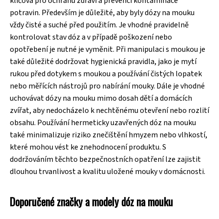
klíčová pro ochranu zdraví a prevenci kontaminace
potravin. Především je důležité, aby byly dózy na mouku
vždy čisté a suché před použitím. Je vhodné pravidelně
kontrolovat stav dóz a v případě poškození nebo
opotřebení je nutné je vyměnit. Při manipulaci s moukou je
také důležité dodržovat hygienická pravidla, jako je mytí
rukou před dotykem s moukou a používání čistých lopatek
nebo měřících nástrojů pro nabírání mouky. Dále je vhodné
uchovávat dózy na mouku mimo dosah dětí a domácích
zvířat, aby nedocházelo k nechtěnému otevření nebo rozlití
obsahu. Používání hermeticky uzavřených dóz na mouku
také minimalizuje riziko znečištění hmyzem nebo vlhkostí,
které mohou vést ke znehodnocení produktu. S
dodržováním těchto bezpečnostních opatření lze zajistit
dlouhou trvanlivost a kvalitu uložené mouky v domácnosti.
Doporučené značky a modely dóz na mouku