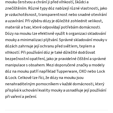
mouku čerstvou a chrání ji před vlhkostí, škůdci a
znečištěním. Různé typy dóz nabízejí různé vlastnosti, jako
je vzduchotěsnost, transparentnost nebo snadné otevírání
a uzavírání. Při výběru dózy je důležité zohlednit velikost,
materiál a tvar, které odpovídají potřebám domácnosti.
Dózy na mouku lze efektivně využít k organizaci skladování
mouky a minimalizaci plýtvání. Správné skladování mouky v
dózách zahrnuje její ochranu před světlem, teplem a
vlhkostí. Při používání dóz je také důležité dodržovat
bezpečnostní opatření, jako je pravidelné čištění a správné
manipulace s obsahem. Mezi doporučené značky a modely
dóz na mouku patří například Tupperware, OXO nebo Lock
& Lock. Celkově lze říci, že dózy na mouku jsou
nenahraditelným pomocníkem v každé domácnosti, který
přispívá k uchování kvality mouky a usnadňuje její používání
při vaření a pečení.