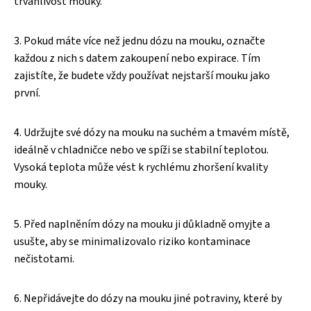
trvanlivost mouky.
3. Pokud máte více než jednu dózu na mouku, označte
každou z nich s datem zakoupení nebo expirace. Tím
zajistíte, že budete vždy používat nejstarší mouku jako
první.
4. Udržujte své dózy na mouku na suchém a tmavém místě,
ideálně v chladničce nebo ve spíži se stabilní teplotou.
Vysoká teplota může vést k rychlému zhoršení kvality
mouky.
5. Před naplněním dózy na mouku ji důkladně omyjte a
usušte, aby se minimalizovalo riziko kontaminace
nečistotami.
6. Nepřidávejte do dózy na mouku jiné potraviny, které by