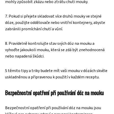
mohly způsobit zkázu nebo ztrátu chuti mouky.
7. Pokud si přejete skladovat více druhů mouky ve stejné
dóze, použijte oddělovače nebo vnitřní kontejnery, abyste
zabránili promíchání chutí a vůní.
8. Pravidelně kontrolujte stav svých dóz na mouku a
vyhoďte jakoukoli mouku, která se zdá být znehodnocená
nebo napadená škůdci.
S těmito tipy a triky budete mít vaši mouku v dózách skvěle
uskladněnou a připravenou k použití v každém receptu.
Bezpečnostní opatření při používání dóz na mouku
Bezpečnostní opatření při používání dóz na mouku jsou