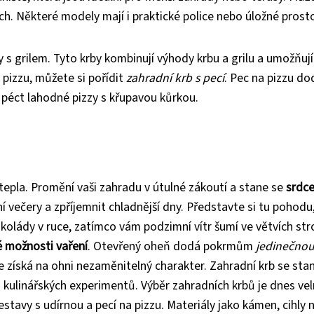
ch. Některé modely mají i praktické police nebo úložné prosto
by s grilem. Tyto krby kombinují výhody krbu a grilu a umožňuj
pizzu, můžete si pořídit
zahradní krb s pecí
. Pec na pizzu do
 péct lahodné pizzy s křupavou kůrkou.
tepla. Promění vaši zahradu v útulné zákoutí a stane se
srdc
ní večery a zpříjemnit chladnější dny. Představte si tu pohodu
kolády v ruce, zatímco vám podzimní vítr šumí ve větvích st
é možnosti vaření
. Otevřený oheň dodá pokrmům
jedinečnou
še získá na ohni nezaměnitelný charakter. Zahradní krb se stan
o kulinářských experimentů. Výběr zahradních krbů je dnes ve
tavy s udírnou a pecí na pizzu. Materiály jako kámen, cihly 