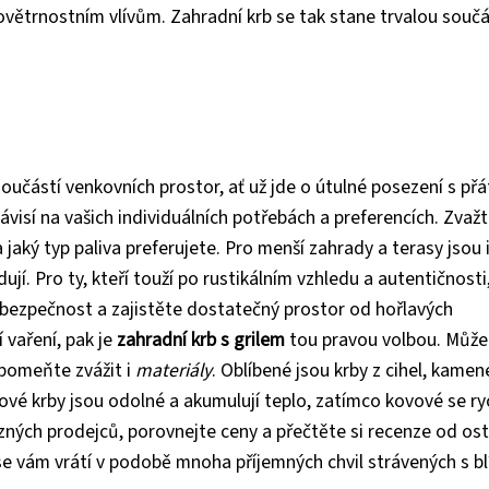
ovětrnostním vlívům. Zahradní krb se tak stane trvalou součá
součástí venkovních prostor, ať už jde o útulné posezení s přá
ávisí na vašich individuálních potřebách a preferencích. Zvažt
 a jaký typ paliva preferujete. Pro menší zahrady a terasy jsou 
jí. Pro ty, kteří touží po rustikálním vzhledu a autentičnosti,
ezpečnost a zajistěte dostatečný prostor od hořlavých
 vaření, pak je
zahradní krb s grilem
tou pravou volbou. Může
apomeňte zvážit i
materiály
. Oblíbené jsou krby z cihel, kame
ové krby jsou odolné a akumulují teplo, zatímco kovové se ryc
ůzných prodejců, porovnejte ceny a přečtěte si recenze od os
se vám vrátí v podobě mnoha příjemných chvil strávených s b