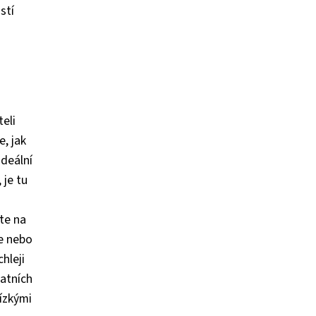
stí
teli
e, jak
ideální
 je tu
te na
ne nebo
hleji
tatních
lízkými