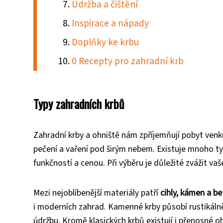
Údržba a čištění
Inspirace a nápady
Doplňky ke krbu
0 Recepty pro zahradní krb
Typy zahradních krbů
Zahradní krby a ohniště nám zpříjemňují pobyt venku
pečení a vaření pod širým nebem. Existuje mnoho typ
funkčností a cenou. Při výběru je důležité zvážit va
Mezi nejoblíbenější materiály patří
cihly, kámen a b
i moderních zahrad. Kamenné krby působí rustikáln
údržbu. Kromě klasických krbů existují i přenosné oh