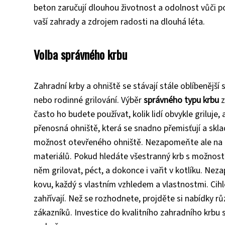
beton zaručují dlouhou životnost a odolnost vůči p
vaší zahrady a zdrojem radosti na dlouhá léta.
Volba správného krbu
Zahradní krby a ohniště se stávají stále oblíbenější 
nebo rodinné grilování. Výběr
správného typu krbu
z
často ho budete používat, kolik lidí obvykle griluje,
přenosná ohniště, která se snadno přemisťují a skladu
možnost otevřeného ohniště. Nezapomeňte ale na b
materiálů. Pokud hledáte všestranný krb s možností
něm grilovat, péct, a dokonce i vařit v kotlíku. Nez
kovu, každý s vlastním vzhledem a vlastnostmi. Cihl
zahřívají. Než se rozhodnete, projděte si nabídky r
zákazníků. Investice do kvalitního zahradního krbu 