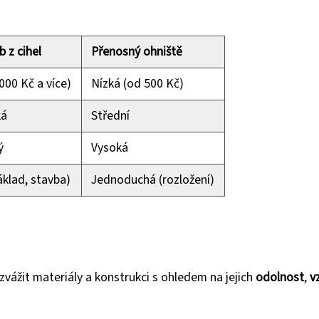
b z cihel
Přenosný ohniště
000 Kč a více)
Nízká (od 500 Kč)
ká
Střední
ý
Vysoká
klad, stavba)
Jednoduchá (rozložení)
zvážit materiály a konstrukci s ohledem na jejich
odolnost
,
v