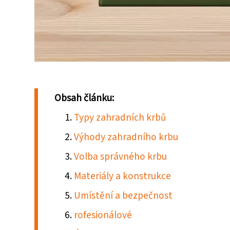
Obsah článku:
Typy zahradních krbů
Výhody zahradního krbu
Volba správného krbu
Materiály a konstrukce
Umístění a bezpečnost
rofesionálové