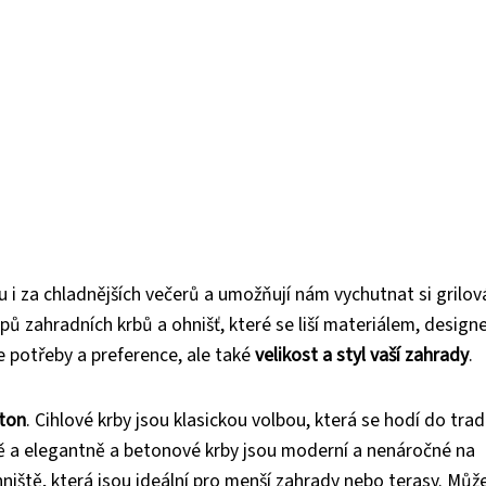
 i za chladnějších večerů a umožňují nám vychutnat si grilová
ů zahradních krbů a ohnišť, které se liší materiálem, design
še potřeby a preference, ale také
velikost a styl vaší zahrady
.
eton
. Cihlové krby jsou klasickou volbou, která se hodí do trad
ě a elegantně a betonové krby jsou moderní a nenáročné na
niště, která jsou ideální pro menší zahrady nebo terasy. Může