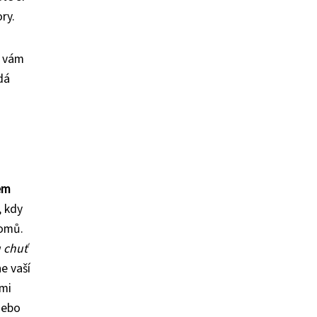
ry.
í vám
dá
em
, kdy
romů.
 chuť
e vaší
lmi
nebo