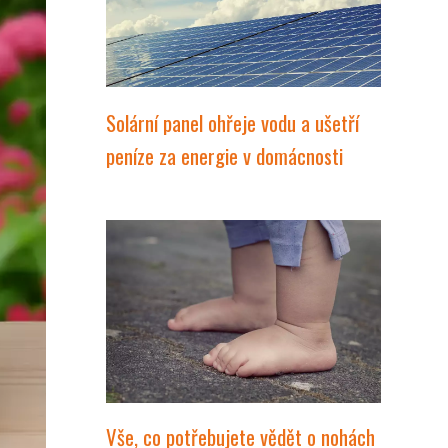
Solární panel ohřeje vodu a ušetří
peníze za energie v domácnosti
Vše, co potřebujete vědět o nohách