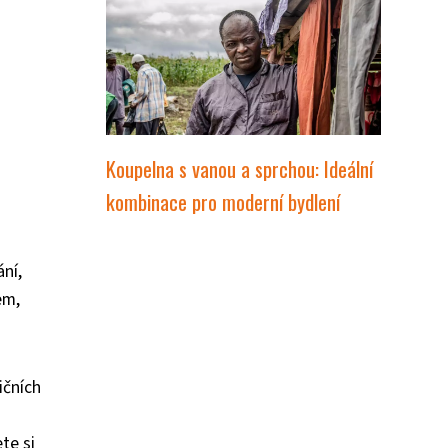
Koupelna s vanou a sprchou: Ideální
kombinace pro moderní bydlení
ní,
em,
ičních
te si