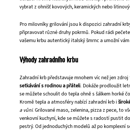
vybrat z ohnišť kovových, keramických nebo litinový
Pro milovníky grilování jsou k dispozici zahradní kr
připravovat různé druhy pokrmů. Pokud rádi pečete 
vašemu krbu autentický italský šmrnc a umožní vám
Výhody zahradního krbu
Zahradní krb představuje mnohem víc než jen zdroj 
setkávání s rodinou a přáteli
. Dokáže prodloužit let
se můžete schoulit do tepla ohně s šálkem horké čo
Kromě tepla a atmosféry nabízí zahradní krb i
širok
a vůni
. Grilované maso, zelenina, pizza z pece, to v
venkovní kuchyní, kde se můžete s radostí pustit d
pestrý. Od jednoduchých modelů až po komplexní ses