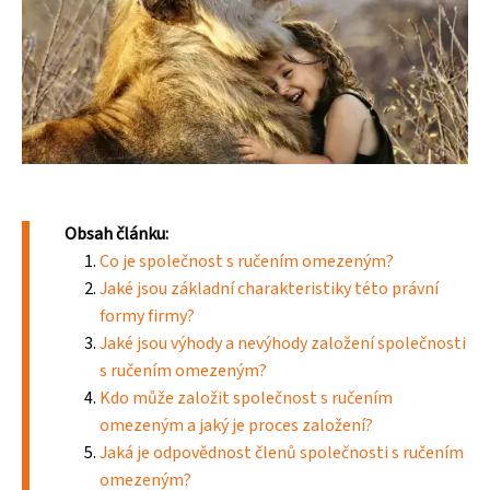
Obsah článku:
Co je společnost s ručením omezeným?
Jaké jsou základní charakteristiky této právní
formy firmy?
Jaké jsou výhody a nevýhody založení společnosti
s ručením omezeným?
Kdo může založit společnost s ručením
omezeným a jaký je proces založení?
Jaká je odpovědnost členů společnosti s ručením
omezeným?