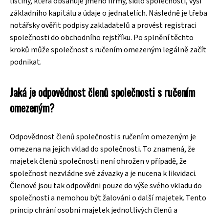
listiny, která obsahuje jméno firmy, sídlo společnosti, výši
základního kapitálu a údaje o jednatelích. Následně je třeba
notářsky ověřit podpisy zakladatelů a provést registraci
společnosti do obchodního rejstříku. Po splnění těchto
kroků může společnost s ručením omezeným legálně začít
podnikat.
Jaká je odpovědnost členů společnosti s ručením
omezeným?
Odpovědnost členů společnosti s ručením omezeným je
omezena na jejich vklad do společnosti. To znamená, že
majetek členů společnosti není ohrožen v případě, že
společnost nezvládne své závazky a je nucena k likvidaci.
Členové jsou tak odpovědni pouze do výše svého vkladu do
společnosti a nemohou být žalováni o další majetek. Tento
princip chrání osobní majetek jednotlivých členů a