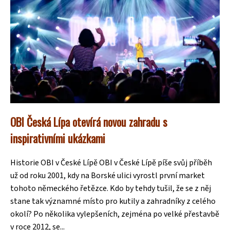
OBI Česká Lípa otevírá novou zahradu s
inspirativními ukázkami
Historie OBI v České Lípě OBI v České Lípě píše svůj příběh
už od roku 2001, kdy na Borské ulici vyrostl první market
tohoto německého řetězce. Kdo by tehdy tušil, že se z něj
stane tak významné místo pro kutily a zahradníky z celého
okolí? Po několika vylepšeních, zejména po velké přestavbě
v roce 2012, se...