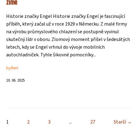
zimě
Historie značky Engel Historie značky Engel je fascinující
příběh, který začal už v roce 1929 v Německu. Z malé firmy
na výrobu průmyslového chlazení se postupně vyvinul
skutečný lídr v oboru. Zlomový moment přišel v šedesátých
letech, kdy se Engel vrhnul do vývoje mobilních
autochladniček. Tyhle šikovné pomocníky...
bydlení
10. 06. 2025
1
2
3
...
27
Starší →