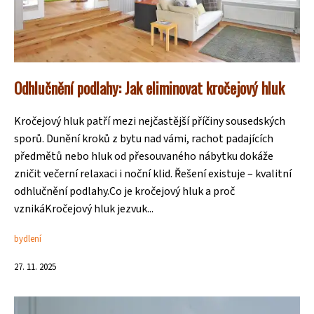
Odhlučnění podlahy: Jak eliminovat kročejový hluk
Kročejový hluk patří mezi nejčastější příčiny sousedských
sporů. Dunění kroků z bytu nad vámi, rachot padajících
předmětů nebo hluk od přesouvaného nábytku dokáže
zničit večerní relaxaci i noční klid. Řešení existuje – kvalitní
odhlučnění podlahy.Co je kročejový hluk a proč
vznikáKročejový hluk jezvuk...
bydlení
27. 11. 2025