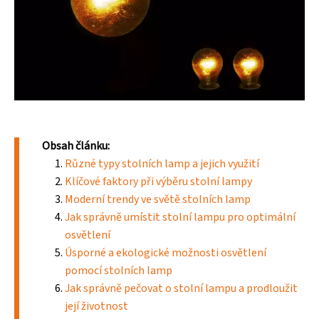
Obsah článku:
Různé typy stolních lamp a jejich využití
Klíčové faktory při výběru stolní lampy
Moderní trendy ve světě stolních lamp
Jak správně umístit stolní lampu pro optimální
osvětlení
Úsporné a ekologické možnosti osvětlení
pomocí stolních lamp
Jak správně pečovat o stolní lampu a prodloužit
její životnost