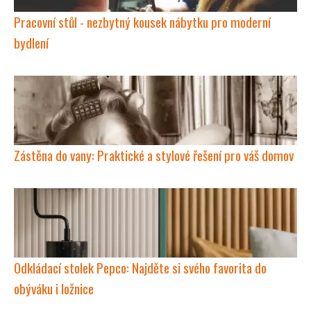
Pracovní stůl - nezbytný kousek nábytku pro moderní
bydlení
Zástěna do vany: Praktické a stylové řešení pro váš domov
Odkládací stolek Pepco: Najděte si svého favorita do
obýváku i ložnice