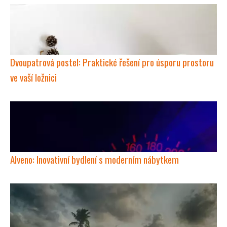
Dvoupatrová postel: Praktické řešení pro úsporu prostoru
ve vaší ložnici
Alveno: Inovativní bydlení s moderním nábytkem