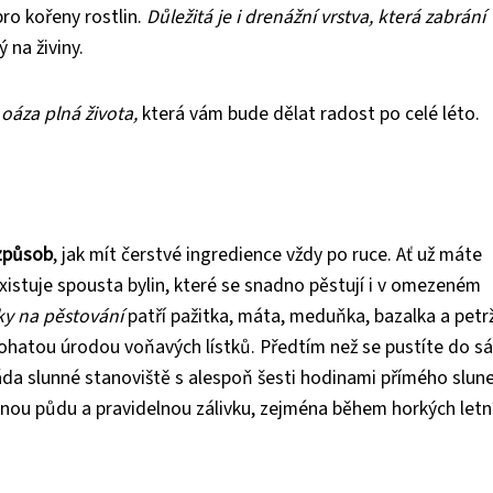
ro kořeny rostlin.
Důležitá je i drenážní vrstva, která zabrání
 na živiny.
oáza plná života,
která vám bude dělat radost po celé léto.
 způsob
, jak mít čerstvé ingredience vždy po ruce. Ať už máte
xistuje spousta bylin, které se snadno pěstují i v omezeném
ky na pěstování
patří pažitka, máta, meduňka, bazalka a petrž
bohatou úrodou voňavých lístků. Předtím než se pustíte do sá
ráda slunné stanoviště s alespoň šesti hodinami přímého slun
stnou půdu a pravidelnou zálivku, zejména během horkých letn