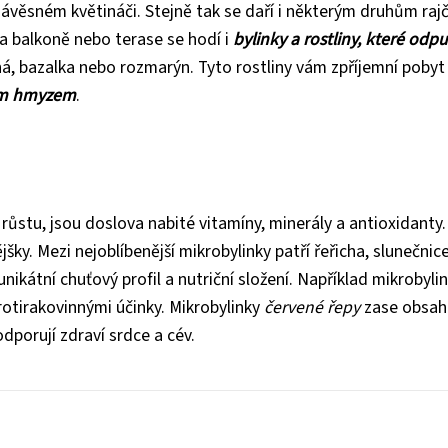
 závěsném květináči. Stejně tak se daří i některým druhům rajč
a balkoně nebo terase se hodí i
bylinky a rostliny, které odpu
ná, bazalka nebo rozmarýn. Tyto rostliny vám zpříjemní pobyt
ým hmyzem
.
 růstu, jsou doslova nabité vitamíny, minerály a antioxidanty.
jšky. Mezi nejoblíbenější mikrobylinky patří řeřicha, slunečnice
ikátní chuťový profil a nutriční složení. Například mikrobyli
protirakovinnými účinky. Mikrobylinky
červené řepy
zase obsahu
dporují zdraví srdce a cév.